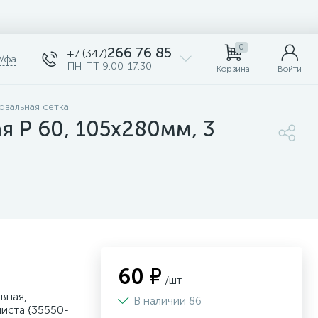
0
266 76 85
+7 (347)
Уфа
ПН-ПТ 9:00-17:30
Корзина
Войти
овальная сетка
я Р 60, 105х280мм, 3
60 ₽
/шт
вная,
В наличии 86
листа {35550-