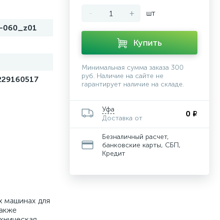
-
+
шт
-060_z01
Купить
й
Минимальная сумма заказа 300
руб. Наличие на сайте не
229160517
гарантирует наличие на складе.
Уфа
0 ₽
Доставка от
Безналичный расчет,
банковские карты, СБП,
Кредит
х машинах для
также
ехническая