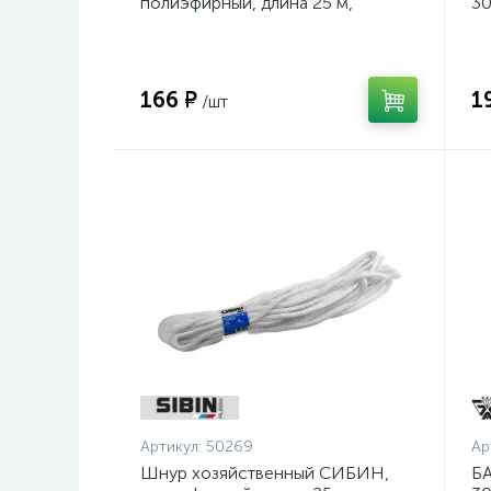
полиэфирный, длина 25 м,
30
диаметр - 9мм {50269}
шл
ос
166 ₽
1
/шт
Артикул:
50269
Ар
Шнур хозяйственный СИБИН,
БА