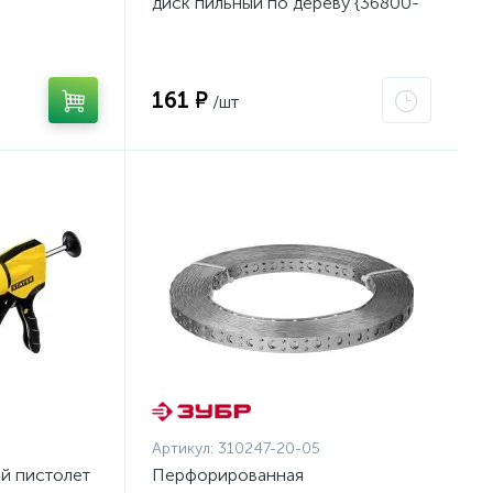
диск пильный по дереву {36800-
140-20-16_z01}
161 ₽
/шт
Артикул:
310247-20-05
й пистолет
Перфорированная