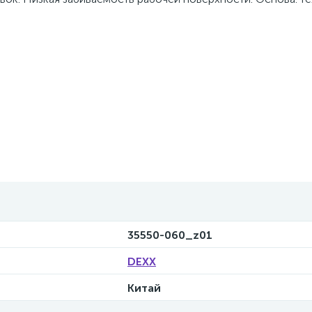
35550-060_z01
DEXX
Китай