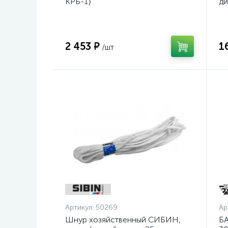
КРБ-1}
ди
14
2 453 ₽
1
/шт
Артикул:
50269
Ар
Шнур хозяйственный СИБИН,
БА