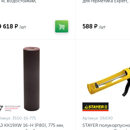
 м, водостойкий,
для герметика Expert,
ифовальный рулон на тканевой
антикапельная систем
нове (3550-16-775)
серия Professional
9 618 ₽
588 ₽
/шт
/шт
тикул:
3550-16-775
Артикул:
06690
З KK19XW 16-H (Р80), 775 мм,
STAYER полукорпусно