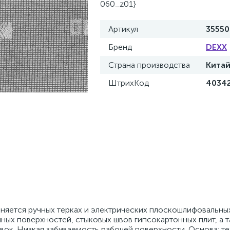
060_z01}
Артикул
35550
Бренд
DEXX
Страна производства
Кита
ШтрихКод
4034
няется ручных терках и электрических плоскошлифовальны
ных поверхностей, стыковых швов гипсокартонных плит, а 
овок. Низкая забиваемость рабочей поверхности. Основа: т