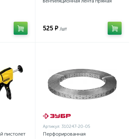
вентиляционная лента прямая
а, 310 мл,
ПВЛ, 20х0.5мм, 25м, ЗУБР
{310247-20-05}
525 ₽
/шт
Артикул:
310247-20-05
й пистолет
Перфорированная