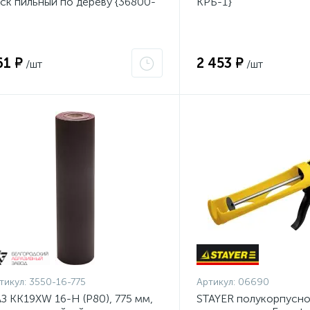
ск пильный по дереву {36800-
КРБ-1}
0-20-16_z01}
61 ₽
2 453 ₽
/шт
/шт
тикул:
3550-16-775
Артикул:
06690
З KK19XW 16-H (Р80), 775 мм,
STAYER полукорпусно