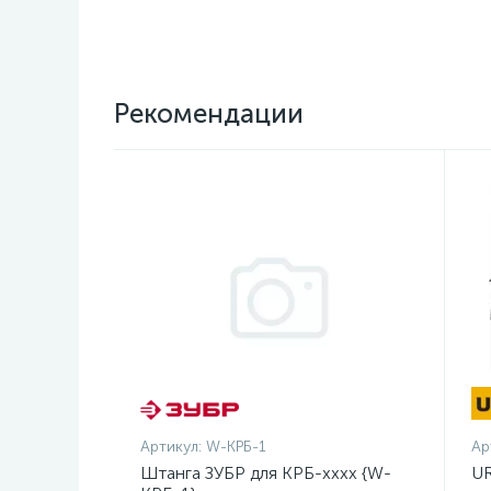
Рекомендации
Артикул:
W-КРБ-1
Ар
Штанга ЗУБР для КРБ-хххх {W-
UR