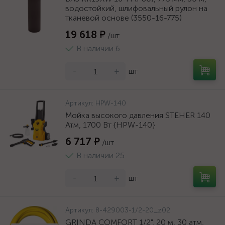
водостойкий, шлифовальный рулон на
тканевой основе (3550-16-775)
19 618 ₽
/шт
В наличии 6
-
+
шт
Артикул:
HPW-140
Мойка высокого давления STEHER 140
Атм, 1700 Вт {HPW-140}
6 717 ₽
/шт
В наличии 25
-
+
шт
Артикул:
8-429003-1/2-20_z02
GRINDA COMFORT 1/2", 20 м, 30 атм,