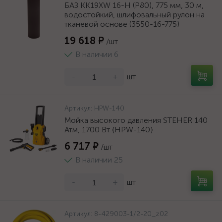
БАЗ KK19XW 16-H (Р80), 775 мм, 30 м,
водостойкий, шлифовальный рулон на
тканевой основе (3550-16-775)
19 618 ₽
/шт
В наличии 6
-
+
шт
Артикул:
HPW-140
Мойка высокого давления STEHER 140
Атм, 1700 Вт {HPW-140}
6 717 ₽
/шт
В наличии 25
-
+
шт
Артикул:
8-429003-1/2-20_z02