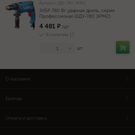
Артикул:
ЗДУ-780 ЭРМ2
ЗУБР 780 Вт ударная дрель, серия
Профессионал {ЗДУ-780 ЭРМ2}
4 481 ₽
/шт
В наличии 17
-
+
шт
О магазине
Бренды
Оплата и доставка