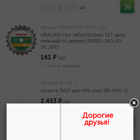
-
+
шт
Артикул:
36800-140-20-16_z01
URAGAN Fast 140x20/16мм 16Т, диск
пильный по дереву {36800-140-20-
16_z01}
161 ₽
/шт
Нет в наличии
Артикул:
W-КРБ-1
Штанга ЗУБР для КРБ-хххх {W-КРБ-1}
2 453 ₽
/шт
В наличии 1
Дорогие
друзья!
-
+
шт