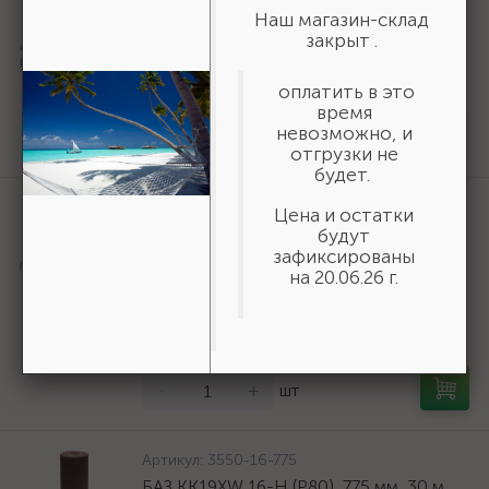
Артикул:
36800-140-20-16_z01
Наш магазин-склад
URAGAN Fast 140x20/16мм 16Т, диск
закрыт .
пильный по дереву {36800-140-20-
16_z01}
оплатить в это
время
161 ₽
/шт
невозможно, и
Нет в наличии
отгрузки не
будет.
Артикул:
50269
Цена и остатки
Шнур хозяйственный СИБИН,
будут
полиэфирный, длина 25 м, диаметр -
зафиксированы
9мм {50269}
на 20.06.26 г.
166 ₽
/шт
В наличии 35
-
+
шт
Артикул:
3550-16-775
БАЗ KK19XW 16-H (Р80), 775 мм, 30 м,