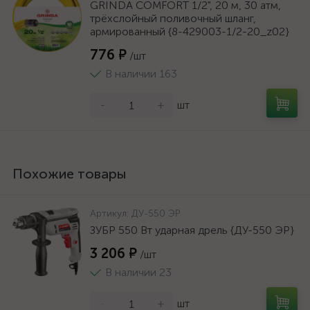
GRINDA COMFORT 1/2", 20 м, 30 атм,
трёхслойный поливочный шланг,
армированный {8-429003-1/2-20_z02}
776 ₽
/шт
В наличии 163
-
+
шт
Похожие товары
Артикул:
ДУ-550 ЭР
ЗУБР 550 Вт ударная дрель {ДУ-550 ЭР}
3 206 ₽
/шт
В наличии 23
-
+
шт