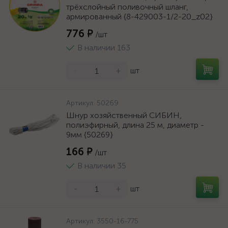
трёхслойный поливочный шланг,
армированный {8-429003-1/2-20_z02}
776 ₽
/шт
В наличии 163
-
+
шт
Артикул:
50269
Шнур хозяйственный СИБИН,
полиэфирный, длина 25 м, диаметр -
9мм {50269}
166 ₽
/шт
В наличии 35
-
+
шт
Артикул:
3550-16-775