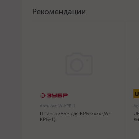
Рекомендации
Артикул:
W-КРБ-1
Ар
Штанга ЗУБР для КРБ-хххх {W-
UR
КРБ-1}
ди
14