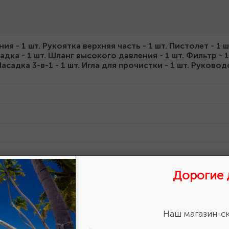
 - 1 шт. Рукоятка верхняя часть - 1 шт. Пистолет - 1 ш
адка - 1 шт. Шланг высокого давления - 1 шт. Фильтр - 1
асадка 3-в-1 - 1 шт. Игла для прочистки - 1 шт. Руково
Дорогие 
Наш магазин-ск