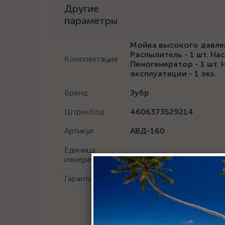
Другие
параметры
Мойка высокого давления
Распылитель - 1 шт. Нас
Комплектация
Пеногенератор - 1 шт. Н
эксплуатации - 1 экз.
Бренд
Зубр
ШтрихКод
4606373529214
Артикул
АВД-160
Единица
шт
измерения
Гарантия
60 месяцев