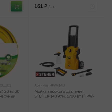
161 ₽
/шт
20_z02
Артикул:
HPW-140
, 20 м, 30
Мойка высокого давления
ливочный
STEHER 140 Атм, 1700 Вт {HPW-
{8-429003-
140}