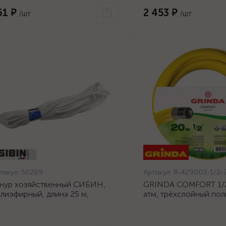
61 ₽
2 453 ₽
/шт
/шт
тикул:
50269
Артикул:
8-429003-1/2-
нур хозяйственный СИБИН,
GRINDA COMFORT 1/2"
лиэфирный, длина 25 м,
атм, трёхслойный по
аметр - 9мм {50269}
шланг, армированный 
1/2-20_z02}