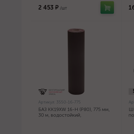
2 453 ₽
1
/шт
Артикул:
3550-16-775
Ар
БАЗ KK19XW 16-H (Р80), 775 мм,
Ш
30 м, водостойкий,
по
шлифовальный рулон на тканевой
ди
основе (3550-16-775)