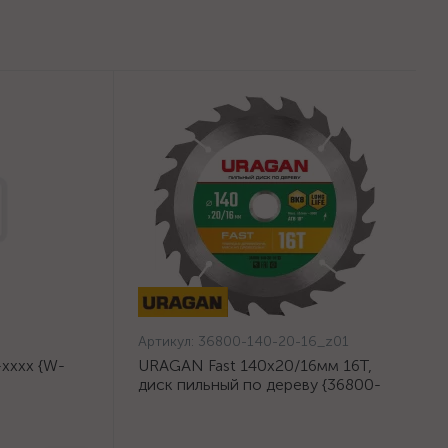
Артикул:
36800-140-20-16_z01
хххх {W-
URAGAN Fast 140x20/16мм 16Т,
диск пильный по дереву {36800-
140-20-16_z01}