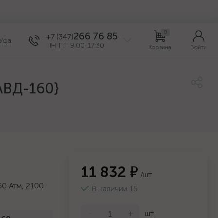
0
266 76 85
+7 (347)
Уфа
ПН-ПТ 9:00-17:30
Корзина
Войти
АВД-160}
11 832 ₽
/шт
60 Атм, 2100
В наличии 15
-
+
шт