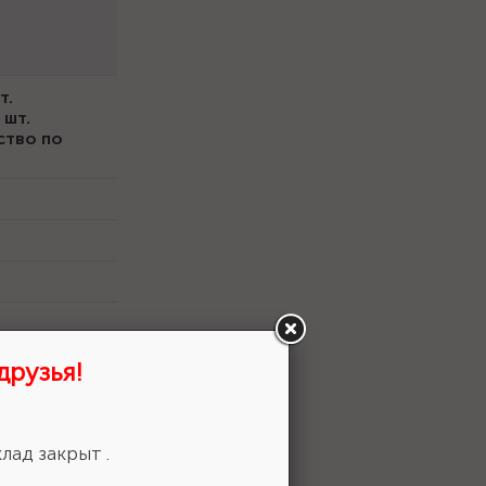
т.
 шт.
дство по
друзья!
лад закрыт .