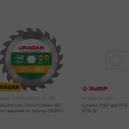
тикул:
36800-140-20-16_z01
Артикул:
W-КРБ-1
AGAN Fast 140x20/16мм 16Т,
Штанга ЗУБР для КРБ-
ск пильный по дереву {36800-
КРБ-1}
0-20-16_z01}