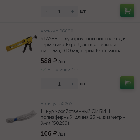
-
+
шт
Артикул:
06690
STAYER полукорпусной пистолет для
герметика Expert, антикапельная
система, 310 мл, серия Professional
588 ₽
/шт
В наличии 100
-
+
шт
Артикул:
50269
Шнур хозяйственный СИБИН,
полиэфирный, длина 25 м, диаметр -
9мм {50269}
166 ₽
/шт