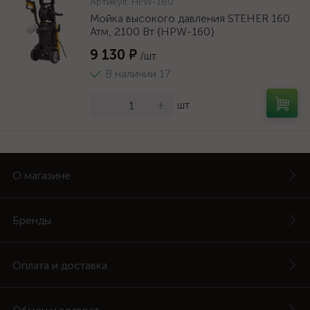
Артикул:
HPW-160
Мойка высокого давления STEHER 160
Атм, 2100 Вт {HPW-160}
9 130 ₽
/шт
В наличии 17
-
+
шт
О магазине
Бренды
Оплата и доставка