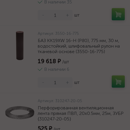
В наличии 35
-
+
шт
Артикул:
3550-16-775
БАЗ KK19XW 16-H (Р80), 775 мм, 30 м,
водостойкий, шлифовальный рулон на
тканевой основе (3550-16-775)
19 618 ₽
/шт
В наличии 6
-
+
шт
Артикул:
310247-20-05
Перфорированная вентиляционная
лента прямая ПВЛ, 20х0.5мм, 25м, ЗУБР
{310247-20-05}
525 ₽
/шт