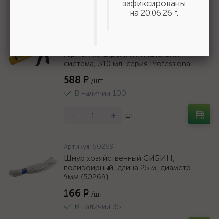
зафиксированы
Нет в наличии
на 20.06.26 г.
Артикул:
06690
STAYER полукорпусной пистолет для
герметика Expert, антикапельная
система, 310 мл, серия Professional
588 ₽
/шт
В наличии 100
-
+
шт
Артикул:
50269
Шнур хозяйственный СИБИН,
полиэфирный, длина 25 м, диаметр -
9мм {50269}
166 ₽
/шт
В наличии 35