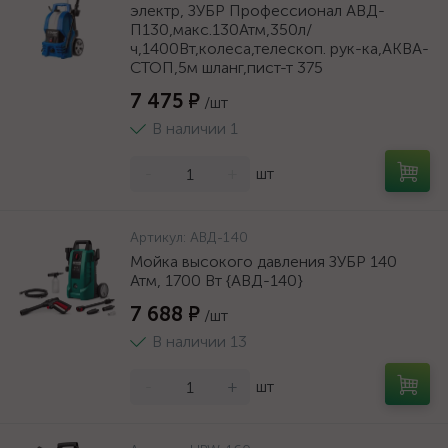
электр, ЗУБР Профессионал АВД-
П130,макс.130Атм,350л/
ч,1400Вт,колеса,телескоп. рук-ка,АКВА-
СТОП,5м шланг,пист-т 375
7 475 ₽
/шт
В наличии 1
-
+
шт
Артикул:
АВД-140
Мойка высокого давления ЗУБР 140
Атм, 1700 Вт {АВД-140}
7 688 ₽
/шт
В наличии 13
-
+
шт