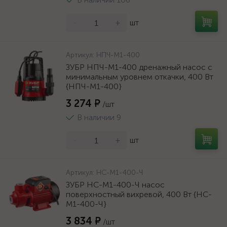
-
+
шт
Артикул:
НПЧ-М1-400
ЗУБР НПЧ-М1-400 дренажный насос с
минимальным уровнем откачки, 400 Вт
{НПЧ-М1-400}
3 274 ₽
/шт
В наличии 9
-
+
шт
Артикул:
НС-М1-400-Ч
ЗУБР НС-М1-400-Ч насос
поверхностный вихревой, 400 Вт {НС-
М1-400-Ч}
3 834 ₽
/шт