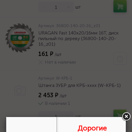
-
+
шт
Артикул:
36800-140-20-16_z01
URAGAN Fast 140x20/16мм 16Т, диск
пильный по дереву {36800-140-20-
16_z01}
161 ₽
/шт
Нет в наличии
Артикул:
W-КРБ-1
Штанга ЗУБР для КРБ-хххх {W-КРБ-1}
2 453 ₽
/шт
В наличии 1
-
+
шт
Дорогие