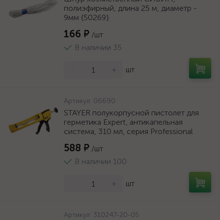
полиэфирный, длина 25 м, диаметр -
9мм {50269}
166 ₽
/шт
В наличии 35
-
+
шт
Артикул:
06690
STAYER полукорпусной пистолет для
герметика Expert, антикапельная
система, 310 мл, серия Professional
588 ₽
/шт
В наличии 100
-
+
шт
Артикул:
310247-20-05