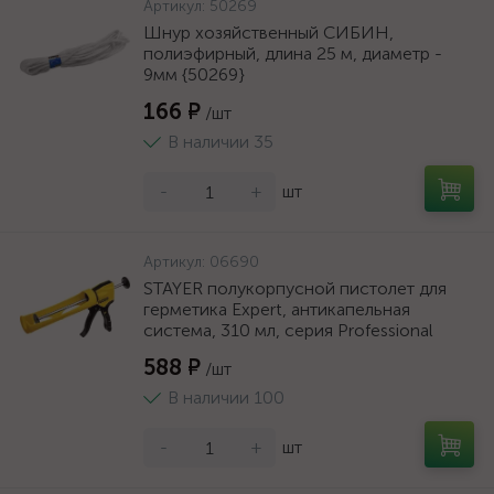
Артикул:
50269
Шнур хозяйственный СИБИН,
полиэфирный, длина 25 м, диаметр -
9мм {50269}
166 ₽
/шт
В наличии 35
-
+
шт
Артикул:
06690
STAYER полукорпусной пистолет для
герметика Expert, антикапельная
система, 310 мл, серия Professional
588 ₽
/шт
В наличии 100
-
+
шт