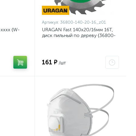
Артикул:
36800-140-20-16_z01
хххх {W-
URAGAN Fast 140x20/16мм 16Т,
диск пильный по дереву {36800-
140-20-16_z01}
161 ₽
/шт