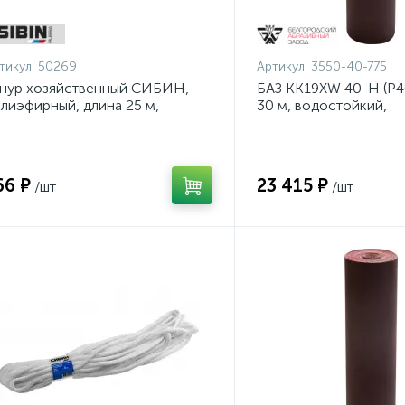
тикул:
50269
Артикул:
3550-40-775
нур хозяйственный СИБИН,
БАЗ KK19XW 40-H (Р40
лиэфирный, длина 25 м,
30 м, водостойкий,
аметр - 9мм {50269}
шлифовальный рулон 
основе (3550-40-775)
66 ₽
23 415 ₽
/шт
/шт