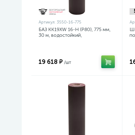
Артикул:
3550-16-775
Ар
БАЗ KK19XW 16-H (Р80), 775 мм,
Ш
30 м, водостойкий,
по
шлифовальный рулон на тканевой
ди
основе (3550-16-775)
19 618 ₽
1
/шт