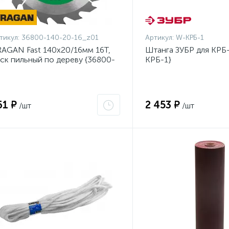
тикул:
36800-140-20-16_z01
Артикул:
W-КРБ-1
AGAN Fast 140x20/16мм 16Т,
Штанга ЗУБР для КРБ-
ск пильный по дереву {36800-
КРБ-1}
0-20-16_z01}
61 ₽
2 453 ₽
/шт
/шт