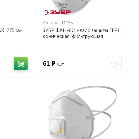
Артикул:
11155
), 775 мм,
ЗУБР ФКН-80, класс защиты FFP1,
коническая, фильтрующая
на тканевой
полумаска с направленным
клапаном выдоха (11155)
61 ₽
/шт