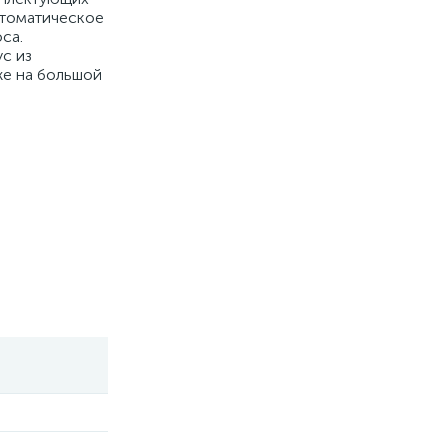
втоматическое
са.
с из
же на большой