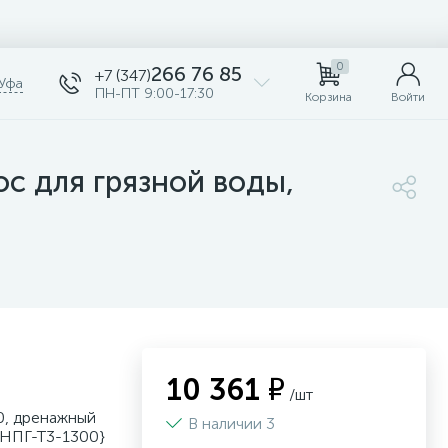
0
266 76 85
+7 (347)
Уфа
ПН-ПТ 9:00-17:30
Корзина
Войти
с для грязной воды,
10 361 ₽
/шт
0, дренажный
В наличии 3
 {НПГ-Т3-1300}