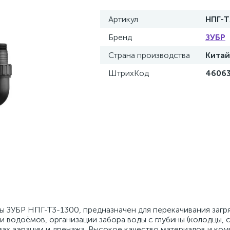
Артикул
НПГ-Т
Бренд
ЗУБР
Страна производства
Китай
ШтрихКод
4606
ы ЗУБР НПГ-Т3-1300, предназначен для перекачивания загр
и водоёмов, организации забора воды с глубины (колодцы, 
мах аэрации и дренажа. Высокое качество материалов и ко