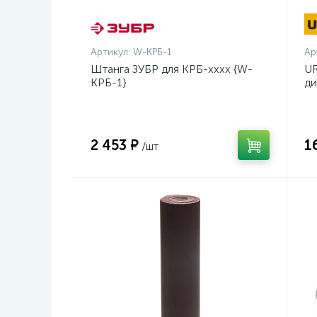
Артикул:
W-КРБ-1
Ар
Штанга ЗУБР для КРБ-хххх {W-
UR
КРБ-1}
ди
14
2 453 ₽
1
/шт