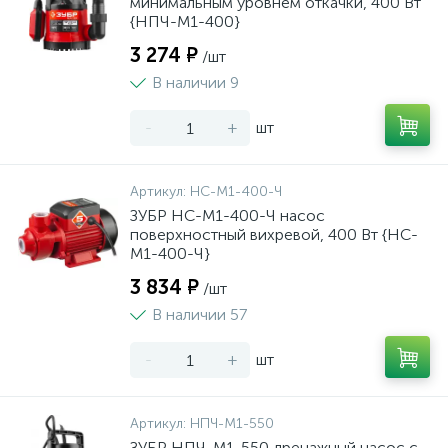
минимальным уровнем откачки, 400 Вт
{НПЧ-М1-400}
3 274 ₽
/шт
В наличии 9
-
+
шт
Артикул:
НС-М1-400-Ч
ЗУБР НС-М1-400-Ч насос
поверхностный вихревой, 400 Вт {НС-
М1-400-Ч}
3 834 ₽
/шт
В наличии 57
-
+
шт
Артикул:
НПЧ-М1-550
ЗУБР НПЧ-М1-550 дренажный насос с