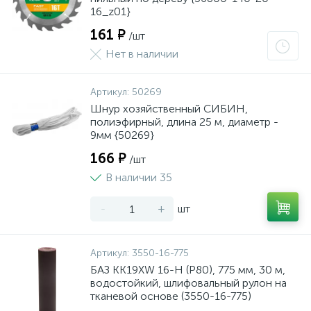
16_z01}
161 ₽
/шт
Нет в наличии
Артикул:
50269
Шнур хозяйственный СИБИН,
полиэфирный, длина 25 м, диаметр -
9мм {50269}
166 ₽
/шт
В наличии 35
-
+
шт
Артикул:
3550-16-775
БАЗ KK19XW 16-H (Р80), 775 мм, 30 м,
водостойкий, шлифовальный рулон на
тканевой основе (3550-16-775)