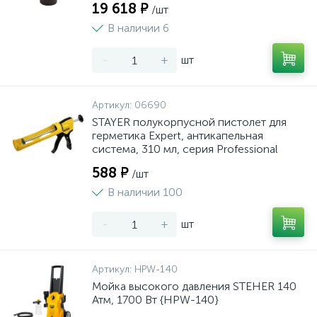
19 618 ₽
/шт
В наличии 6
-
+
шт
Артикул:
06690
STAYER полукорпусной пистолет для
герметика Expert, антикапельная
система, 310 мл, серия Professional
588 ₽
/шт
В наличии 100
-
+
шт
Артикул:
HPW-140
Мойка высокого давления STEHER 140
Атм, 1700 Вт {HPW-140}