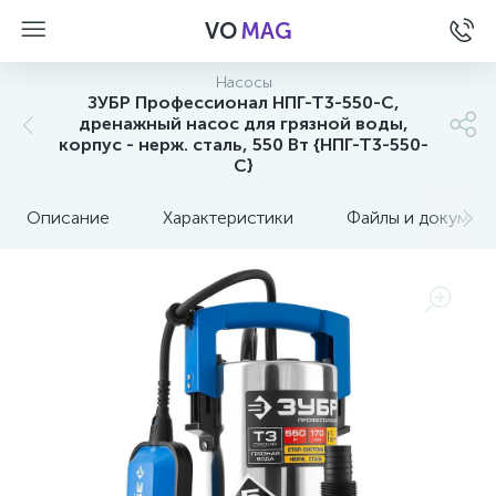
VO
MAG
Насосы
ЗУБР Профессионал НПГ-Т3-550-С,
дренажный насос для грязной воды,
корпус - нерж. сталь, 550 Вт {НПГ-Т3-550-
С}
Описание
Характеристики
Файлы и докумен
а