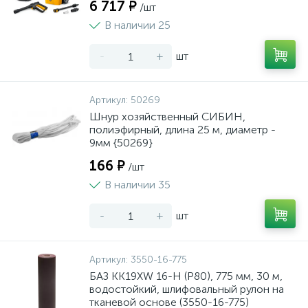
6 717 ₽
/шт
В наличии 25
-
+
шт
Артикул:
50269
Шнур хозяйственный СИБИН,
полиэфирный, длина 25 м, диаметр -
9мм {50269}
166 ₽
/шт
В наличии 35
-
+
шт
Артикул:
3550-16-775
БАЗ KK19XW 16-H (Р80), 775 мм, 30 м,
водостойкий, шлифовальный рулон на
тканевой основе (3550-16-775)