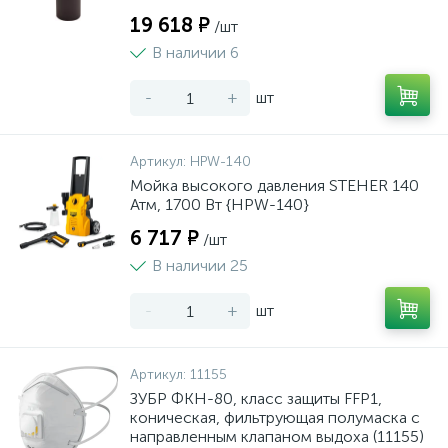
19 618 ₽
/шт
В наличии 6
-
+
шт
Артикул:
HPW-140
Мойка высокого давления STEHER 140
Атм, 1700 Вт {HPW-140}
6 717 ₽
/шт
В наличии 25
-
+
шт
Артикул:
11155
ЗУБР ФКН-80, класс защиты FFP1,
коническая, фильтрующая полумаска с
направленным клапаном выдоха (11155)