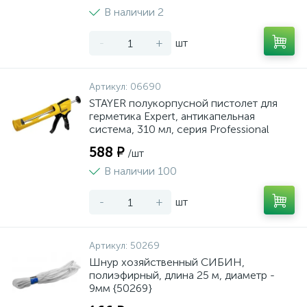
В наличии 2
-
+
шт
Артикул:
06690
STAYER полукорпусной пистолет для
герметика Expert, антикапельная
система, 310 мл, серия Professional
588 ₽
/шт
В наличии 100
-
+
шт
Артикул:
50269
Шнур хозяйственный СИБИН,
полиэфирный, длина 25 м, диаметр -
9мм {50269}