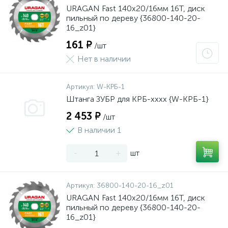
URAGAN Fast 140x20/16мм 16Т, диск
пильный по дереву {36800-140-20-
16_z01}
161 ₽
/шт
Нет в наличии
Артикул:
W-КРБ-1
Штанга ЗУБР для КРБ-хххх {W-КРБ-1}
2 453 ₽
/шт
В наличии 1
-
+
шт
Артикул:
36800-140-20-16_z01
URAGAN Fast 140x20/16мм 16Т, диск
пильный по дереву {36800-140-20-
16_z01}