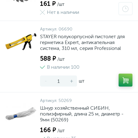
161 ₽
/шт
Нет в наличии
Артикул:
06690
STAYER полукорпусной пистолет для
герметика Expert, антикапельная
система, 310 мл, серия Professional
588 ₽
/шт
В наличии 100
-
+
шт
Артикул:
50269
Шнур хозяйственный СИБИН,
полиэфирный, длина 25 м, диаметр -
9мм {50269}
166 ₽
/шт