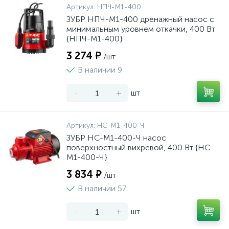
Артикул:
НПЧ-М1-400
ЗУБР НПЧ-М1-400 дренажный насос с
минимальным уровнем откачки, 400 Вт
{НПЧ-М1-400}
3 274 ₽
/шт
В наличии 9
-
+
шт
Артикул:
НС-М1-400-Ч
ЗУБР НС-М1-400-Ч насос
поверхностный вихревой, 400 Вт {НС-
М1-400-Ч}
3 834 ₽
/шт
В наличии 57
-
+
шт