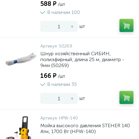
588 ₽
/шт
В наличии 100
-
+
шт
Артикул:
50269
Шнур хозяйственный СИБИН,
полиэфирный, длина 25 м, диаметр -
9мм {50269}
166 ₽
/шт
В наличии 35
-
+
шт
Артикул:
HPW-140
Мойка высокого давления STEHER 140
Атм, 1700 Вт {HPW-140}