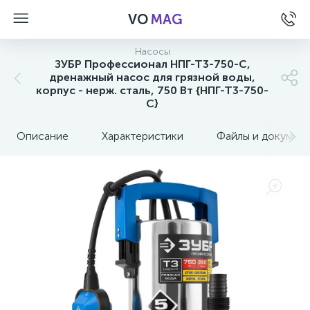
VO
MAG
Насосы
ЗУБР Профессионал НПГ-Т3-750-С,
дренажный насос для грязной воды,
корпус - нерж. сталь, 750 Вт {НПГ-Т3-750-
С}
Описание
Характеристики
Файлы и докумен
а