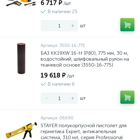
6 717 ₽
/шт
В наличии 25
-
+
шт
Артикул:
3550-16-775
БАЗ KK19XW 16-H (Р80), 775 мм, 30 м,
водостойкий, шлифовальный рулон на
тканевой основе (3550-16-775)
19 618 ₽
/шт
В наличии 6
-
+
шт
Артикул:
06690
STAYER полукорпусной пистолет для
герметика Expert, антикапельная
система, 310 мл, серия Professional