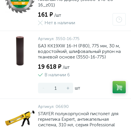
16_z01}
161 ₽
/шт
Нет в наличии
Артикул:
3550-16-775
БАЗ KK19XW 16-H (Р80), 775 мм, 30 м,
водостойкий, шлифовальный рулон на
тканевой основе (3550-16-775)
19 618 ₽
/шт
В наличии 6
-
+
шт
Артикул:
06690
STAYER полукорпусной пистолет для
герметика Expert, антикапельная
система, 310 мл, серия Professional