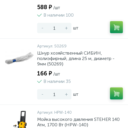
588 ₽
/шт
В наличии 100
-
+
шт
Артикул:
50269
Шнур хозяйственный СИБИН,
полиэфирный, длина 25 м, диаметр -
9мм {50269}
166 ₽
/шт
В наличии 35
-
+
шт
Артикул:
HPW-140
Мойка высокого давления STEHER 140
Атм, 1700 Вт {HPW-140}