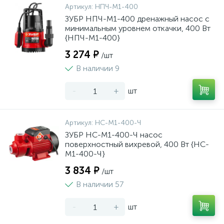
Артикул:
НПЧ-М1-400
ЗУБР НПЧ-М1-400 дренажный насос с
минимальным уровнем откачки, 400 Вт
{НПЧ-М1-400}
3 274 ₽
/шт
В наличии 9
-
+
шт
Артикул:
НС-М1-400-Ч
ЗУБР НС-М1-400-Ч насос
поверхностный вихревой, 400 Вт {НС-
М1-400-Ч}
3 834 ₽
/шт
В наличии 57
-
+
шт