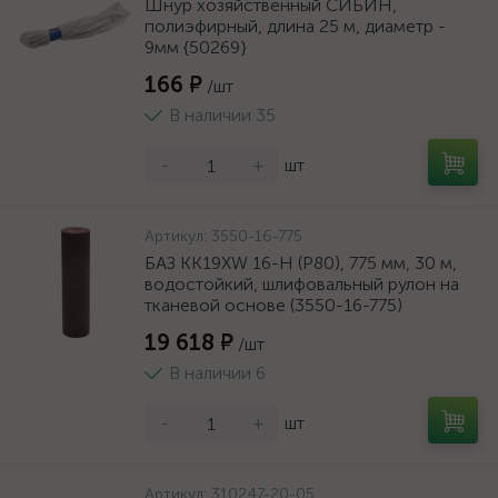
Шнур хозяйственный СИБИН,
полиэфирный, длина 25 м, диаметр -
9мм {50269}
166 ₽
/шт
В наличии 35
-
+
шт
Артикул:
3550-16-775
БАЗ KK19XW 16-H (Р80), 775 мм, 30 м,
водостойкий, шлифовальный рулон на
тканевой основе (3550-16-775)
19 618 ₽
/шт
В наличии 6
-
+
шт
Артикул:
310247-20-05