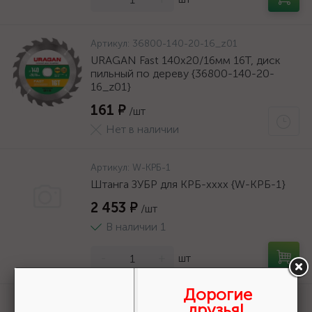
Артикул:
36800-140-20-16_z01
URAGAN Fast 140x20/16мм 16Т, диск
пильный по дереву {36800-140-20-
16_z01}
161 ₽
/шт
Нет в наличии
Артикул:
W-КРБ-1
Штанга ЗУБР для КРБ-хххх {W-КРБ-1}
2 453 ₽
/шт
В наличии 1
-
+
шт
Дорогие
Артикул:
36800-140-20-16_z01
друзья!