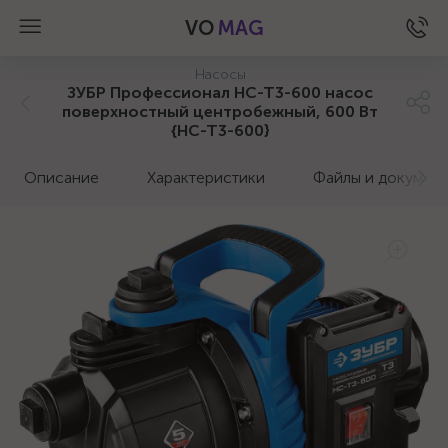
VO
MAG
Насосы
ЗУБР Профессионал НС-Т3-600 насос
поверхностный центробежный, 600 Вт
{НС-Т3-600}
Описание
Характеристики
Файлы и докумен
а