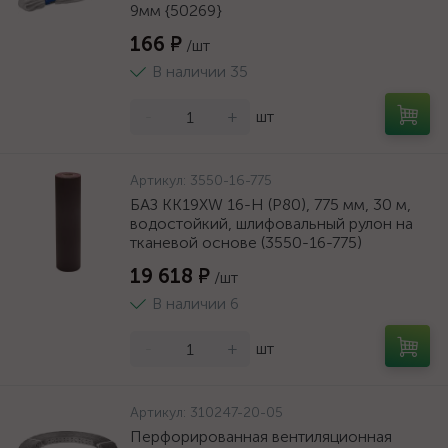
9мм {50269}
166 ₽
/шт
В наличии 35
-
+
шт
Артикул:
3550-16-775
БАЗ KK19XW 16-H (Р80), 775 мм, 30 м,
водостойкий, шлифовальный рулон на
тканевой основе (3550-16-775)
19 618 ₽
/шт
В наличии 6
-
+
шт
Артикул:
310247-20-05
Перфорированная вентиляционная