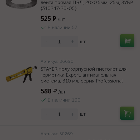
лента прямая ПВЛ, 20х0.5мм, 25м, ЗУБР
{310247-20-05}
525 ₽
/шт
В наличии 57
-
+
шт
Артикул:
06690
STAYER полукорпусной пистолет для
герметика Expert, антикапельная
система, 310 мл, серия Professional
588 ₽
/шт
В наличии 100
-
+
шт
Артикул:
50269