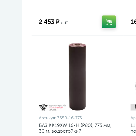
14
2 453 ₽
1
/шт
Артикул:
3550-16-775
Ар
БАЗ KK19XW 16-H (Р80), 775 мм,
Ш
30 м, водостойкий,
по