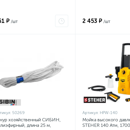
0-20-16_z01}
61 ₽
2 453 ₽
/шт
/шт
тикул:
50269
Артикул:
HPW-140
нур хозяйственный СИБИН,
Мойка высокого давл
лиэфирный, длина 25 м,
STEHER 140 Атм, 170