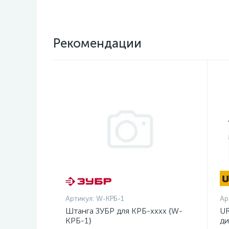
Рекомендации
Артикул:
W-КРБ-1
Ар
Штанга ЗУБР для КРБ-хххх {W-
UR
КРБ-1}
ди