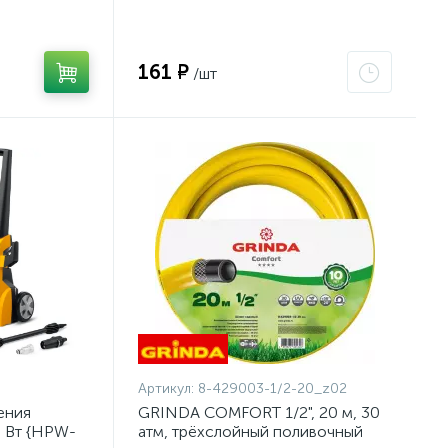
140-20-16_z01}
161 ₽
/шт
Артикул:
8-429003-1/2-20_z02
ения
GRINDA COMFORT 1/2", 20 м, 30
0 Вт {HPW-
атм, трёхслойный поливочный