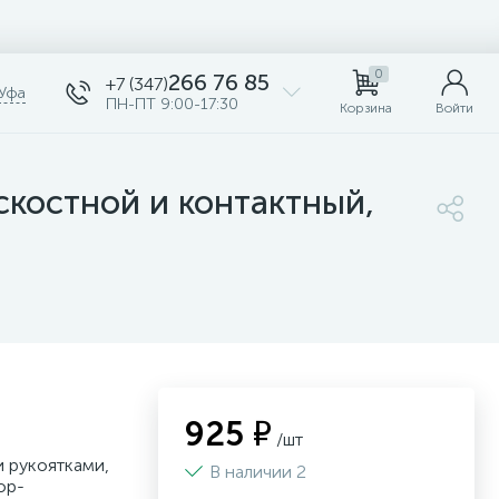
0
266 76 85
+7 (347)
Уфа
ПН-ПТ 9:00-17:30
Корзина
Войти
костной и контактный,
925 ₽
/шт
 рукоятками,
В наличии 2
ор-