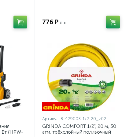
шланг, армированный {8-429003-
1/2-20_z02}
776 ₽
/шт
Артикул:
8-429003-1/2-20_z02
ения
GRINDA COMFORT 1/2", 20 м, 30
0 Вт {HPW-
атм, трёхслойный поливочный