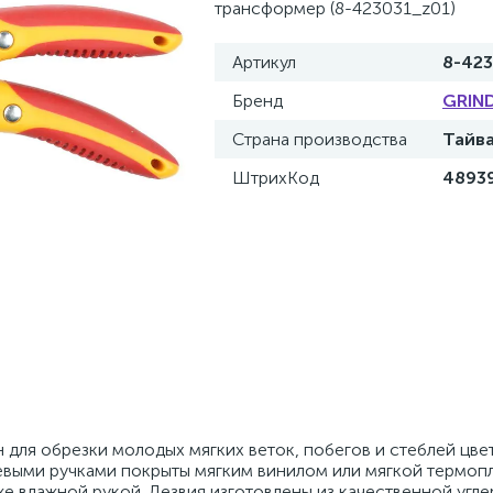
трансформер (8-423031_z01)
Артикул
8-42
Бренд
GRIN
Страна производства
Тайв
ШтрихКод
4893
для обрезки молодых мягких веток, побегов и стеблей цвет
выми ручками покрыты мягким винилом или мягкой термоп
же влажной рукой. Лезвия изготовлены из качественной угл