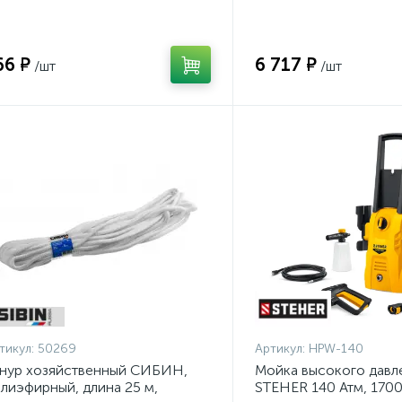
аметр - 9мм {50269}
140}
66 ₽
6 717 ₽
/шт
/шт
тикул:
50269
Артикул:
HPW-140
нур хозяйственный СИБИН,
Мойка высокого давл
лиэфирный, длина 25 м,
STEHER 140 Атм, 170