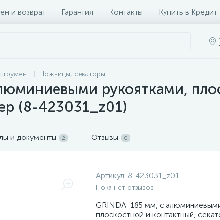
ен и возврат
Гарантия
Контакты
Купить в Кредит
струмент
Ножницы, секаторы
люминиевыми рукоятками, плос
ер (8-423031_z01)
лы и документы
Отзывы
2
0
Артикул:
8-423031_z01
Пока нет отзывов
GRINDA 185 мм, с алюминиевыми
плоскостной и контактный, секат