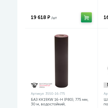
шлифовальный рулон на тканевой
ди
основе (3550-16-775)
19 618 ₽
1
/шт
Артикул:
3550-16-775
Ар
БАЗ KK19XW 16-H (Р80), 775 мм,
Ш
30 м, водостойкий,
по