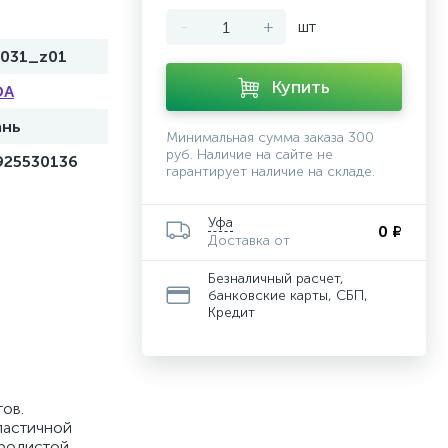
-
+
шт
3031_z01
Купить
DA
ань
Минимальная сумма заказа 300
руб. Наличие на сайте не
925530136
гарантирует наличие на складе.
Уфа
0 ₽
Доставка от
Безналичный расчет,
банковские карты, СБП,
Кредит
ов.
ластичной
еродистой