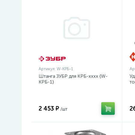
Артикул:
W-КРБ-1
Ар
Штанга ЗУБР для КРБ-хххх {W-
Уд
КРБ-1}
то
оц
2 453 ₽
2
/шт