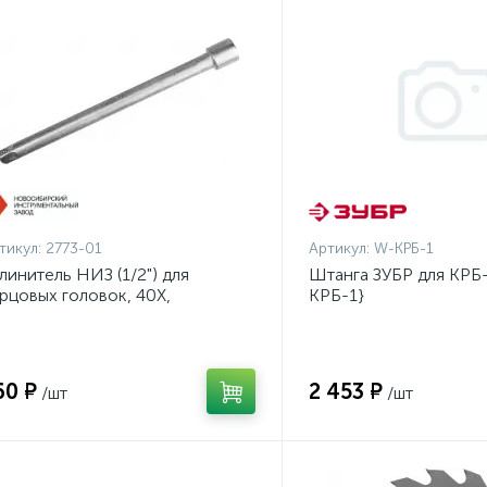
тикул:
2773-01
Артикул:
W-КРБ-1
линитель НИЗ (1/2") для
Штанга ЗУБР для КРБ-
рцовых головок, 40Х,
КРБ-1}
инкованный, 250мм {2773-01}
60 ₽
2 453 ₽
/шт
/шт