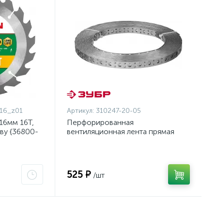
16_z01
Артикул:
310247-20-05
16мм 16Т,
Перфорированная
ву {36800-
вентиляционная лента прямая
ПВЛ, 20х0.5мм, 25м, ЗУБР
{310247-20-05}
525 ₽
/шт