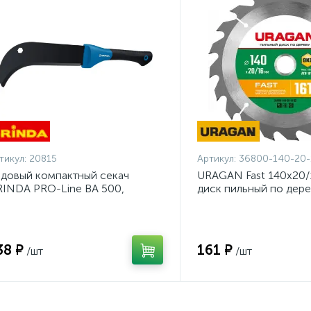
тикул:
20815
Артикул:
36800-140-20-
довый компактный секач
URAGAN Fast 140x20/
INDA PRO-Line BA 500,
диск пильный по дере
0/500мм {20815}
140-20-16_z01}
38 ₽
161 ₽
/шт
/шт