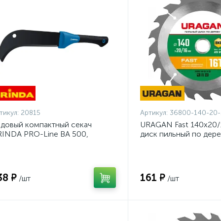
тикул:
20815
Артикул:
36800-140-20-
довый компактный секач
URAGAN Fast 140x20/
INDA PRO-Line BA 500,
диск пильный по дере
0/500мм {20815}
140-20-16_z01}
38 ₽
161 ₽
/шт
/шт