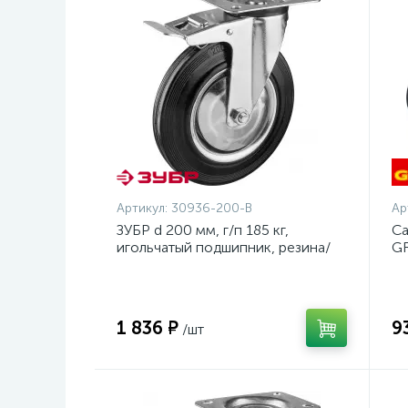
Артикул:
30936-200-B
Ар
ЗУБР d 200 мм, г/п 185 кг,
Са
игольчатый подшипник, резина/
GR
металл, поворотное колесо c
23
тормозом, Профессионал
(30936-200-B)
1 836 ₽
9
/шт