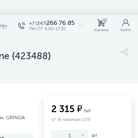
0
266 76 85
+7 (347)
Уфа
ПН-ПТ 9:00-17:30
Корзина
Войти
ne {423488}
2 315 ₽
/шт
мм, GRINDA
В наличии 104
-
+
шт