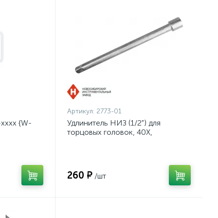
Артикул:
2773-01
хххх {W-
Удлинитель НИЗ (1/2") для
торцовых головок, 40Х,
оцинкованный, 250мм {2773-01}
260 ₽
/шт