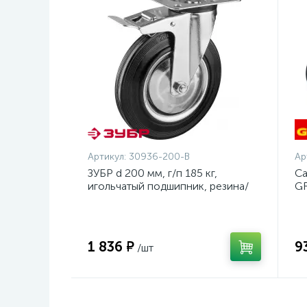
Артикул:
30936-200-B
Ар
ЗУБР d 200 мм, г/п 185 кг,
Са
игольчатый подшипник, резина/
GR
металл, поворотное колесо c
23
тормозом, Профессионал
(30936-200-B)
1 836 ₽
9
/шт