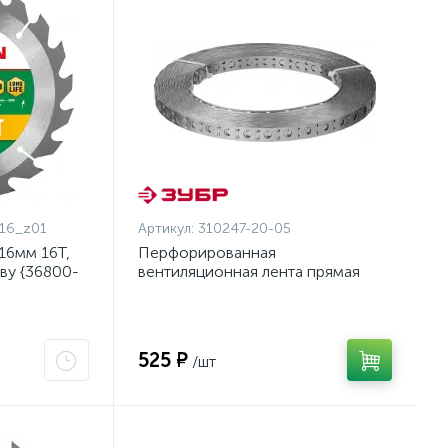
16_z01
Артикул:
310247-20-05
16мм 16Т,
Перфорированная
ву {36800-
вентиляционная лента прямая
ПВЛ, 20х0.5мм, 25м, ЗУБР
{310247-20-05}
525 ₽
/шт