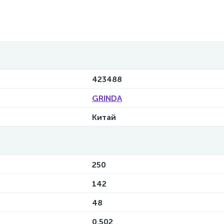
423488
GRINDA
Китай
250
142
48
0.502