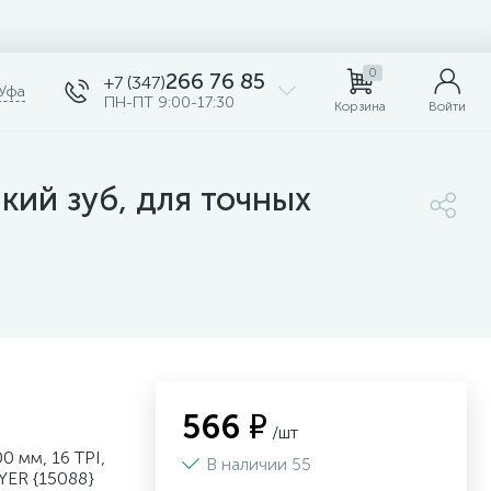
0
266 76 85
+7 (347)
Уфа
ПН-ПТ 9:00-17:30
Корзина
Войти
лкий зуб, для точных
566 ₽
/шт
0 мм, 16 TPI,
В наличии 55
AYER {15088}