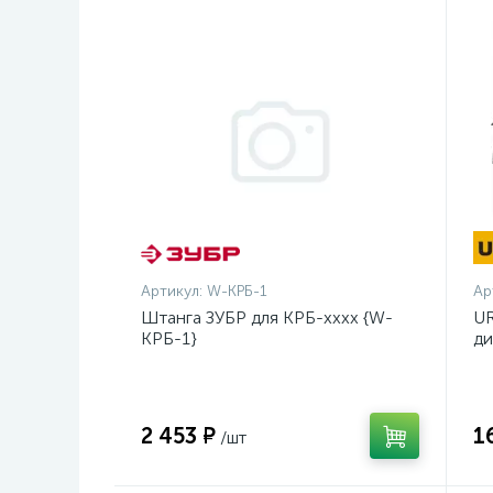
Артикул:
W-КРБ-1
Ар
Штанга ЗУБР для КРБ-хххх {W-
UR
КРБ-1}
ди
14
2 453 ₽
1
/шт