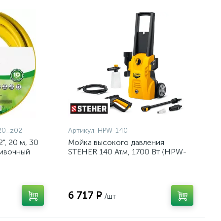
20_z02
Артикул:
HPW-140
, 20 м, 30
Мойка высокого давления
ливочный
STEHER 140 Атм, 1700 Вт {HPW-
{8-429003-
140}
6 717 ₽
/шт