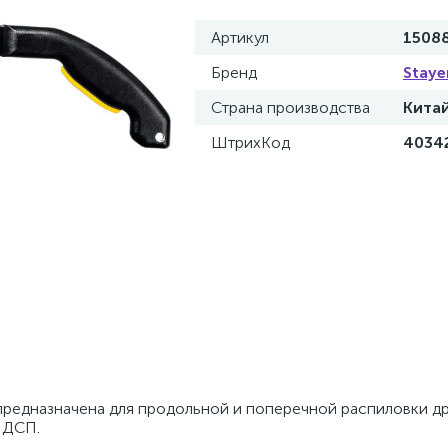
Артикул
1508
Бренд
Staye
Страна производства
Кита
ШтрихКод
4034
 предназначена для продольной и поперечной распиловки д
 ДСП.