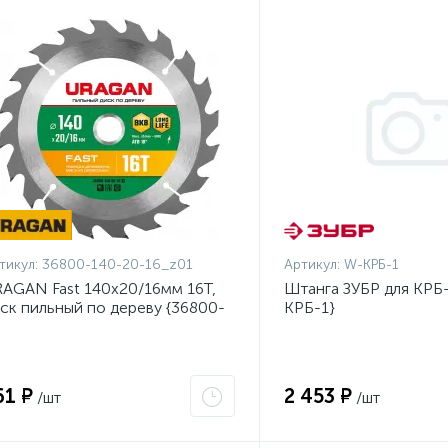
тикул:
36800-140-20-16_z01
Артикул:
W-КРБ-1
AGAN Fast 140x20/16мм 16Т,
Штанга ЗУБР для КРБ-
ск пильный по дереву {36800-
КРБ-1}
0-20-16_z01}
61 ₽
2 453 ₽
/шт
/шт