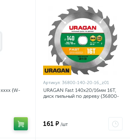
Артикул:
36800-140-20-16_z01
хххх {W-
URAGAN Fast 140x20/16мм 16Т,
диск пильный по дереву {36800-
140-20-16_z01}
161 ₽
/шт