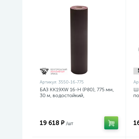
Артикул:
3550-16-775
Ар
БАЗ KK19XW 16-H (Р80), 775 мм,
Ш
30 м, водостойкий,
по
шлифовальный рулон на тканевой
ди
основе (3550-16-775)
19 618 ₽
1
/шт