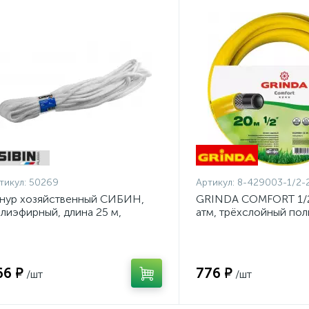
тикул:
50269
Артикул:
8-429003-1/2-
нур хозяйственный СИБИН,
GRINDA COMFORT 1/2"
лиэфирный, длина 25 м,
атм, трёхслойный по
аметр - 9мм {50269}
шланг, армированный 
1/2-20_z02}
66 ₽
776 ₽
/шт
/шт