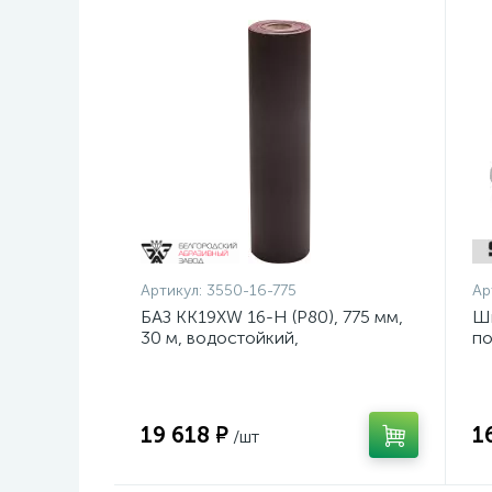
Артикул:
3550-16-775
Ар
БАЗ KK19XW 16-H (Р80), 775 мм,
Ш
30 м, водостойкий,
по
шлифовальный рулон на тканевой
ди
основе (3550-16-775)
19 618 ₽
1
/шт