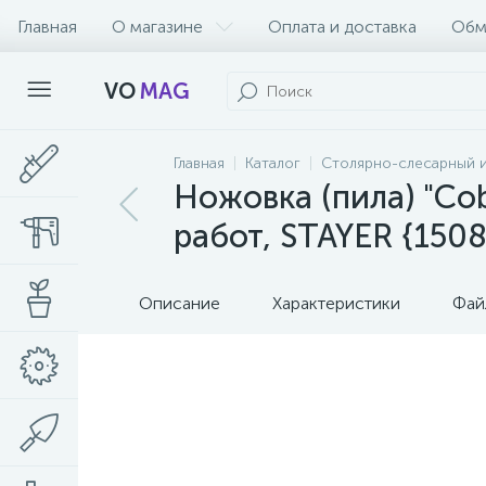
Главная
О магазине
Оплата и доставка
Обм
VO
MAG
Главная
Каталог
Столярно-слесарный 
Ножовка (пила) "Cob
работ, STAYER {1508
Описание
Характеристики
Фай