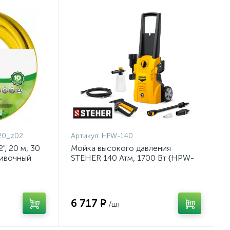
20_z02
Артикул:
HPW-140
, 20 м, 30
Мойка высокого давления
ливочный
STEHER 140 Атм, 1700 Вт {HPW-
{8-429003-
140}
6 717 ₽
/шт