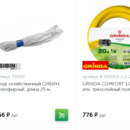
тикул:
50269
Артикул:
8-429003-1/2-
нур хозяйственный СИБИН,
GRINDA COMFORT 1/2"
лиэфирный, длина 25 м,
атм, трёхслойный по
аметр - 9мм {50269}
шланг, армированный 
1/2-20_z02}
66 ₽
776 ₽
/шт
/шт