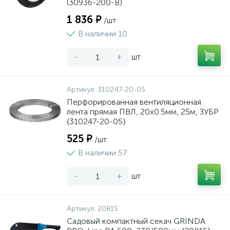
(30936-200-B)
1 836 ₽
/шт
В наличии 10
-
+
шт
Артикул:
310247-20-05
Перфорированная вентиляционная
лента прямая ПВЛ, 20х0.5мм, 25м, ЗУБР
{310247-20-05}
525 ₽
/шт
В наличии 57
-
+
шт
Артикул:
20815
Садовый компактный секач GRINDA