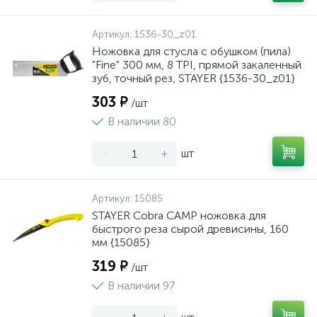
Артикул:
1536-30_z01
Ножовка для стусла c обушком (пила)
"Fine" 300 мм, 8 TPI, прямой закаленный
зуб, точный рез, STAYER {1536-30_z01}
303 ₽
/шт
В наличии 80
-
+
шт
Артикул:
15085
STAYER Cobra CAMP ножовка для
быстрого реза сырой древисины, 160
мм {15085}
319 ₽
/шт
В наличии 97