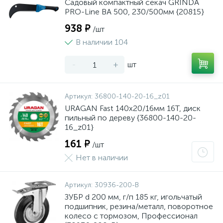
Садовый компактный секач GRINDA
PRO-Line BA 500, 230/500мм {20815}
938 ₽
/шт
В наличии 104
-
+
шт
Артикул:
36800-140-20-16_z01
URAGAN Fast 140x20/16мм 16Т, диск
пильный по дереву {36800-140-20-
16_z01}
161 ₽
/шт
Нет в наличии
Артикул:
30936-200-B
ЗУБР d 200 мм, г/п 185 кг, игольчатый
подшипник, резина/металл, поворотное
колесо c тормозом, Профессионал