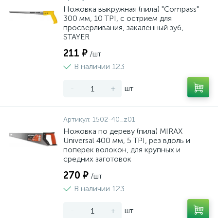
Ножовка выкружная (пила) "Compass"
300 мм, 10 TPI, с острием для
просверливания, закаленный зуб,
STAYER
211 ₽
/шт
В наличии 123
-
+
шт
Артикул:
1502-40_z01
Ножовка по дереву (пила) MIRAX
Universal 400 мм, 5 TPI, рез вдоль и
поперек волокон, для крупных и
средних заготовок
270 ₽
/шт
В наличии 123
-
+
шт