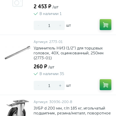
2 453 ₽
/шт
В наличии 1
-
+
шт
Артикул:
2773-01
Удлинитель НИЗ (1/2") для торцовых
головок, 40Х, оцинкованный, 250мм
{2773-01}
260 ₽
/шт
В наличии 35
-
+
шт
Артикул:
30936-200-B
ЗУБР d 200 мм, г/п 185 кг, игольчатый
подшипник, резина/металл, поворотное