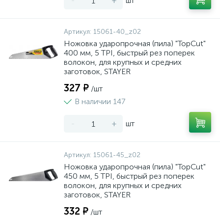
-
+
шт
Артикул:
15061-40_z02
Ножовка ударопрочная (пила) "TopCut"
400 мм, 5 TPI, быстрый рез поперек
волокон, для крупных и средних
заготовок, STAYER
327 ₽
/шт
В наличии 147
-
+
шт
Артикул:
15061-45_z02
Ножовка ударопрочная (пила) "TopCut"
450 мм, 5 TPI, быстрый рез поперек
волокон, для крупных и средних
заготовок, STAYER
332 ₽
/шт