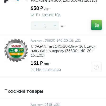
PRO-Line BA 500, 230/500мм {20815}
938 ₽
/шт
В наличии 104
-
+
шт
Артикул:
36800-140-20-16_z01
URAGAN Fast 140x20/16мм 16Т, диск
пильный по дереву {36800-140-20-
16_z01}
161 ₽
/шт
Нет в наличии
Похожие товары
Артикул:
1518_z01