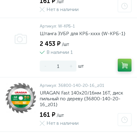
161 ₽
/шт
Нет в наличии
Артикул:
W-КРБ-1
Штанга ЗУБР для КРБ-хххх {W-КРБ-1}
2 453 ₽
/шт
В наличии 1
-
+
шт
Артикул:
36800-140-20-16_z01
URAGAN Fast 140x20/16мм 16Т, диск
пильный по дереву {36800-140-20-
16_z01}
161 ₽
/шт
Нет в наличии