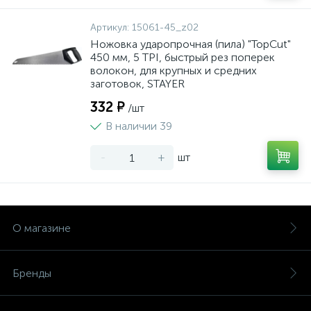
Артикул:
15061-45_z02
Ножовка ударопрочная (пила) "TopCut"
450 мм, 5 TPI, быстрый рез поперек
волокон, для крупных и средних
заготовок, STAYER
332 ₽
/шт
В наличии 39
-
+
шт
О магазине
Бренды