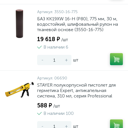
Артикул:
3550-16-775
БАЗ KK19XW 16-H (Р80), 775 мм, 30 м,
водостойкий, шлифовальный рулон на
тканевой основе (3550-16-775)
19 618 ₽
/шт
В наличии 6
-
+
шт
Артикул:
06690
STAYER полукорпусной пистолет для
герметика Expert, антикапельная
система, 310 мл, серия Professional
588 ₽
/шт
В наличии 100
-
+
шт