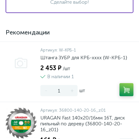
Сделайте выбор!
Рекомендации
Артикул:
W-КРБ-1
Штанга ЗУБР для КРБ-хххх {W-КРБ-1}
2 453 ₽
/шт
В наличии 1
-
+
шт
Артикул:
36800-140-20-16_z01
URAGAN Fast 140x20/16мм 16Т, диск
пильный по дереву {36800-140-20-
16_z01}