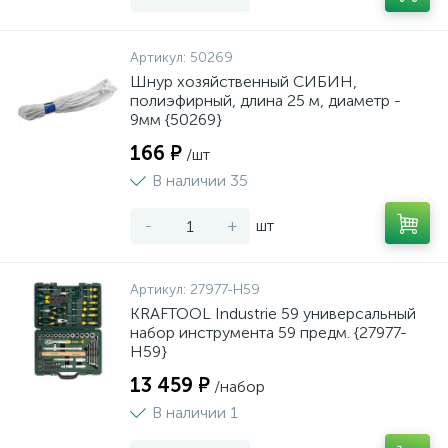
Артикул:
50269
Шнур хозяйственный СИБИН,
полиэфирный, длина 25 м, диаметр -
9мм {50269}
166 ₽
/шт
В наличии 35
-
+
шт
Артикул:
27977-H59
KRAFTOOL Industrie 59 универсальный
набор инструмента 59 предм. {27977-
H59}
13 459 ₽
/набор
В наличии 1