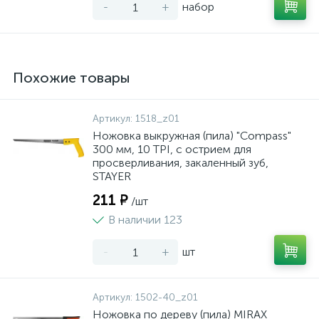
-
+
набор
Похожие товары
Артикул:
1518_z01
Ножовка выкружная (пила) "Compass"
300 мм, 10 TPI, с острием для
просверливания, закаленный зуб,
STAYER
211 ₽
/шт
В наличии 123
-
+
шт
Артикул:
1502-40_z01
Ножовка по дереву (пила) MIRAX