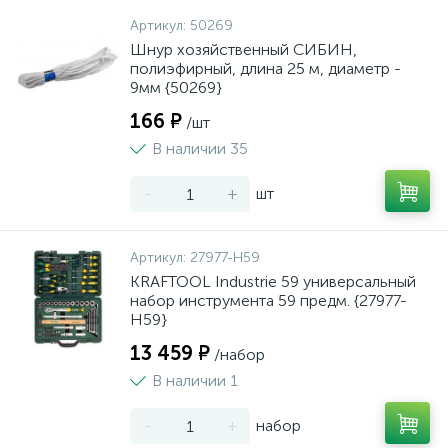
Артикул:
50269
Шнур хозяйственный СИБИН,
полиэфирный, длина 25 м, диаметр -
9мм {50269}
166 ₽
/шт
В наличии 35
-
+
шт
Артикул:
27977-H59
KRAFTOOL Industrie 59 универсальный
набор инструмента 59 предм. {27977-
H59}
13 459 ₽
/набор
В наличии 1
-
+
набор