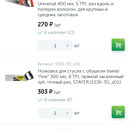
Universal 400 мм, 5 TPI, рез вдоль и
поперек волокон, для крупных и
средних заготовок
270 ₽
/шт
В наличии 123
-
+
шт
Артикул:
1536-30_z01
Ножовка для стусла c обушком (пила)
"Fine" 300 мм, 8 TPI, прямой закаленный
зуб, точный рез, STAYER {1536-30_z01}
303 ₽
/шт
В наличии 80
-
+
шт