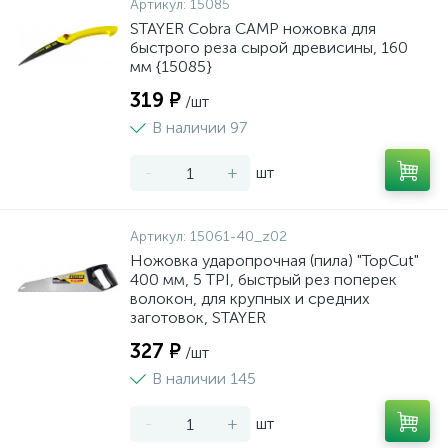
Артикул:
15085
STAYER Cobra CAMP ножовка для
быстрого реза сырой древисины, 160
мм {15085}
319 ₽
/шт
В наличии 97
-
+
шт
Артикул:
15061-40_z02
Ножовка ударопрочная (пила) "TopCut"
400 мм, 5 TPI, быстрый рез поперек
волокон, для крупных и средних
заготовок, STAYER
327 ₽
/шт
В наличии 145
-
+
шт