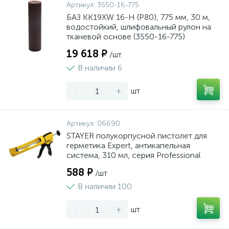
Артикул:
3550-16-775
БАЗ KK19XW 16-H (Р80), 775 мм, 30 м,
водостойкий, шлифовальный рулон на
тканевой основе (3550-16-775)
19 618 ₽
/шт
В наличии 6
-
+
шт
Артикул:
06690
STAYER полукорпусной пистолет для
герметика Expert, антикапельная
система, 310 мл, серия Professional
588 ₽
/шт
В наличии 100
-
+
шт