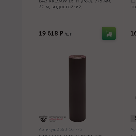
БАЗ KK19XW 16-H (Р80), 775 мм,
Ш
30 м, водостойкий,
по
шлифовальный рулон на тканевой
ди
основе (3550-16-775)
19 618 ₽
1
/шт
Артикул:
3550-16-775
Ар