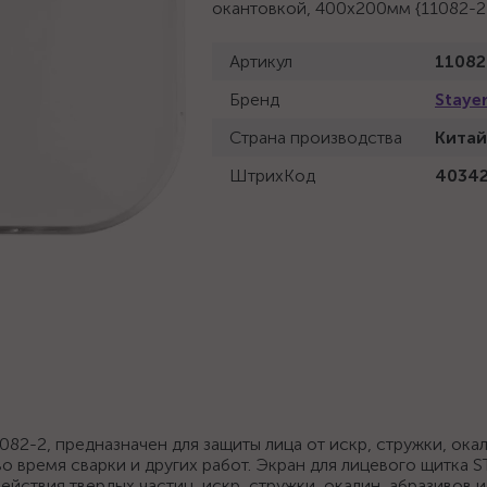
окантовкой, 400х200мм {11082-2
Артикул
11082
Бренд
Staye
Страна производства
Китай
ШтрихКод
4034
82-2, предназначен для защиты лица от искр, стружки, окал
 время сварки и других работ. Экран для лицевого щитка S
йствия твердых частиц, искр, стружки, окалин, абразивов и