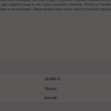
ля защиты лица и глаз при кошении газонов. Легко устанав
инам и истиранию. Мелкоячеистая сетка обеспечивает прек
11082-2
Stayer
Китай