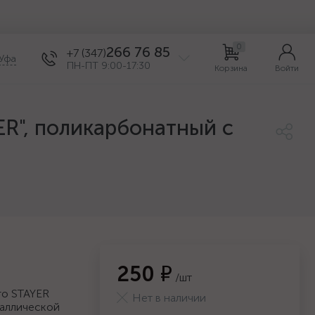
0
266 76 85
+7 (347)
Уфа
ПН-ПТ 9:00-17:30
Корзина
Войти
R", поликарбонатный с
250 ₽
/шт
го STAYER
Нет в наличии
таллической