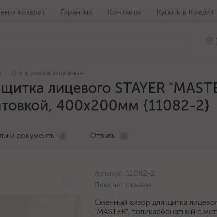
ен и возврат
Гарантия
Контакты
Купить в Кредит
а
Очки, маски защитные
щитка лицевого STAYER "MASTE
товкой, 400х200мм {11082-2}
лы и документы
Отзывы
2
0
Артикул:
11082-2
Пока нет отзывов
Сменный визор для щитка лицево
"MASTER", поликарбонатный с ме