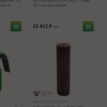
ватель 2 л,
БАЗ KK19XW 40-H (Р40), 775 мм,
лба из
30 м, водостойкий,
шлифовальный рулон на тканевой
основе (3550-40-775)
23 415 ₽
/шт
Артикул:
3550-40-775