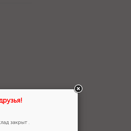
друзья!
лад закрыт .
 выбор!