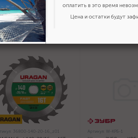
оплатить в это время невозм
Цена и остатки будут зафи
тикул:
36800-140-20-16_z01
Артикул:
W-КРБ-1