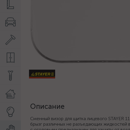
Описание
Сменный визор для щитка лицевого STAYER 110
брызг различных не разъедающих жидкостей во
с оголовьем предназначен для защиты от возде