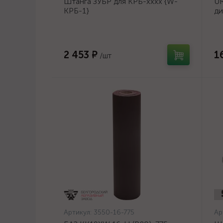
Штанга ЗУБР для КРБ-хххх {W-
UR
КРБ-1}
ди
14
2 453 ₽
1
/шт
Артикул:
3550-16-775
Ар