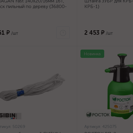
AGAN Fast 140x20/16мм 16Т,
Штанга ЗУБР для КРБ-
ск пильный по дереву {36800-
КРБ-1}
0-20-16_z01}
61 ₽
2 453 ₽
/шт
/шт
Новинка
тикул:
50269
Артикул:
425075