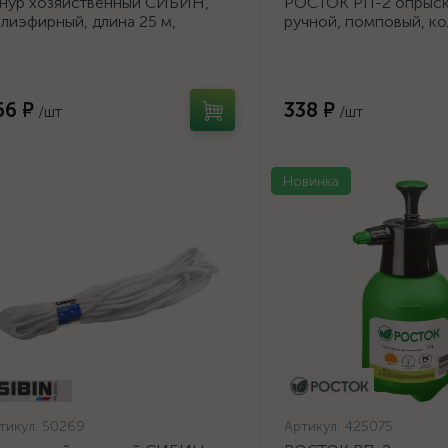
нур хозяйственный СИБИН,
РОСТОК РП-2 опрыски
лиэфирный, длина 25 м,
ручной, помповый, ко
аметр - 9мм {50269}
полиэтилена {425075}
66 ₽
338 ₽
/шт
/шт
Новинка
тикул:
50269
Артикул:
425075