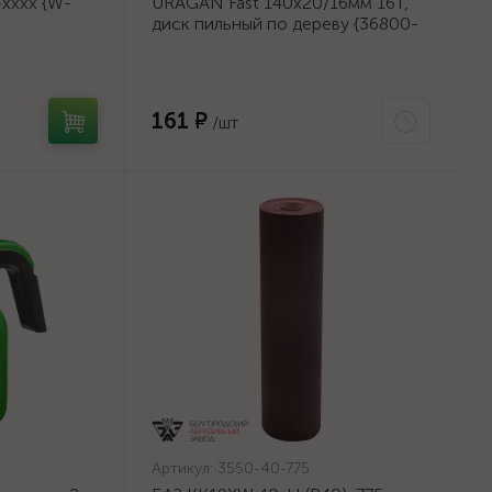
хххх {W-
URAGAN Fast 140x20/16мм 16Т,
диск пильный по дереву {36800-
140-20-16_z01}
161 ₽
/шт
Артикул:
3550-40-775