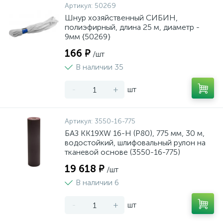
Артикул:
50269
Шнур хозяйственный СИБИН,
полиэфирный, длина 25 м, диаметр -
9мм {50269}
166 ₽
/шт
В наличии 35
-
+
шт
Артикул:
3550-16-775
БАЗ KK19XW 16-H (Р80), 775 мм, 30 м,
водостойкий, шлифовальный рулон на
тканевой основе (3550-16-775)
19 618 ₽
/шт
В наличии 6
-
+
шт