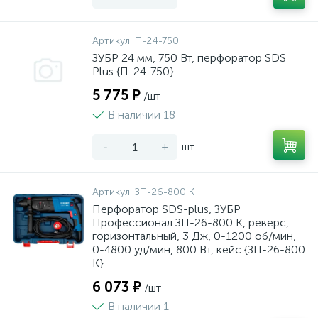
Артикул:
П-24-750
ЗУБР 24 мм, 750 Вт, перфоратор SDS
Plus {П-24-750}
5 775 ₽
/шт
В наличии 18
-
+
шт
Артикул:
ЗП-26-800 К
Перфоратор SDS-plus, ЗУБР
Профессионал ЗП-26-800 К, реверс,
горизонтальный, 3 Дж, 0-1200 об/мин,
0-4800 уд/мин, 800 Вт, кейс {ЗП-26-800
К}
6 073 ₽
/шт
В наличии 1