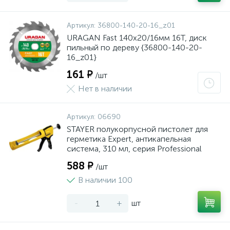
Артикул:
36800-140-20-16_z01
URAGAN Fast 140x20/16мм 16Т, диск
пильный по дереву {36800-140-20-
16_z01}
161 ₽
/шт
Нет в наличии
Артикул:
06690
STAYER полукорпусной пистолет для
герметика Expert, антикапельная
система, 310 мл, серия Professional
588 ₽
/шт
В наличии 100
-
+
шт