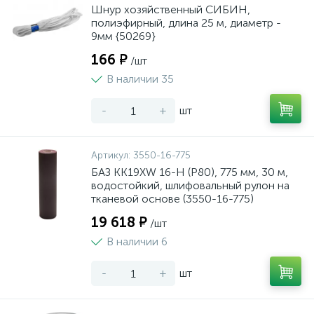
Шнур хозяйственный СИБИН,
полиэфирный, длина 25 м, диаметр -
9мм {50269}
166 ₽
/шт
В наличии 35
-
+
шт
Артикул:
3550-16-775
БАЗ KK19XW 16-H (Р80), 775 мм, 30 м,
водостойкий, шлифовальный рулон на
тканевой основе (3550-16-775)
19 618 ₽
/шт
В наличии 6
-
+
шт