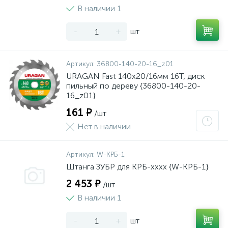
В наличии 1
-
+
шт
Артикул:
36800-140-20-16_z01
URAGAN Fast 140x20/16мм 16Т, диск
пильный по дереву {36800-140-20-
16_z01}
161 ₽
/шт
Нет в наличии
Артикул:
W-КРБ-1
Штанга ЗУБР для КРБ-хххх {W-КРБ-1}
2 453 ₽
/шт
В наличии 1
-
+
шт