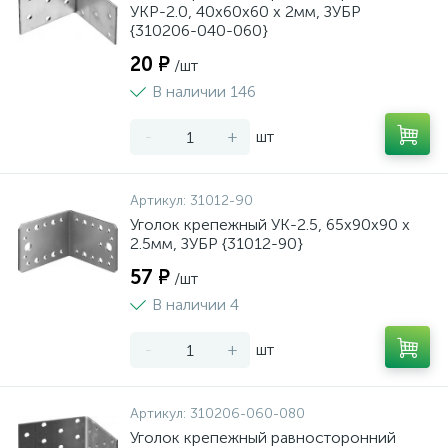
УКР-2.0, 40х60х60 х 2мм, ЗУБР
{310206-040-060}
20 ₽
/шт
В наличии 146
-
+
шт
Артикул:
31012-90
Уголок крепежный УК-2.5, 65х90х90 х
2.5мм, ЗУБР {31012-90}
57 ₽
/шт
В наличии 4
-
+
шт
Артикул:
310206-060-080
Уголок крепежный равносторонний