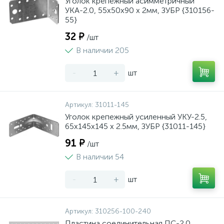
Уголок крепежный асимметричный
УКА-2.0, 55х50х90 х 2мм, ЗУБР {310156-
55}
32 ₽
/шт
В наличии 205
-
+
шт
Артикул:
31011-145
Уголок крепежный усиленный УКУ-2.5,
65х145х145 х 2.5мм, ЗУБР {31011-145}
91 ₽
/шт
В наличии 54
-
+
шт
Артикул:
310256-100-240
Пластина соединительная ПС-2.0,