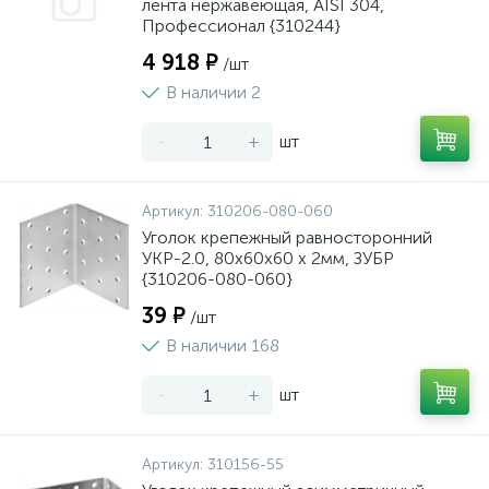
лента нержавеющая, AISI 304,
Профессионал {310244}
4 918 ₽
/шт
В наличии 2
-
+
шт
Артикул:
310206-080-060
Уголок крепежный равносторонний
УКР-2.0, 80х60х60 х 2мм, ЗУБР
{310206-080-060}
39 ₽
/шт
В наличии 168
-
+
шт
Артикул:
310156-55