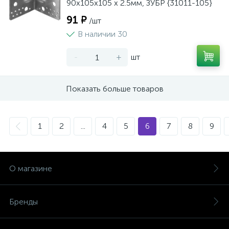
90х105х105 х 2.5мм, ЗУБР {31011-105}
91 ₽
/шт
В наличии 30
-
+
шт
Показать больше товаров
1
2
...
4
5
6
7
8
9
О магазине
Бренды