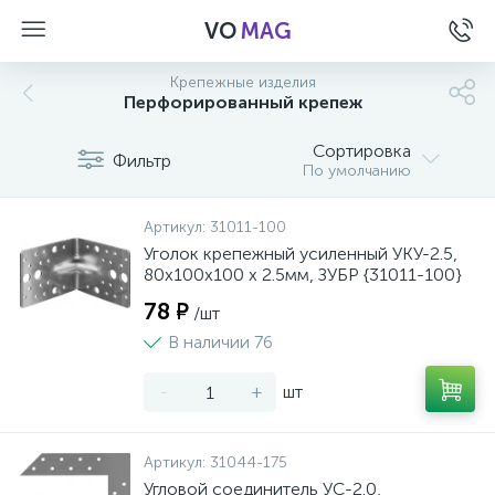
VO
MAG
Крепежные изделия
Перфорированный крепеж
Сортировка
Фильтр
По умолчанию
Артикул:
31011-100
Уголок крепежный усиленный УКУ-2.5,
80х100х100 х 2.5мм, ЗУБР {31011-100}
78 ₽
/шт
В наличии 76
-
+
шт
а
Артикул:
31044-175
Угловой соединитель УС-2.0,