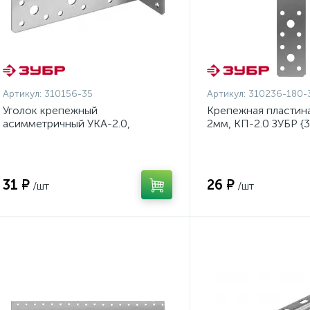
Артикул:
310156-35
Артикул:
310236-180-
Уголок крепежный
Крепежная пластина
асимметричный УКА-2.0,
2мм, КП-2.0 ЗУБР {
35х40х140 х 2мм, ЗУБР {310156-
35}
35}
31 ₽
26 ₽
/шт
/шт