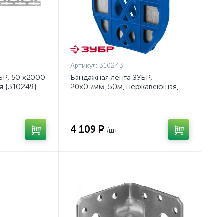
Артикул:
310243
БР, 50 х2000
Бандажная лента ЗУБР,
я {310249}
20х0.7мм, 50м, нержавеющая,
БДЛ, Профессионал {310243}
4 109 ₽
/шт