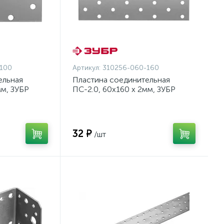
100
Артикул:
310256-060-160
ельная
Пластина соединительная
мм, ЗУБР
ПС-2.0, 60х160 х 2мм, ЗУБР
{310256-060-160}
32 ₽
/шт