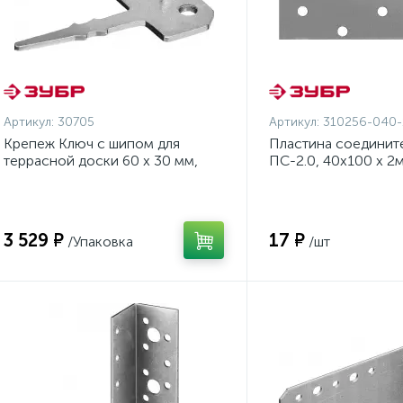
Артикул:
30705
Артикул:
310256-040-
Крепеж Ключ с шипом для
Пластина соединит
террасной доски 60 х 30 мм,
ПС-2.0, 40х100 х 2
200 шт., ЗУБР {30705}
{310256-040-100}
3 529 ₽
17 ₽
/Упаковка
/шт