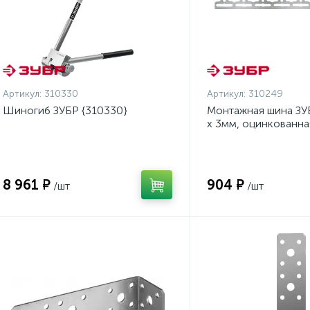
Артикул:
310330
Артикул:
310249
Шиногиб ЗУБР {310330}
Монтажная шина ЗУ
х 3мм, оцинкованна
8 961 ₽
904 ₽
/шт
/шт