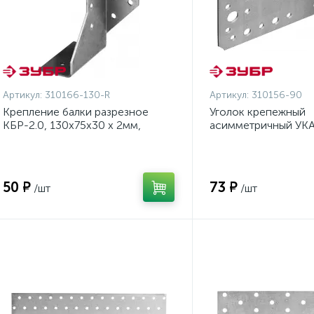
Артикул:
310166-130-R
Артикул:
310156-90
Крепление балки разрезное
Уголок крепежный
КБР-2.0, 130х75х30 х 2мм,
асимметричный УКА
правостороннее, ЗУБР {310166-
90х70х140 х 2мм, З
130-R}
90}
50 ₽
73 ₽
/шт
/шт