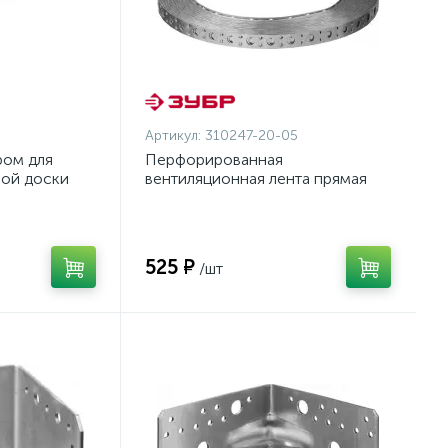
Артикул:
310247-20-05
ром для
Перфорированная
ной доски
вентиляционная лента прямая
м, 80 шт.,
ПВЛ, 20х0.5мм, 25м, ЗУБР
 {30703-
{310247-20-05}
525 ₽
/шт