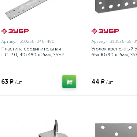
Артикул:
310256-040-480
Артикул:
310126-65-0
Пластина соединительная
Уголок крепежный У
ПС-2.0, 40х480 х 2мм, ЗУБР
65х90х90 х 2мм, ЗУ
{310256-040-480}
65-090}
63 ₽
44 ₽
/шт
/шт