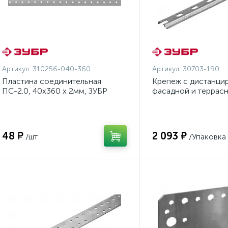
Артикул:
310256-040-360
Артикул:
30703-190
Пластина соединительная
Крепеж с дистанци
ПС-2.0, 40х360 х 2мм, ЗУБР
фасадной и террас
{310256-040-360}
Планка-Волна, 190 м
оцинкованный, ЗУБР
190}
48 ₽
2 093 ₽
/шт
/Упаковка