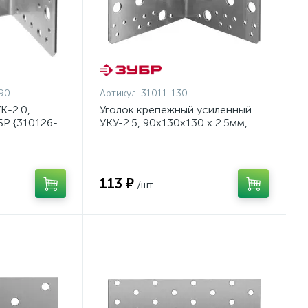
90
Артикул:
31011-130
К-2.0,
Уголок крепежный усиленный
БР {310126-
УКУ-2.5, 90х130х130 х 2.5мм,
ЗУБР {31011-130}
113 ₽
/шт