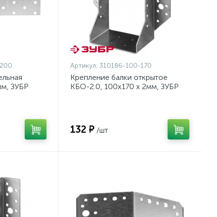
-200
Артикул:
310186-100-170
ельная
Крепление балки открытое
мм, ЗУБР
КБО-2.0, 100х170 х 2мм, ЗУБР
{310186-100-170}
132 ₽
/шт