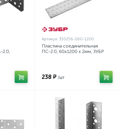
Артикул:
310256-060-1200
Пластина соединительная
-2.0,
ПС-2.0, 60х1200 х 2мм, ЗУБР
УБР {310156-
{310256-060-1200}
238 ₽
/шт