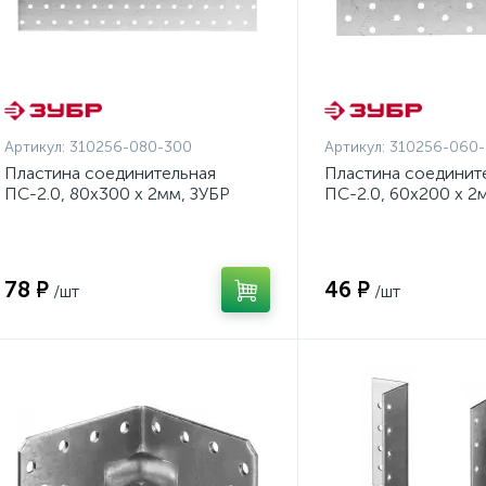
Артикул:
310256-080-300
Артикул:
310256-060
Пластина соединительная
Пластина соединит
ПС-2.0, 80х300 х 2мм, ЗУБР
ПС-2.0, 60х200 х 2
{310256-080-300}
{310256-060-200}
78 ₽
46 ₽
/шт
/шт