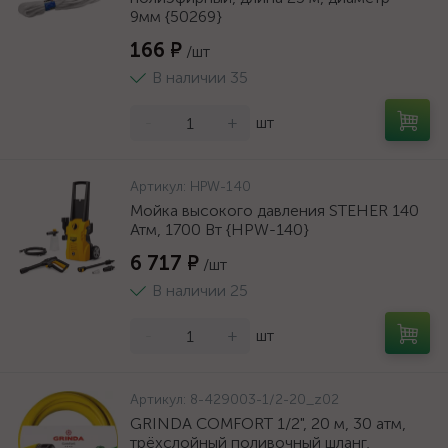
9мм {50269}
166 ₽
/шт
В наличии 35
-
+
шт
Артикул:
HPW-140
Мойка высокого давления STEHER 140
Атм, 1700 Вт {HPW-140}
6 717 ₽
/шт
В наличии 25
-
+
шт
Артикул:
8-429003-1/2-20_z02
GRINDA COMFORT 1/2", 20 м, 30 атм,
трёхслойный поливочный шланг,