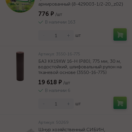
армированный {8-429003-1/2-20_z02}
776 ₽
/шт
В наличии 163
-
+
шт
Артикул:
3550-16-775
БАЗ KK19XW 16-H (Р80), 775 мм, 30 м,
водостойкий, шлифовальный рулон на
тканевой основе (3550-16-775)
19 618 ₽
/шт
В наличии 6
-
+
шт
Артикул:
50269
Шнур хозяйственный СИБИН,