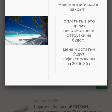
URAGAN Fast 140x20/16мм 16Т, диск
Наш магазин-склад
пильный по дереву {36800-140-20-
закрыт .
16_z01}
оплатить в это
161 ₽
/шт
время
Нет в наличии
невозможно, и
отгрузки не
будет.
Артикул:
3550-16-775
БАЗ KK19XW 16-H (Р80), 775 мм, 30 м,
Цена и остатки
водостойкий, шлифовальный рулон на
будут
тканевой основе (3550-16-775)
зафиксированы
на 20.06.26 г.
19 618 ₽
/шт
В наличии 6
-
+
шт
Артикул:
50269
Шнур хозяйственный СИБИН,
полиэфирный, длина 25 м, диаметр -