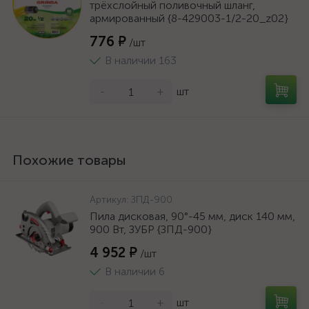
трёхслойный поливочный шланг,
армированный {8-429003-1/2-20_z02}
776 ₽
/шт
В наличии 163
-
+
шт
Похожие товары
Артикул:
ЗПД-900
Пила дисковая, 90°-45 мм, диск 140 мм,
900 Вт, ЗУБР {ЗПД-900}
4 952 ₽
/шт
В наличии 6
-
+
шт