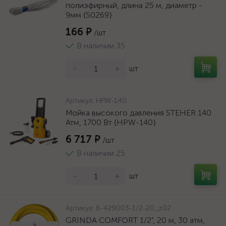
полиэфирный, длина 25 м, диаметр -
9мм {50269}
166 ₽
/шт
В наличии 35
-
+
шт
Артикул:
HPW-140
Мойка высокого давления STEHER 140
Атм, 1700 Вт {HPW-140}
6 717 ₽
/шт
В наличии 25
-
+
шт
Артикул:
8-429003-1/2-20_z02
GRINDA COMFORT 1/2", 20 м, 30 атм,