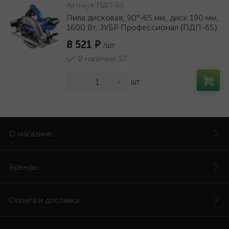
Артикул:
ПДП-65
Пила дисковая, 90°-65 мм, диск 190 мм,
1600 Вт, ЗУБР Профессионал {ПДП-65}
8 521 ₽
/шт
В наличии 37
-
+
шт
О магазине
Бренды
Оплата и доставка