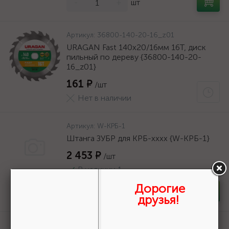
-
+
шт
Артикул:
36800-140-20-16_z01
URAGAN Fast 140x20/16мм 16Т, диск
пильный по дереву {36800-140-20-
16_z01}
161 ₽
/шт
Нет в наличии
Артикул:
W-КРБ-1
Штанга ЗУБР для КРБ-хххх {W-КРБ-1}
2 453 ₽
/шт
В наличии 1
Дорогие
-
+
шт
друзья!
Артикул:
36800-140-20-16_z01