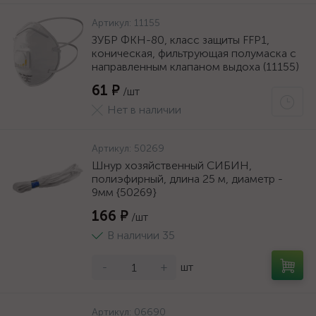
Артикул:
11155
ЗУБР ФКН-80, класс защиты FFP1,
коническая, фильтрующая полумаска с
направленным клапаном выдоха (11155)
61 ₽
/шт
Нет в наличии
Артикул:
50269
Шнур хозяйственный СИБИН,
полиэфирный, длина 25 м, диаметр -
9мм {50269}
166 ₽
/шт
В наличии 35
-
+
шт
Артикул:
06690