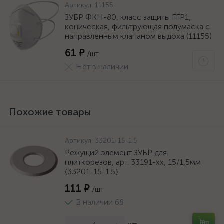
Артикул:
11155
ЗУБР ФКН-80, класс защиты FFP1,
коническая, фильтрующая полумаска с
направленным клапаном выдоха (11155)
61 ₽
/шт
Нет в наличии
Похожие товары
Артикул:
33201-15-1.5
Режущий элемент ЗУБР для
плиткорезов, арт. 33191-хх, 15/1,5мм
{33201-15-1.5}
111 ₽
/шт
В наличии 68