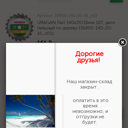
Артикул:
36800-140-20-16_z01
URAGAN Fast 140x20/16мм 16Т, диск
пильный по дереву {36800-140-20-
16_z01}
161 ₽
/шт
Нет в наличии
Дорогие
друзья!
Артикул:
50269
Шнур хозяйственный СИБИН,
полиэфирный, длина 25 м, диаметр -
Наш магазин-склад
9мм {50269}
закрыт .
166 ₽
/шт
оплатить в это
В наличии 35
время
невозможно, и
-
+
шт
отгрузки не
будет.