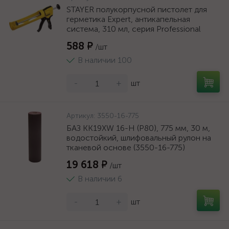
STAYER полукорпусной пистолет для
герметика Expert, антикапельная
система, 310 мл, серия Professional
588 ₽
/шт
В наличии 100
-
+
шт
Артикул:
3550-16-775
БАЗ KK19XW 16-H (Р80), 775 мм, 30 м,
водостойкий, шлифовальный рулон на
тканевой основе (3550-16-775)
19 618 ₽
/шт
В наличии 6
-
+
шт