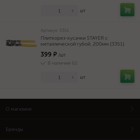
-
+
шт
Артикул:
3351
Плиткорез-кусачки STAYER с
металлической губой, 200мм {3351}
399 ₽
/шт
В наличии 62
-
+
шт
О магазине
Бренды