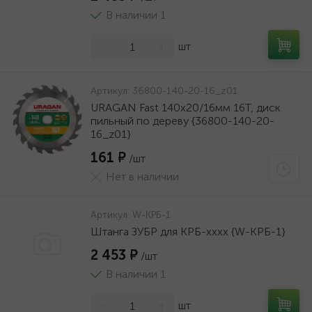
В наличии 1
-
+
шт
Артикул:
36800-140-20-16_z01
URAGAN Fast 140x20/16мм 16Т, диск
пильный по дереву {36800-140-20-
16_z01}
161 ₽
/шт
Нет в наличии
Артикул:
W-КРБ-1
Штанга ЗУБР для КРБ-хххх {W-КРБ-1}
2 453 ₽
/шт
В наличии 1
-
+
шт