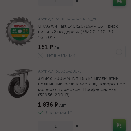
-
+
шт
Артикул:
36800-140-20-16_z01
URAGAN Fast 140x20/16мм 16Т, диск
пильный по дереву {36800-140-20-
16_z01}
161 ₽
/шт
Нет в наличии
Артикул:
30936-200-B
ЗУБР d 200 мм, г/п 185 кг, игольчатый
подшипник, резина/металл, поворотное
колесо c тормозом, Профессионал
(30936-200-B)
1 836 ₽
/шт
В наличии 10
-
+
шт