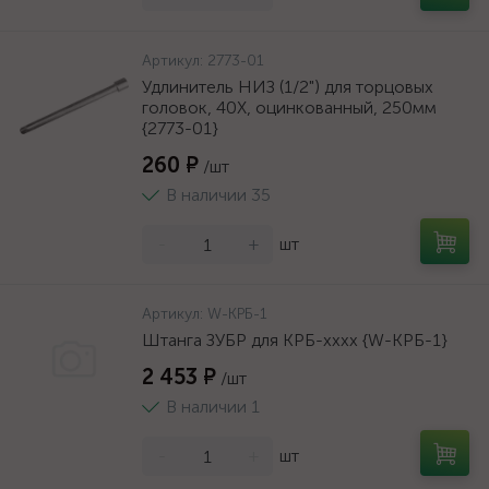
Артикул:
2773-01
Удлинитель НИЗ (1/2") для торцовых
головок, 40Х, оцинкованный, 250мм
{2773-01}
260 ₽
/шт
В наличии 35
-
+
шт
Артикул:
W-КРБ-1
Штанга ЗУБР для КРБ-хххх {W-КРБ-1}
2 453 ₽
/шт
В наличии 1
-
+
шт