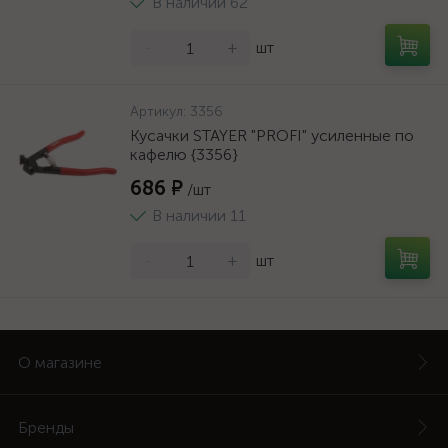
В наличии 62
-
+
шт
Артикул:
3356
Кусачки STAYER "PROFI" усиленные по
кафелю {3356}
686 ₽
/шт
В наличии 11
-
+
шт
О магазине
Бренды