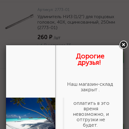
Артикул:
2773-01
Удлинитель НИЗ (1/2") для торцовых
головок, 40Х, оцинкованный, 250мм
{2773-01}
260 ₽
/шт
В наличии 35
Дорогие
-
+
шт
друзья!
Артикул:
30936-200-B
ЗУБР d 200 мм, г/п 185 кг, игольчатый
Наш магазин-склад
подшипник, резина/металл, поворотное
закрыт .
колесо c тормозом, Профессионал
(30936-200-B)
оплатить в это
время
1 836 ₽
/шт
невозможно, и
В наличии 10
отгрузки не
будет.