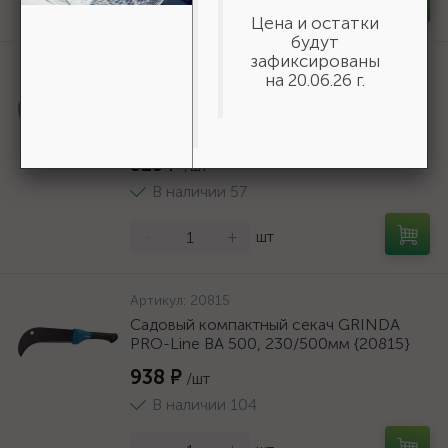
-
+
шт
Цена и остатки
будут
зафиксированы
Артикул:
310247-20-05
на 20.06.26 г.
Перфорированная вентиляционная
лента прямая ПВЛ, 20х0.5мм, 25м, ЗУБР
{310247-20-05}
525 ₽
/шт
В наличии 57
-
+
шт
Артикул:
20815
Садовый компактный секач GRINDA
PRO-Line BA 500, 230/500мм {20815}
938 ₽
/шт
В наличии 104