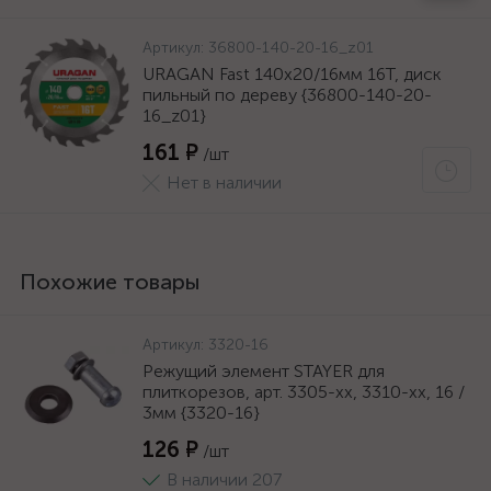
Артикул:
36800-140-20-16_z01
URAGAN Fast 140x20/16мм 16Т, диск
пильный по дереву {36800-140-20-
16_z01}
161 ₽
/шт
Нет в наличии
Похожие товары
Артикул:
3320-16
Режущий элемент STAYER для
плиткорезов, арт. 3305-хх, 3310-хх, 16 /
3мм {3320-16}
126 ₽
/шт
В наличии 207