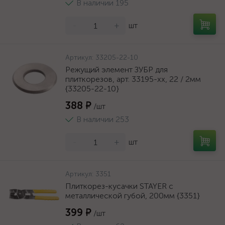
В наличии 195
-
+
шт
Артикул:
33205-22-10
Режущий элемент ЗУБР для
плиткорезов, арт. 33195-хх, 22 / 2мм
{33205-22-10}
388 ₽
/шт
В наличии 253
-
+
шт
Артикул:
3351
Плиткорез-кусачки STAYER с
металлической губой, 200мм {3351}
399 ₽
/шт