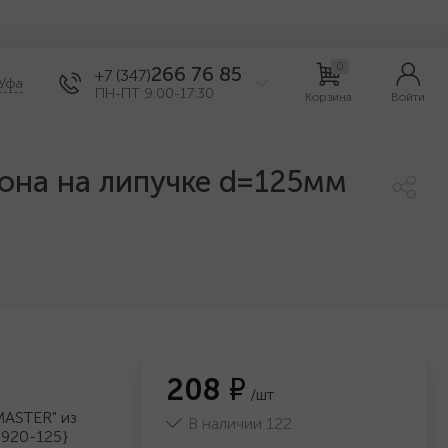
0
266 76 85
+7 (347)
Уфа
ПН-ПТ 9:00-17:30
Корзина
Войти
она на липучке d=125мм
208 ₽
/шт
MASTER" из
В наличии 122
5920-125}