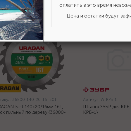
оплатить в это время невозм
Цена и остатки будут зафи
тикул:
36800-140-20-16_z01
Артикул:
W-КРБ-1
AGAN Fast 140x20/16мм 16Т,
Штанга ЗУБР для КРБ-
ск пильный по дереву {36800-
КРБ-1}
0-20-16_z01}