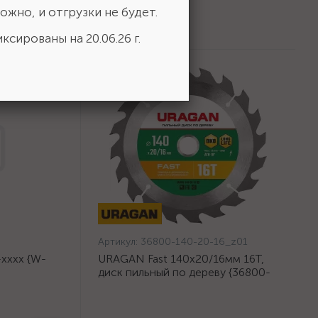
ожно, и отгрузки не будет.
ксированы на 20.06.26 г.
Артикул:
36800-140-20-16_z01
хххх {W-
URAGAN Fast 140x20/16мм 16Т,
диск пильный по дереву {36800-
140-20-16_z01}