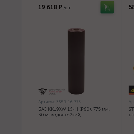
19 618 ₽
5
/шт
Артикул:
3550-16-775
Ар
БАЗ KK19XW 16-H (Р80), 775 мм,
ST
30 м, водостойкий,
дл
шлифовальный рулон на тканевой
ан
основе (3550-16-775)
се