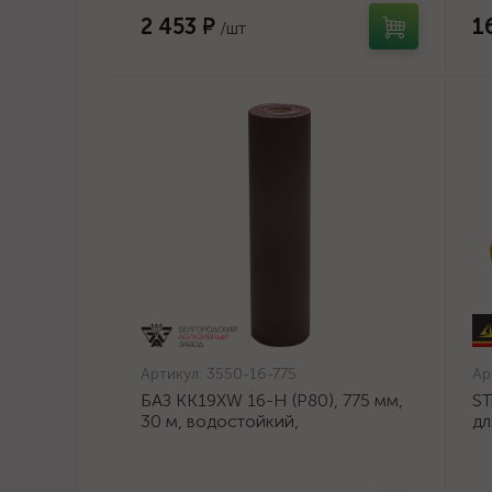
2 453 ₽
1
/шт
Артикул:
3550-16-775
Ар
БАЗ KK19XW 16-H (Р80), 775 мм,
ST
30 м, водостойкий,
дл
шлифовальный рулон на тканевой
ан
основе (3550-16-775)
се