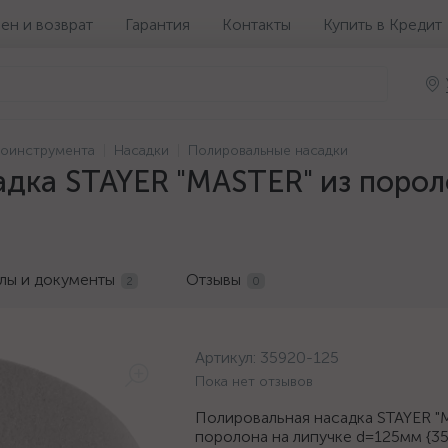
ен и возврат
Гарантия
Контакты
Купить в Кредит
роинструмента
Насадки
Полировальные насадки
дка STAYER "MASTER" из порол
лы и документы
Отзывы
2
0
Артикул:
35920-125
Пока нет отзывов
Полировальная насадка STAYER "
поролона на липучке d=125мм {3