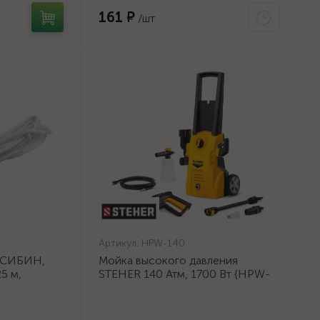
161 ₽
/шт
Артикул:
HPW-140
 СИБИН,
Мойка высокого давления
5 м,
STEHER 140 Атм, 1700 Вт {HPW-
}
140}