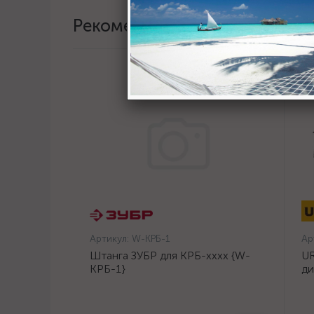
Рекомендации
Артикул:
W-КРБ-1
Ар
Штанга ЗУБР для КРБ-хххх {W-
UR
КРБ-1}
ди
14