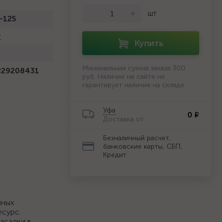
-
+
шт
-125
r
Купить
Минимальная сумма заказа 300
229208431
руб. Наличие на сайте не
гарантирует наличие на складе.
Уфа
0 ₽
Доставка от
Безналичный расчет,
банковские карты, СБП,
Кредит
чных
есурс.
асадки в