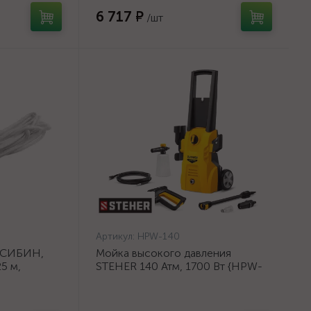
6 717 ₽
/шт
Артикул:
HPW-140
 СИБИН,
Мойка высокого давления
5 м,
STEHER 140 Атм, 1700 Вт {HPW-
}
140}