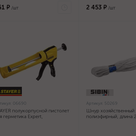
61 ₽
2 453 ₽
/шт
/шт
тикул:
06690
Артикул:
50269
AYER полукорпусной пистолет
Шнур хозяйственный
я герметика Expert,
полиэфирный, длина 2
тикапельная система, 310 мл,
диаметр - 9мм {50269
рия Professional