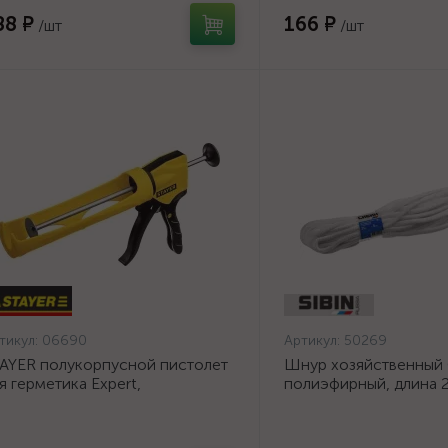
88 ₽
166 ₽
/шт
/шт
тикул:
06690
Артикул:
50269
AYER полукорпусной пистолет
Шнур хозяйственный
я герметика Expert,
полиэфирный, длина 2
тикапельная система, 310 мл,
диаметр - 9мм {50269
рия Professional