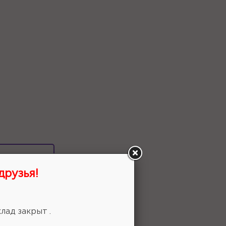
 выбор!
друзья!
лад закрыт .