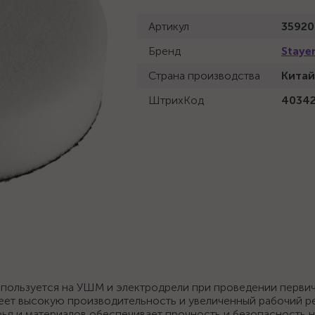
Артикул
35920
Бренд
Staye
Страна производства
Китай
ШтрихКод
4034
спользуется на УШМ и электродрели при проведении перви
еет высокую производительность и увеличенный рабочий р
ья и материалов обеспечивает прочность и безопасность н