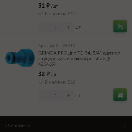
31 ₽
/шт
В наличии 610
-
+
шт
Артикул:
8-426416
GRINDA PROLine TE-34, 3/4", адаптер
штуцерный с внешней резьбой {8-
426416}
32 ₽
/шт
В наличии 518
-
+
шт
О магазине