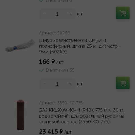
В наличии 6
-
+
шт
Артикул:
50269
Шнур хозяйственный СИБИН,
полиэфирный, длина 25 м, диаметр -
9мм {50269}
166 ₽
/шт
В наличии 35
-
+
шт
Артикул:
3550-40-775
БАЗ KK19XW 40-H (Р40), 775 мм, 30 м,
водостойкий, шлифовальный рулон на
тканевой основе (3550-40-775)
23 415 ₽
/шт