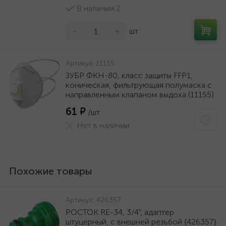
В наличии 2
-
+
шт
Артикул:
11155
ЗУБР ФКН-80, класс защиты FFP1,
коническая, фильтрующая полумаска с
направленным клапаном выдоха (11155)
61 ₽
/шт
Нет в наличии
Похожие товары
Артикул:
426357
РОСТОК RE-34, 3/4", адаптер
штуцерный, с внешней резьбой {426357}