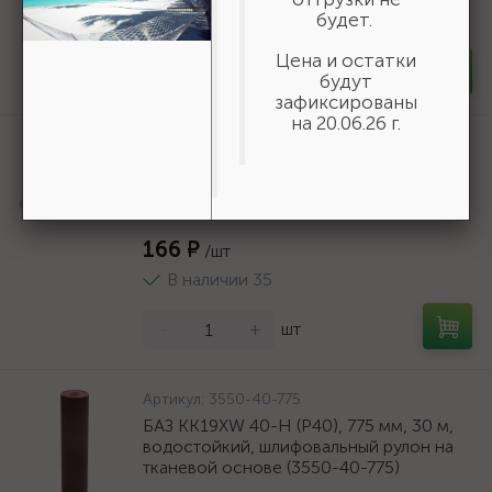
будет.
В наличии 6
Цена и остатки
-
+
шт
будут
зафиксированы
на 20.06.26 г.
Артикул:
50269
Шнур хозяйственный СИБИН,
полиэфирный, длина 25 м, диаметр -
9мм {50269}
166 ₽
/шт
В наличии 35
-
+
шт
Артикул:
3550-40-775
БАЗ KK19XW 40-H (Р40), 775 мм, 30 м,
водостойкий, шлифовальный рулон на
тканевой основе (3550-40-775)