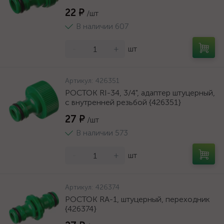
22 ₽
/шт
В наличии 607
-
+
шт
Артикул:
426351
РОСТОК RI-34, 3/4", адаптер штуцерный,
с внутренней резьбой {426351}
27 ₽
/шт
В наличии 573
-
+
шт
Артикул:
426374
РОСТОК RA-1, штуцерный, переходник
{426374}