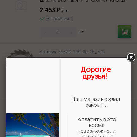
2 453 ₽
/шт
В наличии 1
-
+
шт
Артикул:
36800-140-20-16_z01
URAGAN Fast 140x20/16мм 16Т, диск
пильный по дереву {36800-140-20-
Дорогие
16_z01}
друзья!
161 ₽
/шт
Нет в наличии
Наш магазин-склад
закрыт .
Артикул:
3550-16-775
БАЗ KK19XW 16-H (Р80), 775 мм, 30 м,
оплатить в это
водостойкий, шлифовальный рулон на
время
тканевой основе (3550-16-775)
невозможно, и
19 618 ₽
/шт
отгрузки не