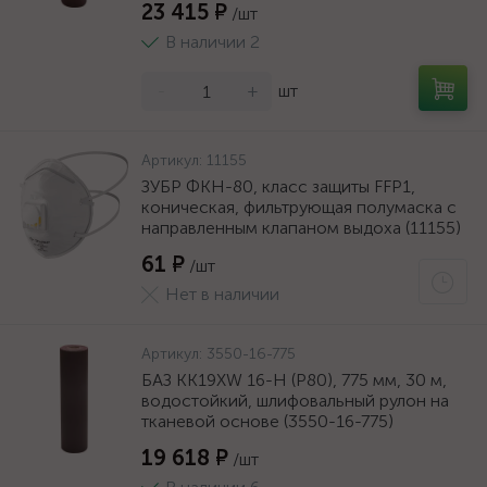
23 415 ₽
/шт
В наличии 2
-
+
шт
Артикул:
11155
ЗУБР ФКН-80, класс защиты FFP1,
коническая, фильтрующая полумаска с
направленным клапаном выдоха (11155)
61 ₽
/шт
Нет в наличии
Артикул:
3550-16-775
БАЗ KK19XW 16-H (Р80), 775 мм, 30 м,
водостойкий, шлифовальный рулон на
тканевой основе (3550-16-775)
19 618 ₽
/шт