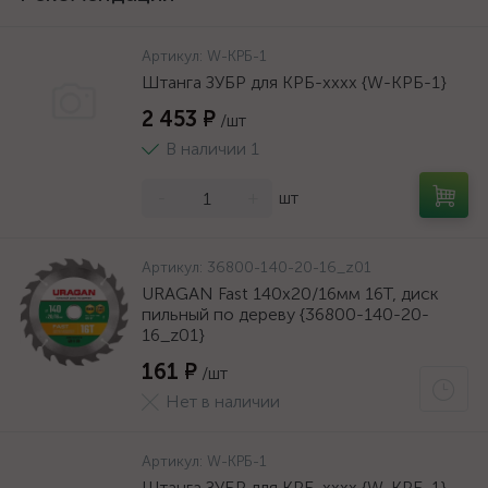
Артикул:
W-КРБ-1
Штанга ЗУБР для КРБ-хххх {W-КРБ-1}
2 453 ₽
/шт
В наличии 1
-
+
шт
Артикул:
36800-140-20-16_z01
URAGAN Fast 140x20/16мм 16Т, диск
пильный по дереву {36800-140-20-
16_z01}
161 ₽
/шт
Нет в наличии
Артикул:
W-КРБ-1
Штанга ЗУБР для КРБ-хххх {W-КРБ-1}