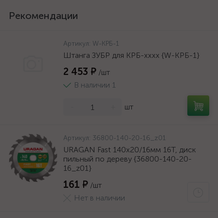
Рекомендации
Артикул:
W-КРБ-1
Штанга ЗУБР для КРБ-хххх {W-КРБ-1}
2 453 ₽
/шт
В наличии 1
-
+
шт
Артикул:
36800-140-20-16_z01
URAGAN Fast 140x20/16мм 16Т, диск
пильный по дереву {36800-140-20-
16_z01}
161 ₽
/шт
Нет в наличии