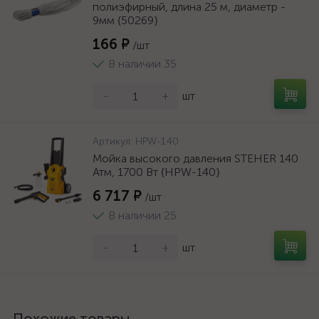
полиэфирный, длина 25 м, диаметр -
9мм {50269}
166 ₽
/шт
В наличии 35
-
+
шт
Артикул:
HPW-140
Мойка высокого давления STEHER 140
Атм, 1700 Вт {HPW-140}
6 717 ₽
/шт
В наличии 25
-
+
шт
Похожие товары