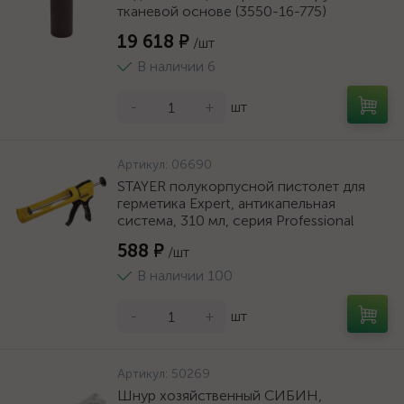
тканевой основе (3550-16-775)
19 618 ₽
/шт
В наличии 6
-
+
шт
Артикул:
06690
STAYER полукорпусной пистолет для
герметика Expert, антикапельная
система, 310 мл, серия Professional
588 ₽
/шт
В наличии 100
-
+
шт
Артикул:
50269
Шнур хозяйственный СИБИН,