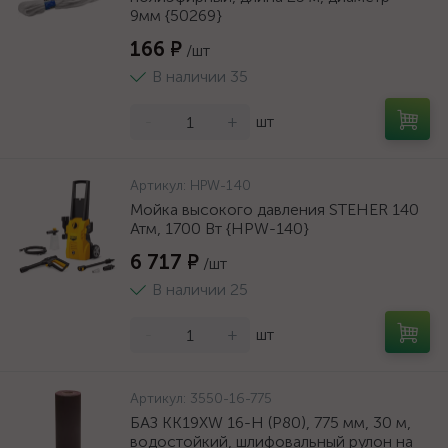
9мм {50269}
166 ₽
/шт
В наличии 35
-
+
шт
Артикул:
HPW-140
Мойка высокого давления STEHER 140
Атм, 1700 Вт {HPW-140}
6 717 ₽
/шт
В наличии 25
-
+
шт
Артикул:
3550-16-775
БАЗ KK19XW 16-H (Р80), 775 мм, 30 м,
водостойкий, шлифовальный рулон на