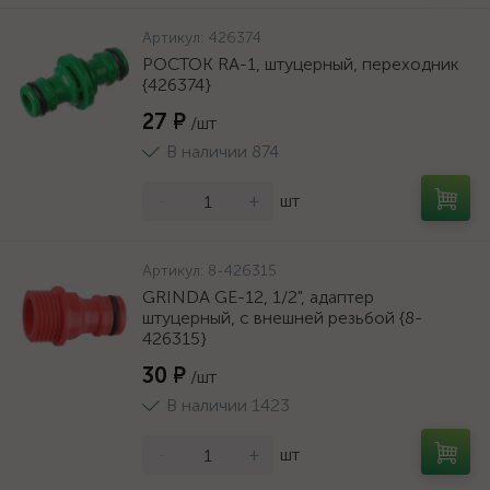
Артикул:
426374
РОСТОК RA-1, штуцерный, переходник
{426374}
27 ₽
/шт
В наличии 874
-
+
шт
Артикул:
8-426315
GRINDA GE-12, 1/2", адаптер
штуцерный, с внешней резьбой {8-
426315}
30 ₽
/шт
В наличии 1423
-
+
шт