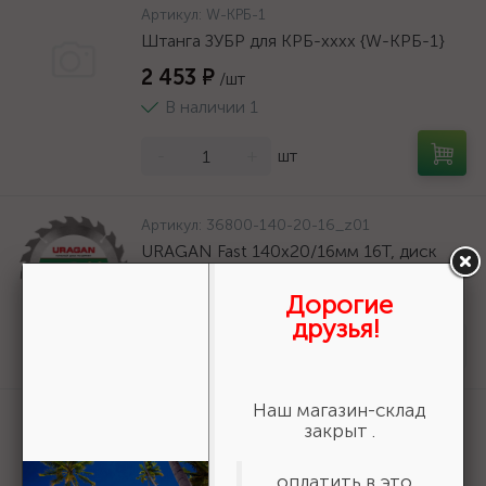
Артикул:
W-КРБ-1
Штанга ЗУБР для КРБ-хххх {W-КРБ-1}
2 453 ₽
/шт
В наличии 1
-
+
шт
Артикул:
36800-140-20-16_z01
URAGAN Fast 140x20/16мм 16Т, диск
пильный по дереву {36800-140-20-
16_z01}
Дорогие
друзья!
161 ₽
/шт
Нет в наличии
Наш магазин-склад
Артикул:
3550-16-775
закрыт .
БАЗ KK19XW 16-H (Р80), 775 мм, 30 м,
водостойкий, шлифовальный рулон на
оплатить в это
тканевой основе (3550-16-775)