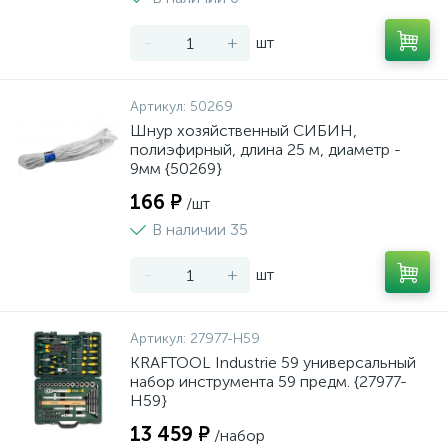
-
+
шт
Артикул:
50269
Шнур хозяйственный СИБИН,
полиэфирный, длина 25 м, диаметр -
9мм {50269}
166 ₽
/шт
В наличии 35
-
+
шт
Артикул:
27977-H59
KRAFTOOL Industrie 59 универсальный
набор инструмента 59 предм. {27977-
H59}
13 459 ₽
/набор