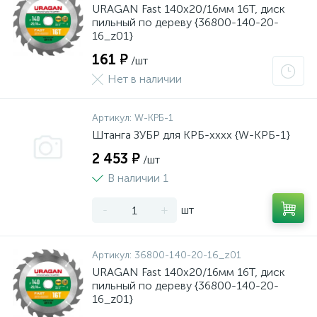
URAGAN Fast 140x20/16мм 16Т, диск
пильный по дереву {36800-140-20-
16_z01}
161 ₽
/шт
Нет в наличии
Артикул:
W-КРБ-1
Штанга ЗУБР для КРБ-хххх {W-КРБ-1}
2 453 ₽
/шт
В наличии 1
-
+
шт
Артикул:
36800-140-20-16_z01
URAGAN Fast 140x20/16мм 16Т, диск
пильный по дереву {36800-140-20-
16_z01}