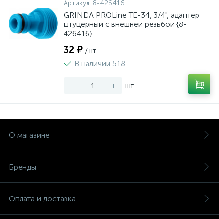
Артикул:
8-426416
GRINDA PROLine TE-34, 3/4", адаптер
штуцерный с внешней резьбой {8-
426416}
32 ₽
/шт
В наличии 518
-
+
шт
О магазине
Бренды
Оплата и доставка