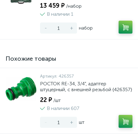
13 459 ₽
/набор
В наличии 1
-
+
набор
Похожие товары
Артикул:
426357
РОСТОК RE-34, 3/4", адаптер
штуцерный, с внешней резьбой {426357}
22 ₽
/шт
В наличии 607
-
+
шт