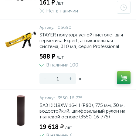
161 ₽
/шт
Нет в наличии
Артикул:
06690
STAYER полукорпусной пистолет для
герметика Expert, антикапельная
система, 310 мл, серия Professional
588 ₽
/шт
В наличии 100
-
+
шт
Артикул:
3550-16-775
БАЗ KK19XW 16-H (Р80), 775 мм, 30 м,
водостойкий, шлифовальный рулон на
тканевой основе (3550-16-775)
19 618 ₽
/шт
В наличии 6