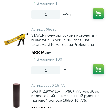
В наличии 1
-
+
набор
Артикул:
06690
STAYER полукорпусной пистолет для
герметика Expert, антикапельная
система, 310 мл, серия Professional
588 ₽
/шт
В наличии 100
-
+
шт
Артикул:
3550-16-775
БАЗ KK19XW 16-H (Р80), 775 мм, 30 м,
водостойкий, шлифовальный рулон на
тканевой основе (3550-16-775)