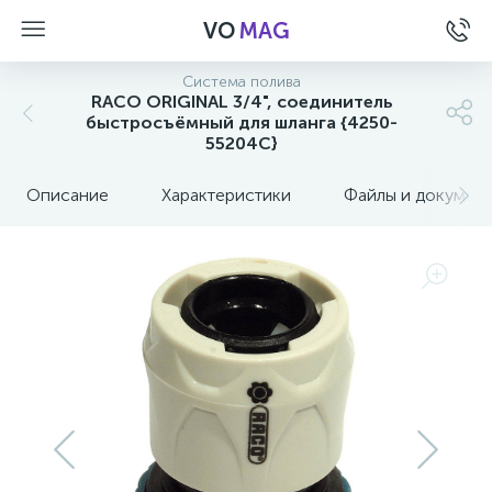
VO
MAG
Система полива
RACO ORIGINAL 3/4", соединитель
быстросъёмный для шланга {4250-
55204C}
Описание
Характеристики
Файлы и докумен
а