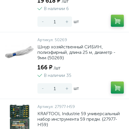
19 618 ₽
/шт
В наличии 6
-
+
шт
Артикул:
50269
Шнур хозяйственный СИБИН,
полиэфирный, длина 25 м, диаметр -
9мм {50269}
166 ₽
/шт
В наличии 35
-
+
шт
Артикул:
27977-H59
KRAFTOOL Industrie 59 универсальный
набор инструмента 59 предм. {27977-
H59}