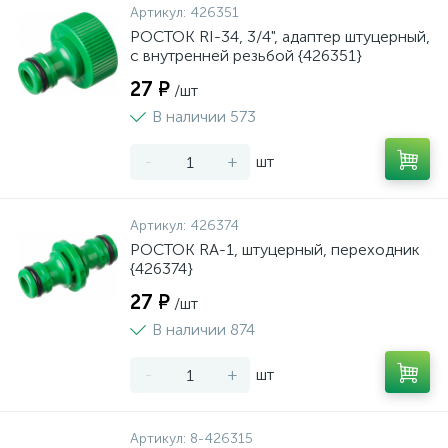
Артикул:
426351
РОСТОК RI-34, 3/4", адаптер штуцерный,
с внутренней резьбой {426351}
27 ₽
/шт
В наличии 573
-
+
шт
Артикул:
426374
РОСТОК RA-1, штуцерный, переходник
{426374}
27 ₽
/шт
В наличии 874
-
+
шт
Артикул:
8-426315