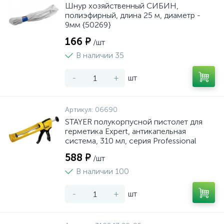
Шнур хозяйственный СИБИН,
полиэфирный, длина 25 м, диаметр -
9мм {50269}
166 ₽
/шт
В наличии 35
-
+
шт
Артикул:
06690
STAYER полукорпусной пистолет для
герметика Expert, антикапельная
система, 310 мл, серия Professional
588 ₽
/шт
В наличии 100
-
+
шт