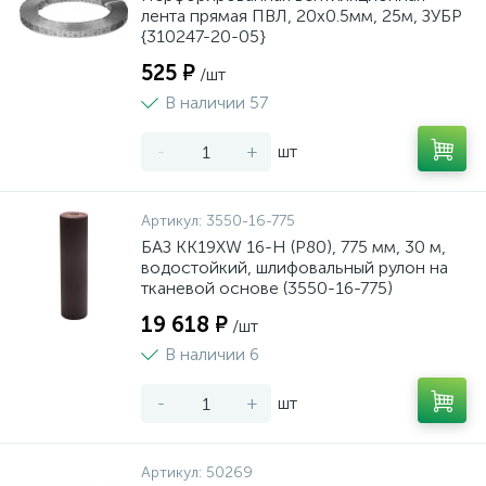
лента прямая ПВЛ, 20х0.5мм, 25м, ЗУБР
{310247-20-05}
525 ₽
/шт
В наличии 57
-
+
шт
Артикул:
3550-16-775
БАЗ KK19XW 16-H (Р80), 775 мм, 30 м,
водостойкий, шлифовальный рулон на
тканевой основе (3550-16-775)
19 618 ₽
/шт
В наличии 6
-
+
шт
Артикул:
50269