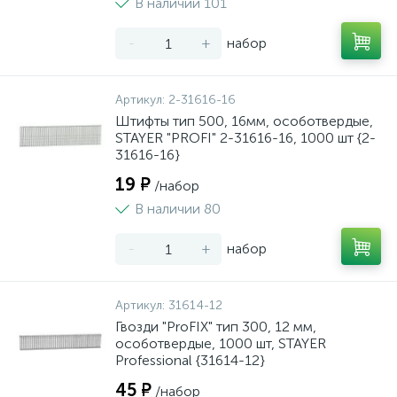
В наличии 101
-
+
набор
Артикул:
2-31616-16
Штифты тип 500, 16мм, особотвердые,
STAYER "PROFI" 2-31616-16, 1000 шт {2-
31616-16}
19 ₽
/набор
В наличии 80
-
+
набор
Артикул:
31614-12
Гвозди "ProFIX" тип 300, 12 мм,
особотвердые, 1000 шт, STAYER
Professional {31614-12}
45 ₽
/набор