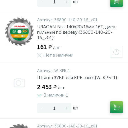
-
+
шт
Артикул:
36800-140-20-16_z01
URAGAN Fast 140x20/16мм 16Т, диск
пильный по дереву {36800-140-20-
16_z01}
161 ₽
/шт
Нет в наличии
Артикул:
W-КРБ-1
Штанга ЗУБР для КРБ-хххх {W-КРБ-1}
2 453 ₽
/шт
В наличии 1
-
+
шт
Артикул:
36800-140-20-16_z01