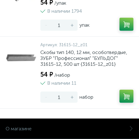
54 ₽
/упак
В наличии 1794
-
+
упак
Артикул:
31615-12_z01
Скобы тип 140, 12 мм, особотвердые,
ЗУБР "Профессионал" "БУЛЬДОГ"
31615-12, 500 шт {31615-12_z01}
54 ₽
/набор
В наличии 11
-
+
набор
О магазине