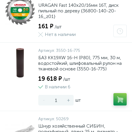
URAGAN Fast 140x20/16мм 16Т, диск
пильный по дереву {36800-140-20-
16_z01}
161 ₽
/шт
Нет в наличии
Артикул:
3550-16-775
БАЗ KK19XW 16-H (Р80), 775 мм, 30 м,
водостойкий, шлифовальный рулон на
тканевой основе (3550-16-775)
19 618 ₽
/шт
В наличии 6
-
+
шт
Артикул:
50269
Шнур хозяйственный СИБИН,
полиэфирный, длина 25 м, диаметр -