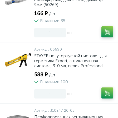
9мм {50269}
166 ₽
/шт
В наличии 35
-
+
шт
Артикул:
06690
STAYER полукорпусной пистолет для
герметика Expert, антикапельная
система, 310 мл, серия Professional
588 ₽
/шт
В наличии 100
-
+
шт
Артикул:
310247-20-05
Перфорированная вентиляционная