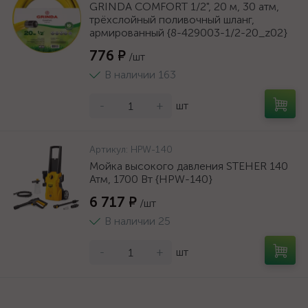
GRINDA COMFORT 1/2", 20 м, 30 атм,
трёхслойный поливочный шланг,
армированный {8-429003-1/2-20_z02}
776 ₽
/шт
В наличии 163
-
+
шт
Артикул:
HPW-140
Мойка высокого давления STEHER 140
Атм, 1700 Вт {HPW-140}
6 717 ₽
/шт
В наличии 25
-
+
шт