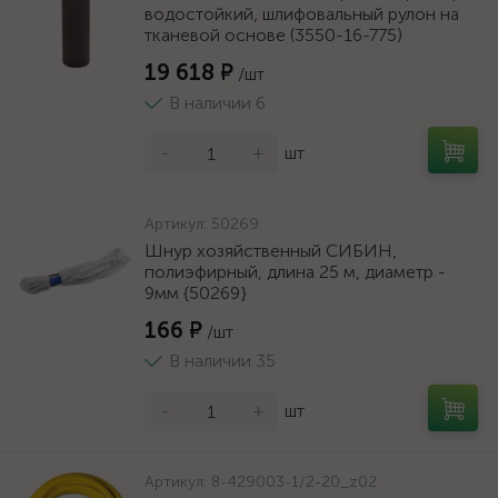
водостойкий, шлифовальный рулон на
тканевой основе (3550-16-775)
19 618 ₽
/шт
В наличии 6
-
+
шт
Артикул:
50269
Шнур хозяйственный СИБИН,
полиэфирный, длина 25 м, диаметр -
9мм {50269}
166 ₽
/шт
В наличии 35
-
+
шт
Артикул:
8-429003-1/2-20_z02