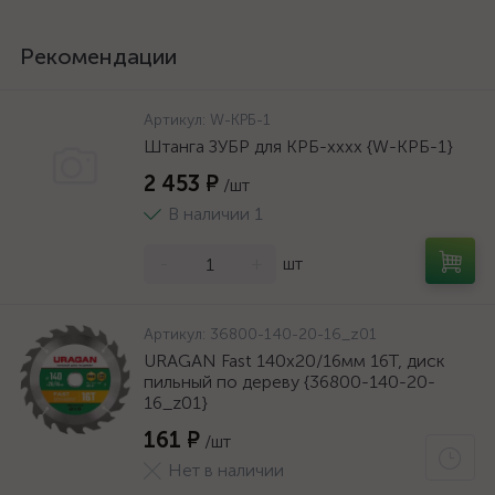
Рекомендации
Артикул:
W-КРБ-1
Штанга ЗУБР для КРБ-хххх {W-КРБ-1}
2 453 ₽
/шт
В наличии 1
-
+
шт
Артикул:
36800-140-20-16_z01
URAGAN Fast 140x20/16мм 16Т, диск
пильный по дереву {36800-140-20-
16_z01}
161 ₽
/шт
Нет в наличии