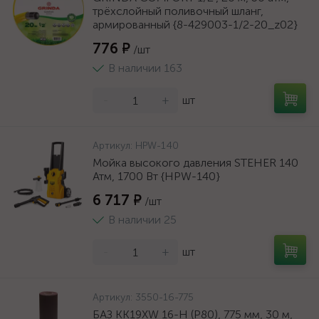
трёхслойный поливочный шланг,
армированный {8-429003-1/2-20_z02}
776 ₽
/шт
В наличии 163
-
+
шт
Артикул:
HPW-140
Мойка высокого давления STEHER 140
Атм, 1700 Вт {HPW-140}
6 717 ₽
/шт
В наличии 25
-
+
шт
Артикул:
3550-16-775
БАЗ KK19XW 16-H (Р80), 775 мм, 30 м,