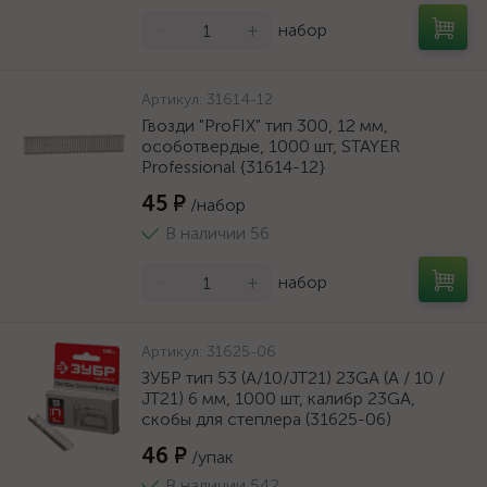
-
+
набор
Артикул:
31614-12
Гвозди "ProFIX" тип 300, 12 мм,
особотвердые, 1000 шт, STAYER
Professional {31614-12}
45 ₽
/набор
В наличии 56
-
+
набор
Артикул:
31625-06
ЗУБР тип 53 (A/10/JT21) 23GA (A / 10 /
JT21) 6 мм, 1000 шт, калибр 23GA,
скобы для степлера (31625-06)
46 ₽
/упак
В наличии 542