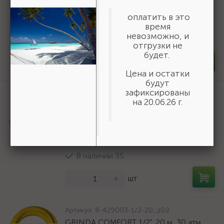
тканевой основе (3550-16-775)
оплатить в это
19 618 ₽
время
/шт
невозможно, и
В наличии 6
отгрузки не
будет.
-
+
шт
Цена и остатки
будут
зафиксированы
Артикул:
50269
на 20.06.26 г.
Шнур хозяйственный СИБИН,
полиэфирный, длина 25 м, диаметр -
9мм {50269}
166 ₽
/шт
В наличии 35
-
+
шт
Артикул:
8-429003-1/2-20_z02
GRINDA COMFORT 1/2", 20 м, 30 атм,