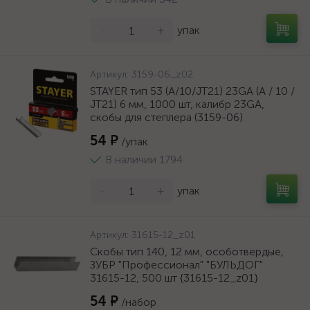
-
+
упак
Артикул:
3159-06_z02
STAYER тип 53 (A/10/JT21) 23GA (A / 10 /
JT21) 6 мм, 1000 шт, калибр 23GA,
скобы для степлера (3159-06)
54 ₽
/упак
В наличии 1794
-
+
упак
Артикул:
31615-12_z01
Скобы тип 140, 12 мм, особотвердые,
ЗУБР "Профессионал" "БУЛЬДОГ"
31615-12, 500 шт {31615-12_z01}
54 ₽
/набор