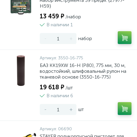
набор инструмента 59 предм. {27977-
H59}
13 459 ₽
/набор
В наличии 1
-
+
набор
Артикул:
3550-16-775
БАЗ KK19XW 16-H (Р80), 775 мм, 30 м,
водостойкий, шлифовальный рулон на
тканевой основе (3550-16-775)
19 618 ₽
/шт
В наличии 6
-
+
шт
Артикул:
06690
STAYER полукорпусной пистолет для