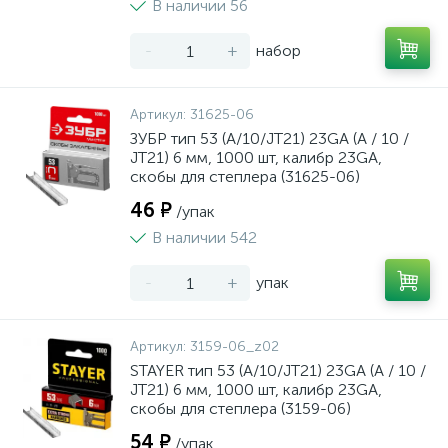
В наличии 56
-
+
набор
Артикул:
31625-06
ЗУБР тип 53 (A/10/JT21) 23GA (A / 10 /
JT21) 6 мм, 1000 шт, калибр 23GA,
скобы для степлера (31625-06)
46 ₽
/упак
В наличии 542
-
+
упак
Артикул:
3159-06_z02
STAYER тип 53 (A/10/JT21) 23GA (A / 10 /
JT21) 6 мм, 1000 шт, калибр 23GA,
скобы для степлера (3159-06)
54 ₽
/упак