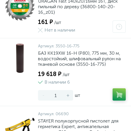
URAGAN Fast 140x20/16мм 16Т, диск
пильный по дереву {36800-140-20-
16_z01}
161 ₽
/шт
Нет в наличии
Артикул:
3550-16-775
БАЗ KK19XW 16-H (Р80), 775 мм, 30 м,
водостойкий, шлифовальный рулон на
тканевой основе (3550-16-775)
19 618 ₽
/шт
В наличии 6
-
+
шт
Артикул:
06690
STAYER полукорпусной пистолет для
герметика Expert, антикапельная