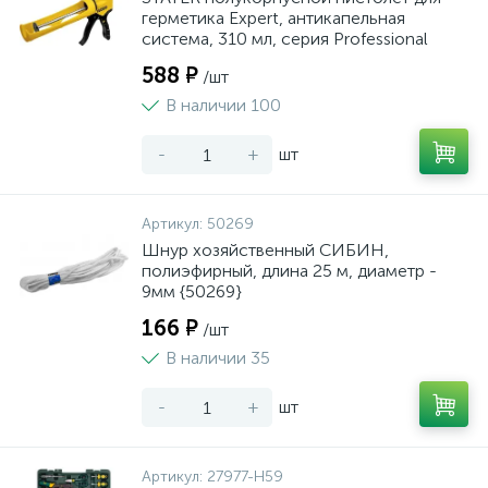
герметика Expert, антикапельная
система, 310 мл, серия Professional
588 ₽
/шт
В наличии 100
-
+
шт
Артикул:
50269
Шнур хозяйственный СИБИН,
полиэфирный, длина 25 м, диаметр -
9мм {50269}
166 ₽
/шт
В наличии 35
-
+
шт
Артикул:
27977-H59