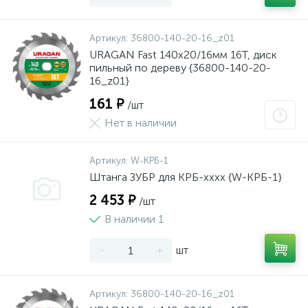
Артикул:
36800-140-20-16_z01
URAGAN Fast 140x20/16мм 16Т, диск
пильный по дереву {36800-140-20-
16_z01}
161 ₽
/шт
Нет в наличии
Артикул:
W-КРБ-1
Штанга ЗУБР для КРБ-хххх {W-КРБ-1}
2 453 ₽
/шт
В наличии 1
-
+
шт
Артикул:
36800-140-20-16_z01