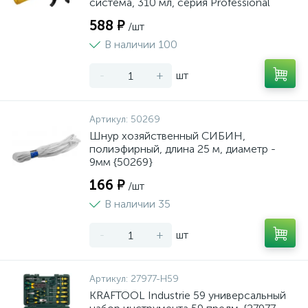
система, 310 мл, серия Professional
588 ₽
/шт
В наличии 100
-
+
шт
Артикул:
50269
Шнур хозяйственный СИБИН,
полиэфирный, длина 25 м, диаметр -
9мм {50269}
166 ₽
/шт
В наличии 35
-
+
шт
Артикул:
27977-H59
KRAFTOOL Industrie 59 универсальный