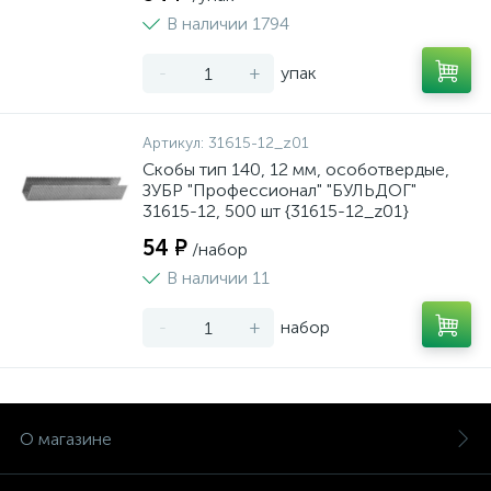
В наличии 1794
-
+
упак
Артикул:
31615-12_z01
Скобы тип 140, 12 мм, особотвердые,
ЗУБР "Профессионал" "БУЛЬДОГ"
31615-12, 500 шт {31615-12_z01}
54 ₽
/набор
В наличии 11
-
+
набор
О магазине