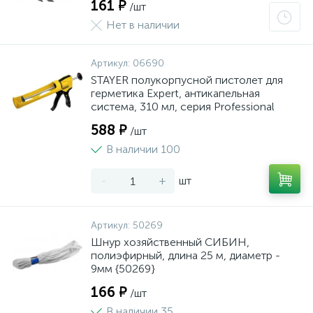
161 ₽
/шт
Нет в наличии
Артикул:
06690
STAYER полукорпусной пистолет для
герметика Expert, антикапельная
система, 310 мл, серия Professional
588 ₽
/шт
В наличии 100
-
+
шт
Артикул:
50269
Шнур хозяйственный СИБИН,
полиэфирный, длина 25 м, диаметр -
9мм {50269}
166 ₽
/шт
В наличии 35