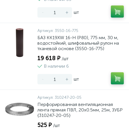
-
+
шт
Артикул:
3550-16-775
БАЗ KK19XW 16-H (Р80), 775 мм, 30 м,
водостойкий, шлифовальный рулон на
тканевой основе (3550-16-775)
19 618 ₽
/шт
В наличии 6
-
+
шт
Артикул:
310247-20-05
Перфорированная вентиляционная
лента прямая ПВЛ, 20х0.5мм, 25м, ЗУБР
{310247-20-05}
525 ₽
/шт