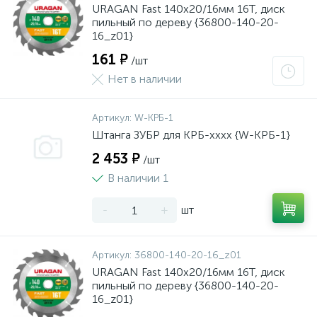
URAGAN Fast 140x20/16мм 16Т, диск
пильный по дереву {36800-140-20-
16_z01}
161 ₽
/шт
Нет в наличии
Артикул:
W-КРБ-1
Штанга ЗУБР для КРБ-хххх {W-КРБ-1}
2 453 ₽
/шт
В наличии 1
-
+
шт
Артикул:
36800-140-20-16_z01
URAGAN Fast 140x20/16мм 16Т, диск
пильный по дереву {36800-140-20-
16_z01}