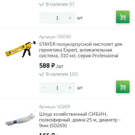
В наличии 57
-
+
шт
Артикул:
06690
STAYER полукорпусной пистолет для
герметика Expert, антикапельная
система, 310 мл, серия Professional
588 ₽
/шт
В наличии 100
-
+
шт
Артикул:
50269
Шнур хозяйственный СИБИН,
полиэфирный, длина 25 м, диаметр -
9мм {50269}