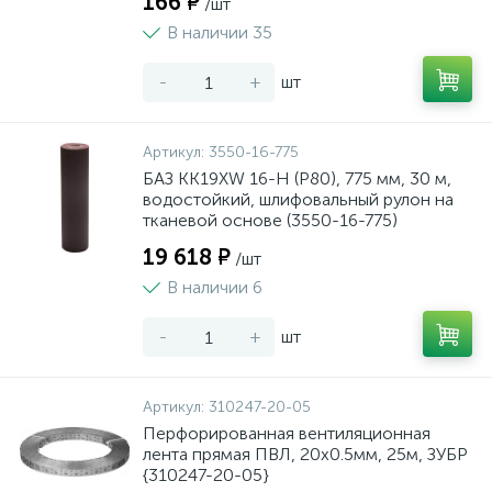
166 ₽
/шт
В наличии 35
-
+
шт
Артикул:
3550-16-775
БАЗ KK19XW 16-H (Р80), 775 мм, 30 м,
водостойкий, шлифовальный рулон на
тканевой основе (3550-16-775)
19 618 ₽
/шт
В наличии 6
-
+
шт
Артикул:
310247-20-05
Перфорированная вентиляционная
лента прямая ПВЛ, 20х0.5мм, 25м, ЗУБР
{310247-20-05}