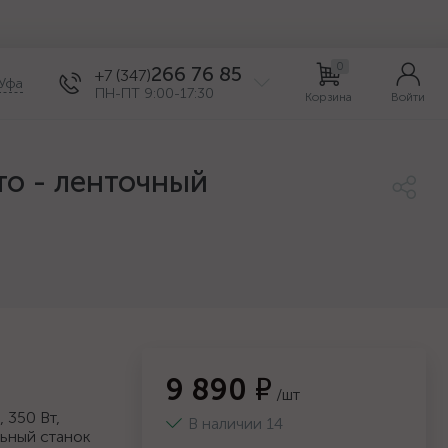
0
266 76 85
+7 (347)
Уфа
ПН-ПТ 9:00-17:30
Корзина
Войти
ато - ленточный
9 890 ₽
/шт
 350 Вт,
В наличии 14
льный станок