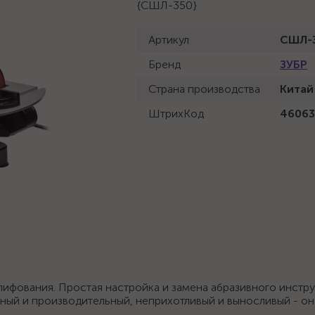
{СШЛ-350}
Артикул
СШЛ-
Бренд
ЗУБР
Страна производства
Китай
ШтрихКод
4606
лифования. Простая настройка и замена абразивного инстр
тный и производительный, неприхотливый и выносливый - он