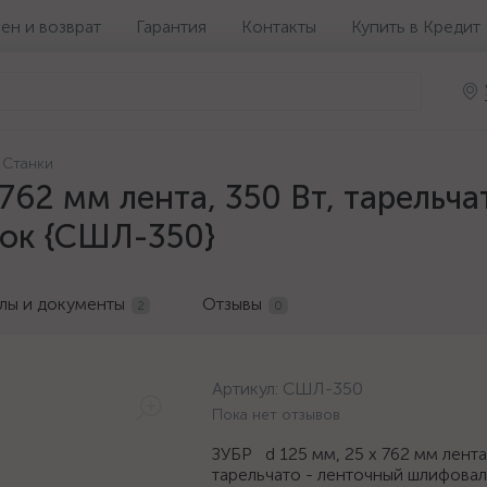
ен и возврат
Гарантия
Контакты
Купить в Кредит
Станки
 762 мм лента, 350 Вт, тарельч
ок {СШЛ-350}
лы и документы
Отзывы
2
0
Артикул:
СШЛ-350
Пока нет отзывов
ЗУБР d 125 мм, 25 х 762 мм лента,
тарельчато - ленточный шлифова