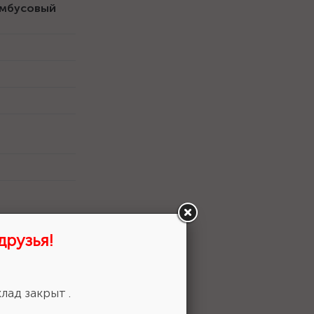
 имбусовый
друзья!
лад закрыт .