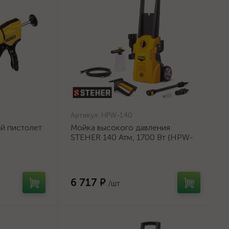
Артикул:
HPW-140
й пистолет
Мойка высокого давления
STEHER 140 Атм, 1700 Вт {HPW-
а, 310 мл,
140}
6 717 ₽
/шт