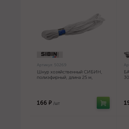
Артикул:
50269
Ар
Шнур хозяйственный СИБИН,
БА
полиэфирный, длина 25 м,
30
диаметр - 9мм {50269}
шл
ос
166 ₽
1
/шт