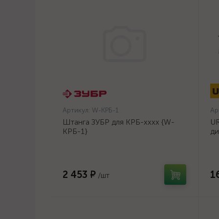
Артикул:
W-КРБ-1
Ар
Штанга ЗУБР для КРБ-хххх {W-
UR
КРБ-1}
ди
14
2 453 ₽
1
/шт