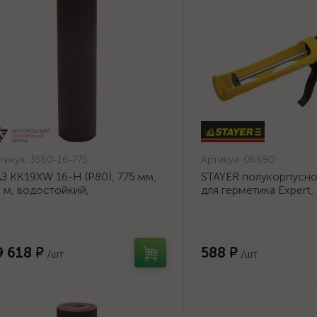
тикул:
3550-16-775
Артикул:
06690
З KK19XW 16-H (Р80), 775 мм,
STAYER полукорпусно
 м, водостойкий,
для герметика Expert,
ифовальный рулон на тканевой
антикапельная систем
нове (3550-16-775)
серия Professional
9 618 ₽
588 ₽
/шт
/шт