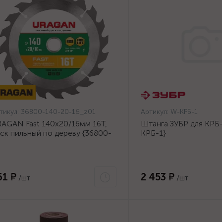
тикул:
36800-140-20-16_z01
Артикул:
W-КРБ-1
AGAN Fast 140x20/16мм 16Т,
Штанга ЗУБР для КРБ-
ск пильный по дереву {36800-
КРБ-1}
0-20-16_z01}
61 ₽
2 453 ₽
/шт
/шт