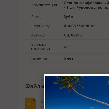
Станок шлифовальный -
Комплектация
- 1 шт. Руководство по
Бренд
Зубр
ШтрихКод
4606373468049
Артикул
СШЛ-350
Единица
шт
измерения
Гарантия
5 лет
Файлы и документы
Сертификат дилера 2023 г.
Размер: 266.5 Кб