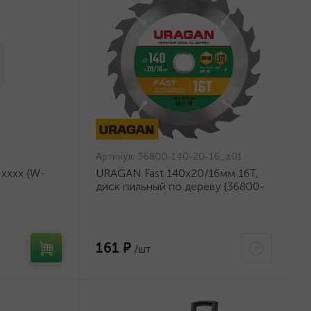
Артикул:
36800-140-20-16_z01
хххх {W-
URAGAN Fast 140x20/16мм 16Т,
диск пильный по дереву {36800-
140-20-16_z01}
161 ₽
/шт