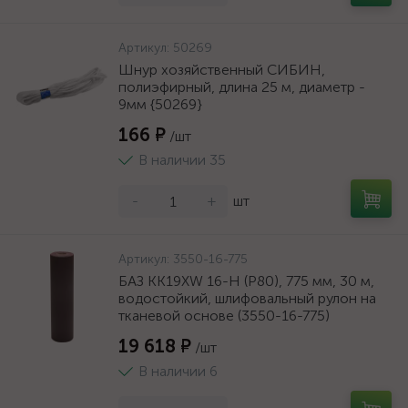
Артикул:
50269
Шнур хозяйственный СИБИН,
полиэфирный, длина 25 м, диаметр -
9мм {50269}
166 ₽
/шт
В наличии 35
-
+
шт
Артикул:
3550-16-775
БАЗ KK19XW 16-H (Р80), 775 мм, 30 м,
водостойкий, шлифовальный рулон на
тканевой основе (3550-16-775)
19 618 ₽
/шт
В наличии 6