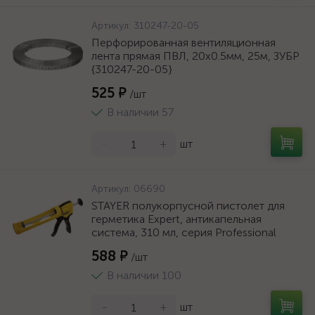
Артикул:
310247-20-05
Перфорированная вентиляционная
лента прямая ПВЛ, 20х0.5мм, 25м, ЗУБР
{310247-20-05}
525 ₽
/шт
В наличии 57
-
+
шт
Артикул:
06690
STAYER полукорпусной пистолет для
герметика Expert, антикапельная
система, 310 мл, серия Professional
588 ₽
/шт
В наличии 100
-
+
шт