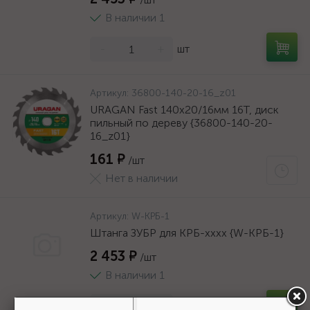
В наличии 1
-
+
шт
Артикул:
36800-140-20-16_z01
URAGAN Fast 140x20/16мм 16Т, диск
пильный по дереву {36800-140-20-
16_z01}
161 ₽
/шт
Нет в наличии
Артикул:
W-КРБ-1
Штанга ЗУБР для КРБ-хххх {W-КРБ-1}
2 453 ₽
/шт
В наличии 1
-
+
шт