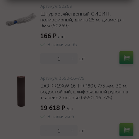
Артикул:
50269
Шнур хозяйственный СИБИН,
полиэфирный, длина 25 м, диаметр -
9мм {50269}
166 ₽
/шт
В наличии 35
-
+
шт
Артикул:
3550-16-775
БАЗ KK19XW 16-H (Р80), 775 мм, 30 м,
водостойкий, шлифовальный рулон на
тканевой основе (3550-16-775)
19 618 ₽
/шт
В наличии 6
-
+
шт