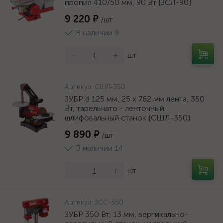
пропил 410/50 мм, 90 Вт {ЗСЛ-90}
9 220 ₽
/шт
В наличии 9
-
+
шт
Артикул:
СШЛ-350
ЗУБР d 125 мм, 25 х 762 мм лента, 350
Вт, тарельчато - ленточный
шлифовальный станок {СШЛ-350}
9 890 ₽
/шт
В наличии 14
-
+
шт
Артикул:
ЗСС-350
ЗУБР 350 Вт, 13 мм, вертикально-