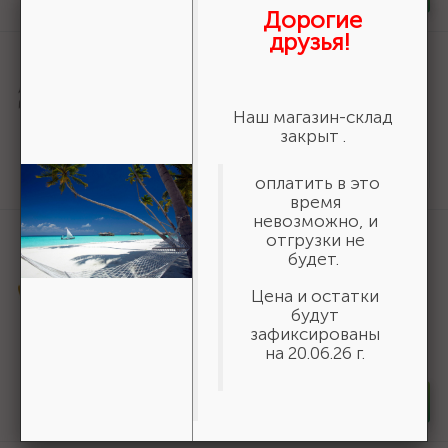
Дорогие
друзья!
Артикул:
36800-140-20-16_z01
URAGAN Fast 140x20/16мм 16Т, диск
пильный по дереву {36800-140-20-
Наш магазин-склад
16_z01}
закрыт .
161 ₽
/шт
Нет в наличии
оплатить в это
время
невозможно, и
Артикул:
06690
отгрузки не
будет.
STAYER полукорпусной пистолет для
герметика Expert, антикапельная
Цена и остатки
система, 310 мл, серия Professional
будут
588 ₽
/шт
зафиксированы
на 20.06.26 г.
В наличии 100
-
+
шт