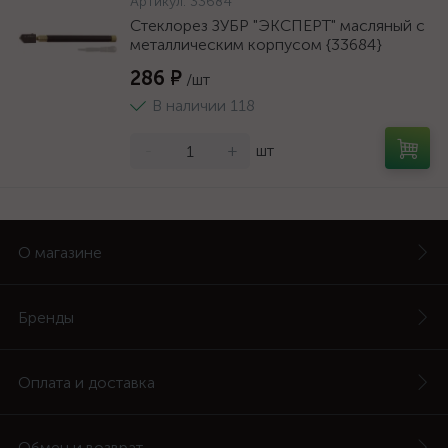
Артикул:
33684
Стеклорез ЗУБР "ЭКСПЕРТ" масляный с
металлическим корпусом {33684}
286 ₽
/шт
В наличии 118
-
+
шт
О магазине
Бренды
Оплата и доставка
Обмен и возврат