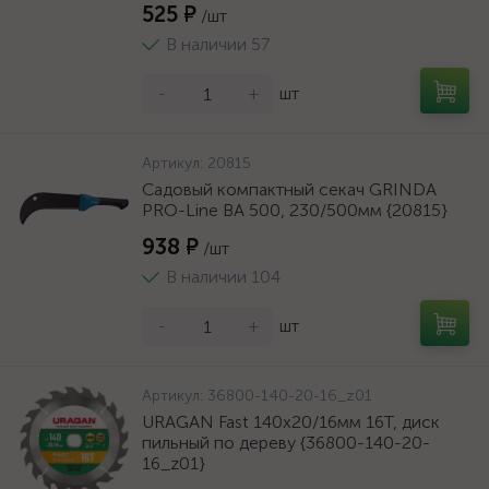
525 ₽
/шт
В наличии 57
-
+
шт
Артикул:
20815
Садовый компактный секач GRINDA
PRO-Line BA 500, 230/500мм {20815}
938 ₽
/шт
В наличии 104
-
+
шт
Артикул:
36800-140-20-16_z01
URAGAN Fast 140x20/16мм 16Т, диск
пильный по дереву {36800-140-20-
16_z01}