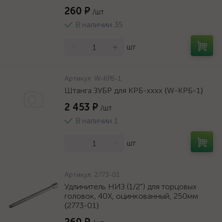
260 ₽
/шт
В наличии 35
-
+
шт
Артикул:
W-КРБ-1
Штанга ЗУБР для КРБ-хххх {W-КРБ-1}
2 453 ₽
/шт
В наличии 1
-
+
шт
Артикул:
2773-01
Удлинитель НИЗ (1/2") для торцовых
головок, 40Х, оцинкованный, 250мм
{2773-01}