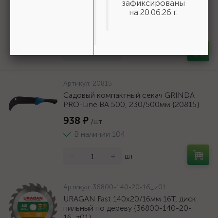
{310247-20-05}
зафиксированы
на 20.06.26 г.
525 ₽
/шт
В наличии 57
-
+
шт
Артикул:
20815
Садовый компактный секач GRINDA
PRO-Line BA 500, 230/500мм {20815}
938 ₽
/шт
В наличии 104
-
+
шт
Артикул:
36800-140-20-16_z01
URAGAN Fast 140x20/16мм 16Т, диск
пильный по дереву {36800-140-20-
16_z01}