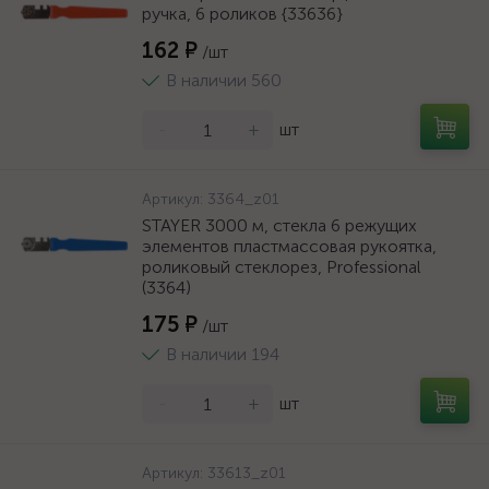
ручка, 6 роликов {33636}
162 ₽
/шт
В наличии 560
-
+
шт
Артикул:
3364_z01
STAYER 3000 м, стекла 6 режущих
элементов пластмассовая рукоятка,
роликовый стеклорез, Professional
(3364)
175 ₽
/шт
В наличии 194
-
+
шт
Артикул:
33613_z01