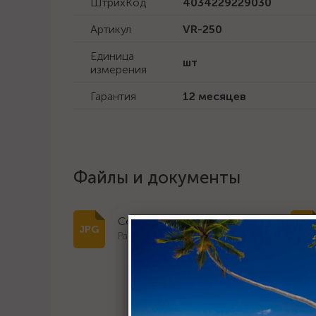
ШтрихКод
4034229229030
Артикул
VR-250
Единица
шт
измерения
Гарантия
12 месяцев
Файлы и документы
Сертификат дилера 2023
Размер: 334.5 Кб