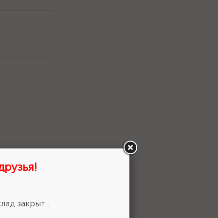
друзья!
лад закрыт .