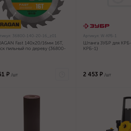
тикул:
36800-140-20-16_z01
Артикул:
W-КРБ-1
AGAN Fast 140x20/16мм 16Т,
Штанга ЗУБР для КРБ-
ск пильный по дереву {36800-
КРБ-1}
0-20-16_z01}
61 ₽
2 453 ₽
/шт
/шт