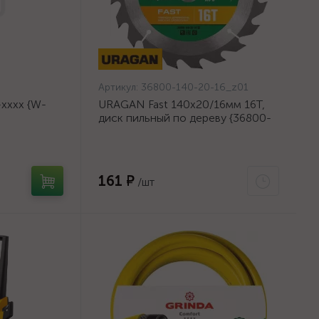
Артикул:
36800-140-20-16_z01
хххх {W-
URAGAN Fast 140x20/16мм 16Т,
диск пильный по дереву {36800-
140-20-16_z01}
161 ₽
/шт