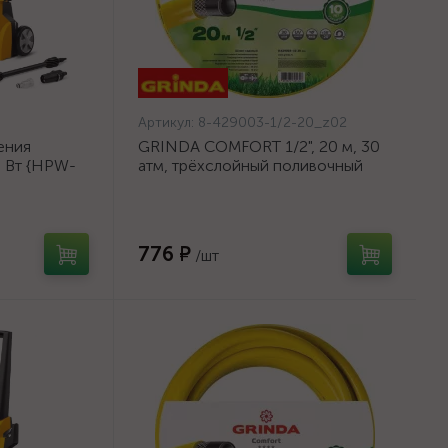
Артикул:
8-429003-1/2-20_z02
ения
GRINDA COMFORT 1/2", 20 м, 30
0 Вт {HPW-
атм, трёхслойный поливочный
шланг, армированный {8-429003-
1/2-20_z02}
776 ₽
/шт