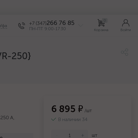
0
266 76 85
+7 (347)
Уфа
ПН-ПТ 9:00-17:30
Корзина
Войти
VR-250}
6 895 ₽
/шт
250 А,
В наличии 34
-
+
шт