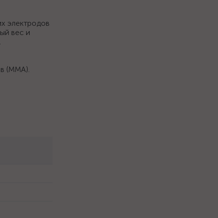
их электродов
ый вес и
.
в (ММА).