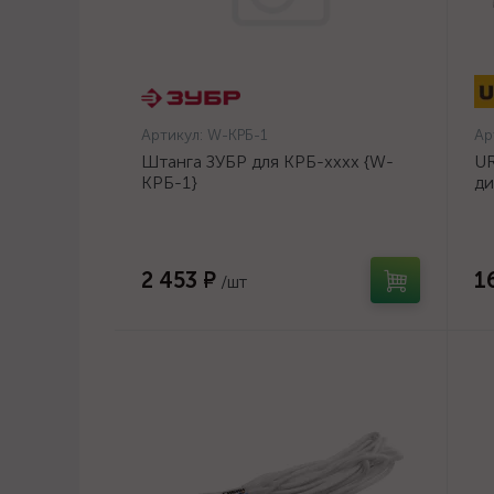
Артикул:
W-КРБ-1
Ар
Штанга ЗУБР для КРБ-хххх {W-
UR
КРБ-1}
ди
14
2 453 ₽
1
/шт