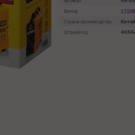
Артикул
VR-25
Бренд
STEH
Страна производства
Кита
ШтрихКод
4034