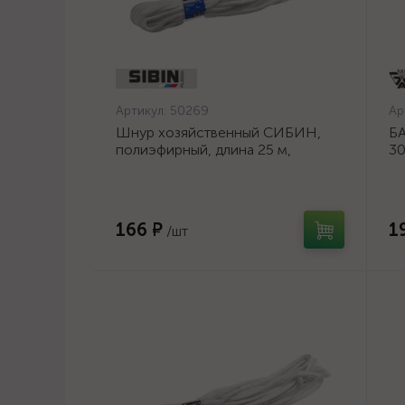
Артикул:
50269
Ар
Шнур хозяйственный СИБИН,
БА
полиэфирный, длина 25 м,
30
диаметр - 9мм {50269}
шл
ос
166 ₽
1
/шт