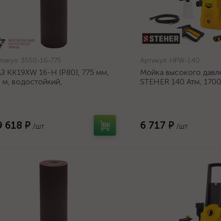
тикул:
3550-16-775
Артикул:
HPW-140
З KK19XW 16-H (Р80), 775 мм,
Мойка высокого давл
 м, водостойкий,
STEHER 140 Атм, 170
ифовальный рулон на тканевой
140}
нове (3550-16-775)
9 618 ₽
6 717 ₽
/шт
/шт