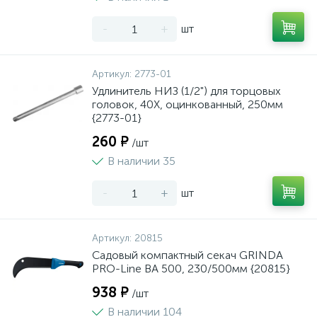
-
+
шт
Артикул:
2773-01
Удлинитель НИЗ (1/2") для торцовых
головок, 40Х, оцинкованный, 250мм
{2773-01}
260 ₽
/шт
В наличии 35
-
+
шт
Артикул:
20815
Садовый компактный секач GRINDA
PRO-Line BA 500, 230/500мм {20815}
938 ₽
/шт
В наличии 104