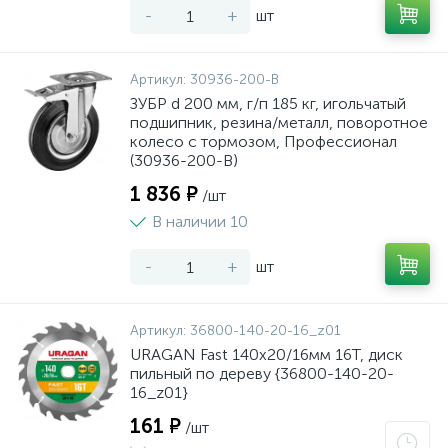
-
+
шт
Артикул:
30936-200-B
ЗУБР d 200 мм, г/п 185 кг, игольчатый
подшипник, резина/металл, поворотное
колесо c тормозом, Профессионал
(30936-200-B)
1 836 ₽
/шт
В наличии 10
-
+
шт
Артикул:
36800-140-20-16_z01
URAGAN Fast 140x20/16мм 16Т, диск
пильный по дереву {36800-140-20-
16_z01}
161 ₽
/шт