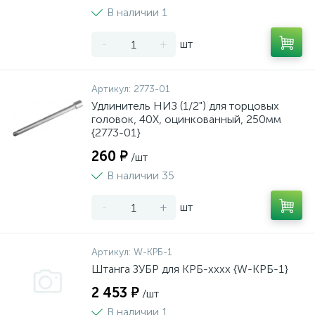
В наличии 1
-
+
шт
Артикул:
2773-01
Удлинитель НИЗ (1/2") для торцовых
головок, 40Х, оцинкованный, 250мм
{2773-01}
260 ₽
/шт
В наличии 35
-
+
шт
Артикул:
W-КРБ-1
Штанга ЗУБР для КРБ-хххх {W-КРБ-1}
2 453 ₽
/шт
В наличии 1