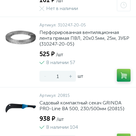
161 ₽
/шт
Нет в наличии
Артикул:
310247-20-05
Перфорированная вентиляционная
лента прямая ПВЛ, 20х0.5мм, 25м, ЗУБР
{310247-20-05}
525 ₽
/шт
В наличии 57
-
+
шт
Артикул:
20815
Садовый компактный секач GRINDA
PRO-Line BA 500, 230/500мм {20815}
938 ₽
/шт
В наличии 104