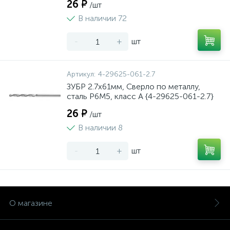
26 ₽
/шт
В наличии 72
-
+
шт
Артикул:
4-29625-061-2.7
ЗУБР 2.7х61мм, Сверло по металлу,
сталь Р6М5, класс А {4-29625-061-2.7}
26 ₽
/шт
В наличии 8
-
+
шт
О магазине