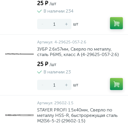
25 ₽
/шт
В наличии 234
-
+
шт
Артикул:
4-29625-057-2.6
ЗУБР 2.6х57мм, Сверло по металлу,
сталь Р6М5, класс А {4-29625-057-2.6}
25 ₽
/шт
В наличии 23
-
+
шт
Артикул:
29602-1.5
STAYER PROFI 1.5х40мм, Сверло по
металлу HSS-R, быстрорежущая сталь
М2(S6-5-2) {29602-1.5}