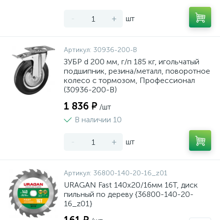
-
+
шт
Артикул:
30936-200-B
ЗУБР d 200 мм, г/п 185 кг, игольчатый
подшипник, резина/металл, поворотное
колесо c тормозом, Профессионал
(30936-200-B)
1 836 ₽
/шт
В наличии 10
-
+
шт
Артикул:
36800-140-20-16_z01
URAGAN Fast 140x20/16мм 16Т, диск
пильный по дереву {36800-140-20-
16_z01}