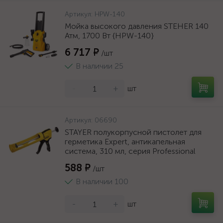
Артикул:
HPW-140
Мойка высокого давления STEHER 140
Атм, 1700 Вт {HPW-140}
6 717 ₽
/шт
В наличии 25
-
+
шт
Артикул:
06690
STAYER полукорпусной пистолет для
герметика Expert, антикапельная
система, 310 мл, серия Professional
588 ₽
/шт
В наличии 100
-
+
шт