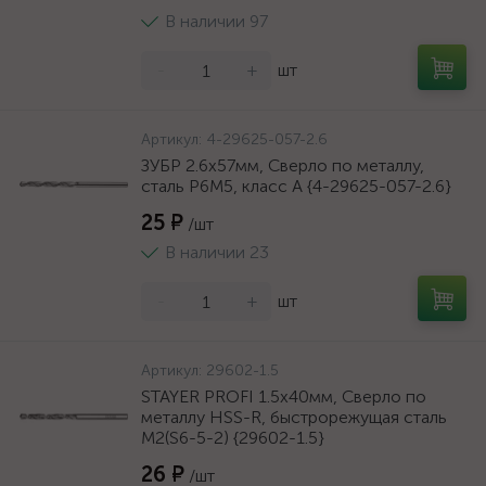
В наличии 97
-
+
шт
Артикул:
4-29625-057-2.6
ЗУБР 2.6х57мм, Сверло по металлу,
сталь Р6М5, класс А {4-29625-057-2.6}
25 ₽
/шт
В наличии 23
-
+
шт
Артикул:
29602-1.5
STAYER PROFI 1.5х40мм, Сверло по
металлу HSS-R, быстрорежущая сталь
М2(S6-5-2) {29602-1.5}
26 ₽
/шт