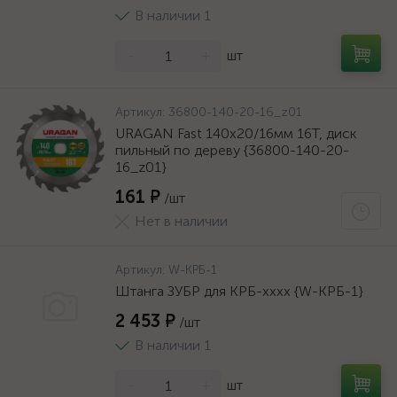
В наличии 1
-
+
шт
Артикул:
36800-140-20-16_z01
URAGAN Fast 140x20/16мм 16Т, диск
пильный по дереву {36800-140-20-
16_z01}
161 ₽
/шт
Нет в наличии
Артикул:
W-КРБ-1
Штанга ЗУБР для КРБ-хххх {W-КРБ-1}
2 453 ₽
/шт
В наличии 1
-
+
шт