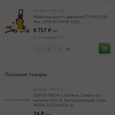
Артикул:
HPW-140
Мойка высокого давления STEHER 140
Атм, 1700 Вт {HPW-140}
6 717 ₽
/шт
В наличии 25
-
+
шт
Похожие товары
Артикул:
29602-1
STAYER PROFI 1.0х34мм, Сверло по
металлу HSS-R, быстрорежущая сталь
М2(S6-5-2) {29602-1}
24 ₽
/шт