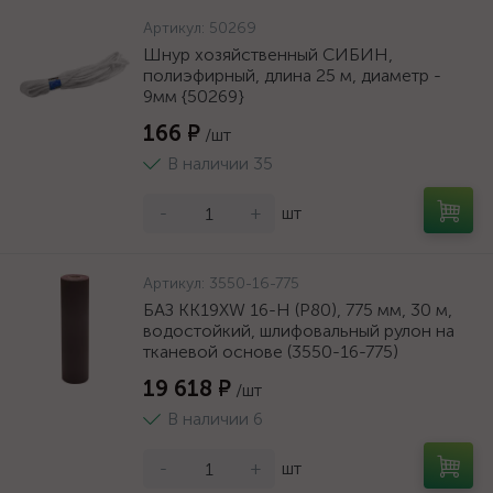
Артикул:
50269
Шнур хозяйственный СИБИН,
полиэфирный, длина 25 м, диаметр -
9мм {50269}
166 ₽
/шт
В наличии 35
-
+
шт
Артикул:
3550-16-775
БАЗ KK19XW 16-H (Р80), 775 мм, 30 м,
водостойкий, шлифовальный рулон на
тканевой основе (3550-16-775)
19 618 ₽
/шт
В наличии 6
-
+
шт