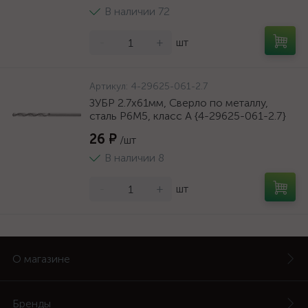
В наличии 72
-
+
шт
Артикул:
4-29625-061-2.7
ЗУБР 2.7х61мм, Сверло по металлу,
сталь Р6М5, класс А {4-29625-061-2.7}
26 ₽
/шт
В наличии 8
-
+
шт
О магазине
Бренды