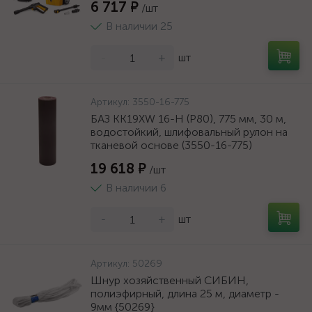
6 717 ₽
/шт
В наличии 25
-
+
шт
Артикул:
3550-16-775
БАЗ KK19XW 16-H (Р80), 775 мм, 30 м,
водостойкий, шлифовальный рулон на
тканевой основе (3550-16-775)
19 618 ₽
/шт
В наличии 6
-
+
шт
Артикул:
50269
Шнур хозяйственный СИБИН,
полиэфирный, длина 25 м, диаметр -
9мм {50269}