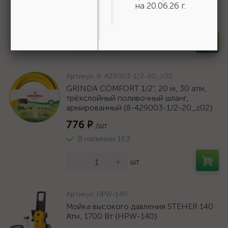
166 ₽
на 20.06.26 г.
/шт
В наличии 35
-
+
шт
Артикул:
8-429003-1/2-20_z02
GRINDA COMFORT 1/2", 20 м, 30 атм,
трёхслойный поливочный шланг,
армированный {8-429003-1/2-20_z02}
776 ₽
/шт
В наличии 163
-
+
шт
Артикул:
HPW-140
Мойка высокого давления STEHER 140
Атм, 1700 Вт {HPW-140}