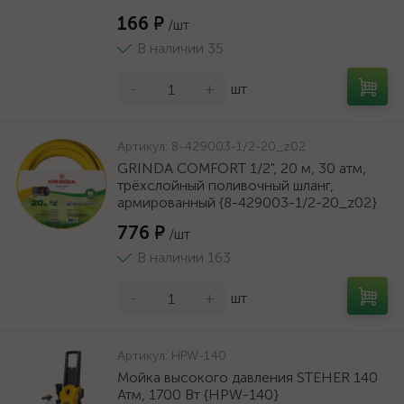
166 ₽
/шт
В наличии 35
-
+
шт
Артикул:
8-429003-1/2-20_z02
GRINDA COMFORT 1/2", 20 м, 30 атм,
трёхслойный поливочный шланг,
армированный {8-429003-1/2-20_z02}
776 ₽
/шт
В наличии 163
-
+
шт
Артикул:
HPW-140
Мойка высокого давления STEHER 140
Атм, 1700 Вт {HPW-140}