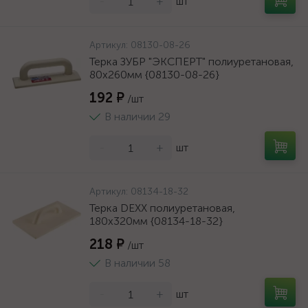
-
+
шт
Артикул:
08130-08-26
Терка ЗУБР "ЭКСПЕРТ" полиуретановая,
80х260мм {08130-08-26}
192 ₽
/шт
В наличии 29
-
+
шт
Артикул:
08134-18-32
Терка DEXX полиуретановая,
180x320мм {08134-18-32}
218 ₽
/шт
В наличии 58
-
+
шт