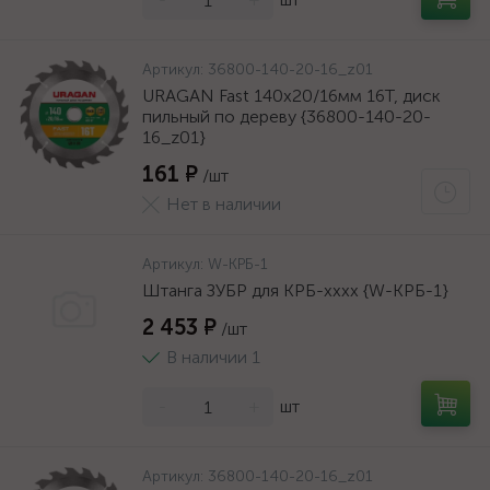
Артикул:
36800-140-20-16_z01
URAGAN Fast 140x20/16мм 16Т, диск
пильный по дереву {36800-140-20-
16_z01}
161 ₽
/шт
Нет в наличии
Артикул:
W-КРБ-1
Штанга ЗУБР для КРБ-хххх {W-КРБ-1}
2 453 ₽
/шт
В наличии 1
-
+
шт
Артикул:
36800-140-20-16_z01