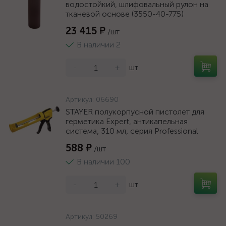
водостойкий, шлифовальный рулон на
тканевой основе (3550-40-775)
23 415 ₽
/шт
В наличии 2
-
+
шт
Артикул:
06690
STAYER полукорпусной пистолет для
герметика Expert, антикапельная
система, 310 мл, серия Professional
588 ₽
/шт
В наличии 100
-
+
шт
Артикул:
50269