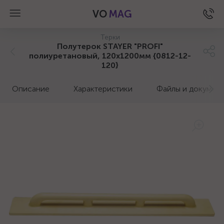
VO
MAG
Терки
Полутерок STAYER "PROFI"
полиуретановый, 120x1200мм {0812-12-
120}
Описание
Характеристики
Файлы и докумен
а