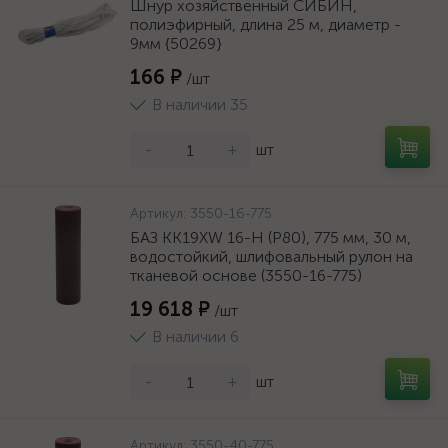
Шнур хозяйственный СИБИН,
полиэфирный, длина 25 м, диаметр -
9мм {50269}
166 ₽
/шт
В наличии 35
-
+
шт
Артикул:
3550-16-775
БАЗ KK19XW 16-H (Р80), 775 мм, 30 м,
водостойкий, шлифовальный рулон на
тканевой основе (3550-16-775)
19 618 ₽
/шт
В наличии 6
-
+
шт
Артикул:
3550-40-775