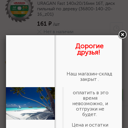
URAGAN Fast 140x20/16мм 16Т, диск
пильный по дереву {36800-140-20-
16_z01}
161 ₽
/шт
Нет в наличии
Дорогие
Артикул:
06690
друзья!
STAYER полукорпусной пистолет для
герметика Expert, антикапельная
система, 310 мл, серия Professional
Наш магазин-склад
588 ₽
/шт
закрыт .
В наличии 100
оплатить в это
-
+
шт
время
невозможно, и
отгрузки не
Артикул:
50269
будет.
Шнур хозяйственный СИБИН,
Цена и остатки
полиэфирный, длина 25 м, диаметр -