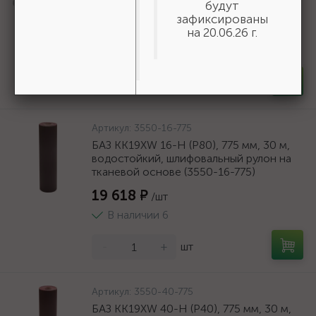
будут
9мм {50269}
зафиксированы
166 ₽
на 20.06.26 г.
/шт
В наличии 35
-
+
шт
Артикул:
3550-16-775
БАЗ KK19XW 16-H (Р80), 775 мм, 30 м,
водостойкий, шлифовальный рулон на
тканевой основе (3550-16-775)
19 618 ₽
/шт
В наличии 6
-
+
шт
Артикул:
3550-40-775
БАЗ KK19XW 40-H (Р40), 775 мм, 30 м,