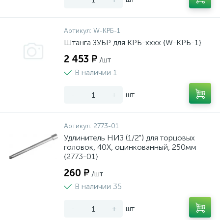
Артикул:
W-КРБ-1
Штанга ЗУБР для КРБ-хххх {W-КРБ-1}
2 453 ₽
/шт
В наличии 1
-
+
шт
Артикул:
2773-01
Удлинитель НИЗ (1/2") для торцовых
головок, 40Х, оцинкованный, 250мм
{2773-01}
260 ₽
/шт
В наличии 35
-
+
шт