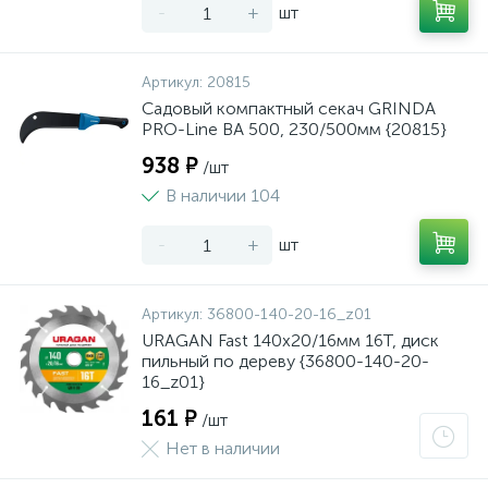
-
+
шт
Артикул:
20815
Садовый компактный секач GRINDA
PRO-Line BA 500, 230/500мм {20815}
938 ₽
/шт
В наличии 104
-
+
шт
Артикул:
36800-140-20-16_z01
URAGAN Fast 140x20/16мм 16Т, диск
пильный по дереву {36800-140-20-
16_z01}
161 ₽
/шт
Нет в наличии