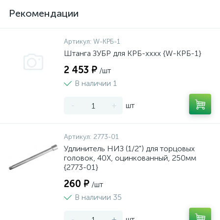
Рекомендации
Артикул:
W-КРБ-1
Штанга ЗУБР для КРБ-хххх {W-КРБ-1}
2 453 ₽
/шт
В наличии 1
-
+
шт
Артикул:
2773-01
Удлинитель НИЗ (1/2") для торцовых
головок, 40Х, оцинкованный, 250мм
{2773-01}
260 ₽
/шт
В наличии 35
-
+
шт