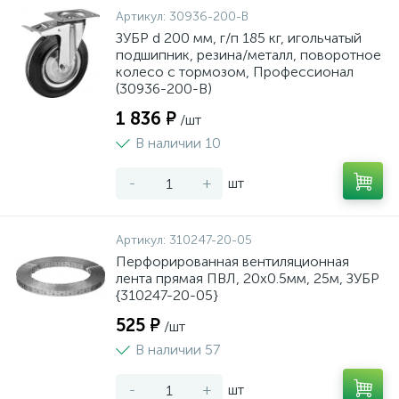
Артикул:
30936-200-B
ЗУБР d 200 мм, г/п 185 кг, игольчатый
подшипник, резина/металл, поворотное
колесо c тормозом, Профессионал
(30936-200-B)
1 836 ₽
/шт
В наличии 10
-
+
шт
Артикул:
310247-20-05
Перфорированная вентиляционная
лента прямая ПВЛ, 20х0.5мм, 25м, ЗУБР
{310247-20-05}
525 ₽
/шт
В наличии 57
-
+
шт