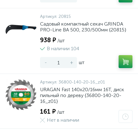
Артикул:
20815
Садовый компактный секач GRINDA
PRO-Line BA 500, 230/500мм {20815}
938 ₽
/шт
В наличии 104
-
+
шт
Артикул:
36800-140-20-16_z01
URAGAN Fast 140x20/16мм 16Т, диск
пильный по дереву {36800-140-20-
16_z01}
161 ₽
/шт
Нет в наличии