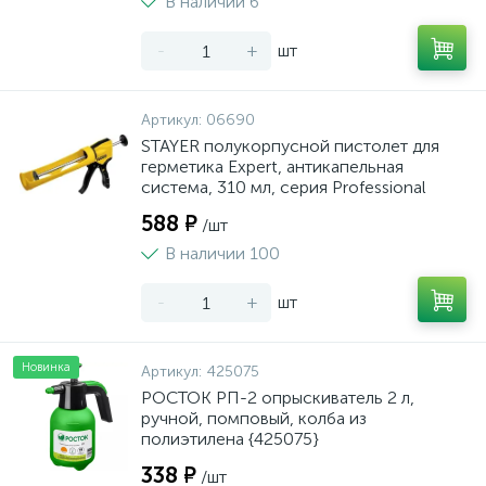
В наличии 6
-
+
шт
Артикул:
06690
STAYER полукорпусной пистолет для
герметика Expert, антикапельная
система, 310 мл, серия Professional
588 ₽
/шт
В наличии 100
-
+
шт
Новинка
Артикул:
425075
РОСТОК РП-2 опрыскиватель 2 л,
ручной, помповый, колба из
полиэтилена {425075}
338 ₽
/шт