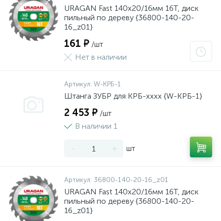
URAGAN Fast 140x20/16мм 16Т, диск
пильный по дереву {36800-140-20-
16_z01}
161 ₽
/шт
Нет в наличии
Артикул:
W-КРБ-1
Штанга ЗУБР для КРБ-хххх {W-КРБ-1}
2 453 ₽
/шт
В наличии 1
-
+
шт
Артикул:
36800-140-20-16_z01
URAGAN Fast 140x20/16мм 16Т, диск
пильный по дереву {36800-140-20-
16_z01}