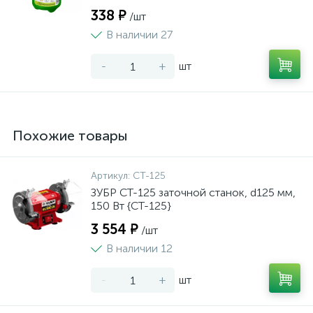
338 ₽
/шт
В наличии 27
-
+
шт
Похожие товары
Артикул:
СТ-125
ЗУБР СТ-125 заточной станок, d125 мм,
150 Вт {СТ-125}
3 554 ₽
/шт
В наличии 12
-
+
шт