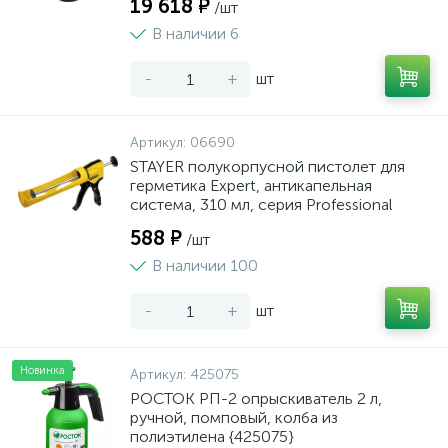
19 618 ₽
/шт
В наличии 6
-
+
шт
Артикул:
06690
STAYER полукорпусной пистолет для
герметика Expert, антикапельная
система, 310 мл, серия Professional
588 ₽
/шт
В наличии 100
-
+
шт
Новинка
Артикул:
425075
РОСТОК РП-2 опрыскиватель 2 л,
ручной, помповый, колба из
полиэтилена {425075}