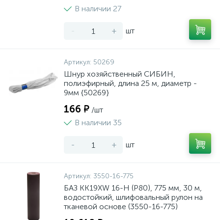
В наличии 27
-
+
шт
Артикул:
50269
Шнур хозяйственный СИБИН,
полиэфирный, длина 25 м, диаметр -
9мм {50269}
166 ₽
/шт
В наличии 35
-
+
шт
Артикул:
3550-16-775
БАЗ KK19XW 16-H (Р80), 775 мм, 30 м,
водостойкий, шлифовальный рулон на
тканевой основе (3550-16-775)