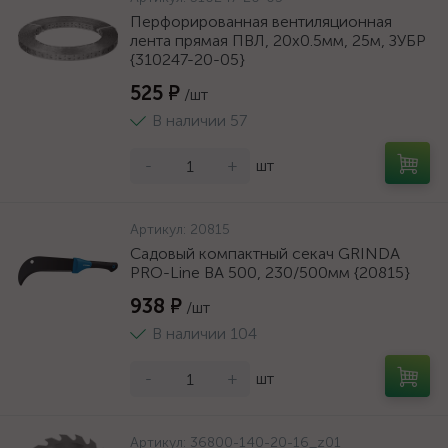
Перфорированная вентиляционная
лента прямая ПВЛ, 20х0.5мм, 25м, ЗУБР
{310247-20-05}
525 ₽
/шт
В наличии 57
-
+
шт
Артикул:
20815
Садовый компактный секач GRINDA
PRO-Line BA 500, 230/500мм {20815}
938 ₽
/шт
В наличии 104
-
+
шт
Артикул:
36800-140-20-16_z01