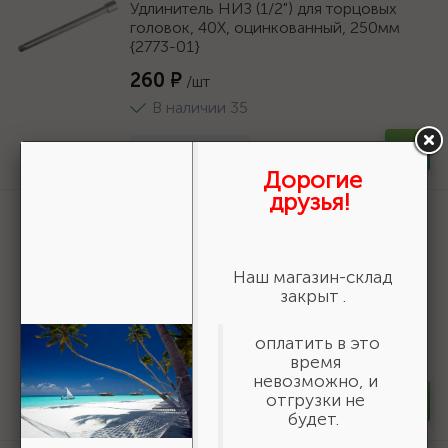
Удлинитель НИЗ (1/2") для торцовых
головок, 40Х, оцинкованный, 250мм
{2773-01}
260 ₽
/шт
В наличии 35
-
+
шт
Дорогие
друзья!
Артикул:
30936-200-B
ЗУБР d 200 мм, г/п 185 кг, игольчатый
подшипник, резина/металл, поворотное
Наш магазин-склад
колесо c тормозом, Профессионал
закрыт .
(30936-200-B)
1 836 ₽
/шт
оплатить в это
В наличии 10
время
невозможно, и
отгрузки не
-
+
шт
будет.