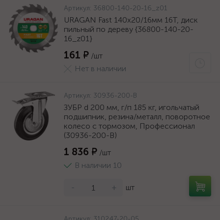
Артикул:
36800-140-20-16_z01
URAGAN Fast 140x20/16мм 16Т, диск
пильный по дереву {36800-140-20-
16_z01}
161 ₽
/шт
Нет в наличии
Артикул:
30936-200-B
ЗУБР d 200 мм, г/п 185 кг, игольчатый
подшипник, резина/металл, поворотное
колесо c тормозом, Профессионал
(30936-200-B)
1 836 ₽
/шт
В наличии 10
-
+
шт
Артикул:
310247-20-05