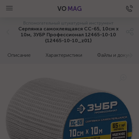
VO
MAG
Вспомогательный штукатурный инструмент
Серпянка самоклеящаяся СС-65, 10см х
10м, ЗУБР Профессионал 12465-10-10
{12465-10-10_z01}
Описание
Характеристики
Файлы и докумен
а