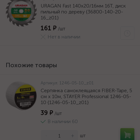
URAGAN Fast 140x20/16мм 16Т, диск
пильный по дереву {36800-140-20-
16_z01}
161 ₽
/шт
Нет в наличии
Похожие товары
Артикул:
1246-05-10_z01
Серпянка самоклеящаяся FIBER-Tape, 5
см х 10м, STAYER Professional 1246-05-
10 {1246-05-10_z01}
39 ₽
/шт
В наличии 60
-
+
шт