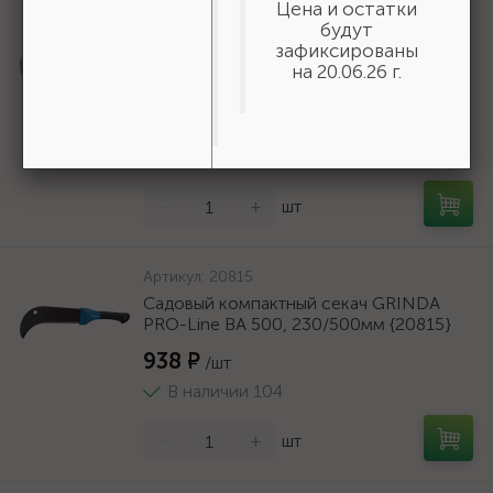
Цена и остатки
Артикул:
310247-20-05
будут
Перфорированная вентиляционная
зафиксированы
лента прямая ПВЛ, 20х0.5мм, 25м, ЗУБР
на 20.06.26 г.
{310247-20-05}
525 ₽
/шт
В наличии 57
-
+
шт
Артикул:
20815
Садовый компактный секач GRINDA
PRO-Line BA 500, 230/500мм {20815}
938 ₽
/шт
В наличии 104
-
+
шт