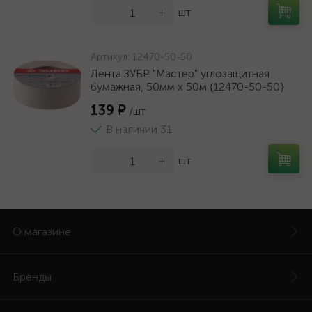
-
+
шт
Артикул:
12470-50-50
Лента ЗУБР "Мастер" углозащитная
бумажная, 50мм х 50м {12470-50-50}
139 ₽
/шт
В наличии 31
-
+
шт
О магазине
Бренды