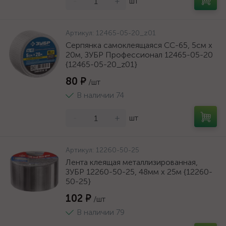
-
+
шт
Артикул:
12465-05-20_z01
Серпянка самоклеящаяся СС-65, 5см х
20м, ЗУБР Профессионал 12465-05-20
{12465-05-20_z01}
80 ₽
/шт
В наличии 74
-
+
шт
Артикул:
12260-50-25
Лента клеящая металлизированная,
ЗУБР 12260-50-25, 48мм х 25м {12260-
50-25}
102 ₽
/шт
В наличии 79