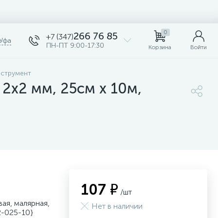
0
266 76 85
+7 (347)
Уфа
ПН-ПТ 9:00-17:30
Корзина
Войти
нструмент
 2х2 мм, 25см х 10м,
107 ₽
/шт
ая, малярная,
Нет в наличии
2-025-10}