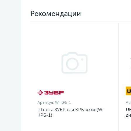
Рекомендации
Артикул:
W-КРБ-1
Ар
Штанга ЗУБР для КРБ-хххх {W-
UR
КРБ-1}
ди
14