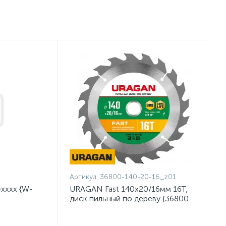
Артикул:
36800-140-20-16_z01
хххх {W-
URAGAN Fast 140x20/16мм 16Т,
диск пильный по дереву {36800-
140-20-16_z01}