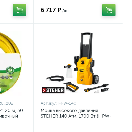
6 717 ₽
/шт
20_z02
Артикул:
HPW-140
, 20 м, 30
Мойка высокого давления
ливочный
STEHER 140 Атм, 1700 Вт {HPW-
{8-429003-
140}