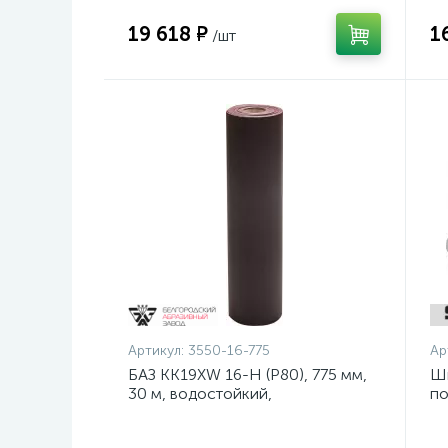
19 618 ₽
1
/шт
Артикул:
3550-16-775
Ар
БАЗ KK19XW 16-H (Р80), 775 мм,
Ш
30 м, водостойкий,
по
шлифовальный рулон на тканевой
ди
основе (3550-16-775)