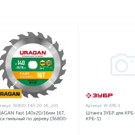
тикул:
36800-140-20-16_z01
Артикул:
W-КРБ-1
AGAN Fast 140x20/16мм 16Т,
Штанга ЗУБР для КРБ-
ск пильный по дереву {36800-
КРБ-1}
0-20-16_z01}