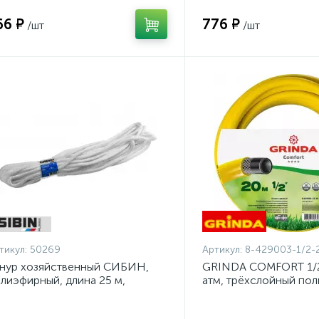
66 ₽
776 ₽
/шт
/шт
тикул:
50269
Артикул:
8-429003-1/2-
нур хозяйственный СИБИН,
GRINDA COMFORT 1/2"
лиэфирный, длина 25 м,
атм, трёхслойный по
аметр - 9мм {50269}
шланг, армированный 
1/2-20_z02}