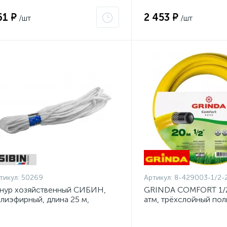
61 ₽
2 453 ₽
/шт
/шт
тикул:
50269
Артикул:
8-429003-1/2-
нур хозяйственный СИБИН,
GRINDA COMFORT 1/2"
лиэфирный, длина 25 м,
атм, трёхслойный по
аметр - 9мм {50269}
шланг, армированный 
1/2-20_z02}