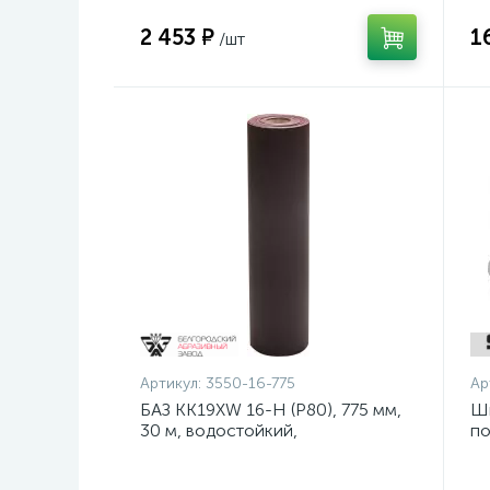
2 453 ₽
1
/шт
Артикул:
3550-16-775
Ар
БАЗ KK19XW 16-H (Р80), 775 мм,
Ш
30 м, водостойкий,
по
шлифовальный рулон на тканевой
ди
основе (3550-16-775)