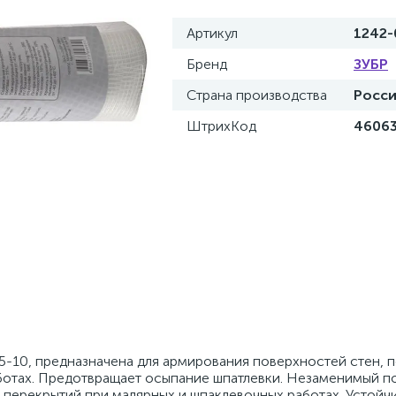
Артикул
1242-
Бренд
ЗУБР
Страна производства
Росс
ШтрихКод
4606
5-10, предназначена для армирования поверхностей стен, 
ботах. Предотвращает осыпание шпатлевки. Незаменимый 
перекрытий при малярных и шпаклевочных работах. Устойч