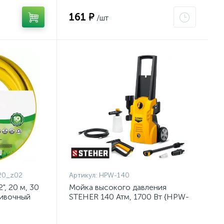
161 ₽
/шт
20_z02
Артикул:
HPW-140
, 20 м, 30
Мойка высокого давления
ливочный
STEHER 140 Атм, 1700 Вт {HPW-
{8-429003-
140}