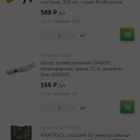
система, 310 мл, серия Professional
588 ₽
/шт
В наличии 100
-
+
шт
Артикул:
50269
Шнур хозяйственный СИБИН,
полиэфирный, длина 25 м, диаметр -
9мм {50269}
166 ₽
/шт
В наличии 35
-
+
шт
Артикул:
27977-H59
KRAFTOOL Industrie 59 универсальный