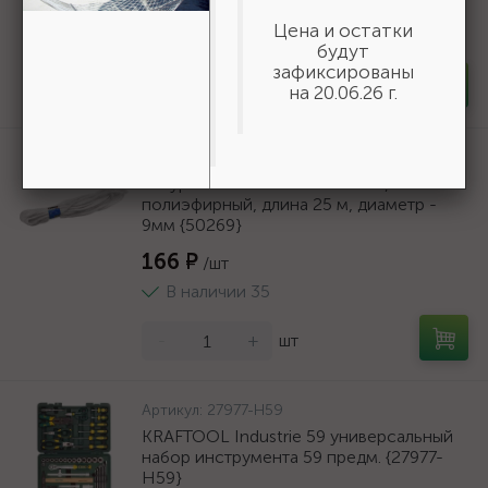
588 ₽
/шт
Цена и остатки
В наличии 100
будут
зафиксированы
-
+
шт
на 20.06.26 г.
Артикул:
50269
Шнур хозяйственный СИБИН,
полиэфирный, длина 25 м, диаметр -
9мм {50269}
166 ₽
/шт
В наличии 35
-
+
шт
Артикул:
27977-H59
KRAFTOOL Industrie 59 универсальный
набор инструмента 59 предм. {27977-
H59}