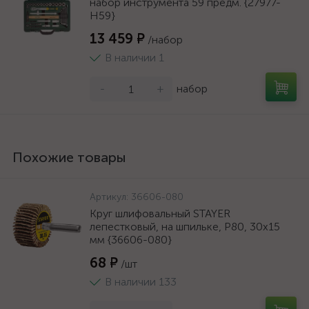
набор инструмента 59 предм. {27977-
H59}
13 459 ₽
/набор
В наличии 1
-
+
набор
Похожие товары
Артикул:
36606-080
Круг шлифовальный STAYER
лепестковый, на шпильке, P80, 30х15
мм {36606-080}
68 ₽
/шт
В наличии 133