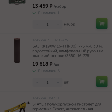
13 459 ₽
/набор
В наличии 1
-
+
набор
Артикул:
3550-16-775
БАЗ KK19XW 16-H (Р80), 775 мм, 30 м,
водостойкий, шлифовальный рулон на
тканевой основе (3550-16-775)
19 618 ₽
/шт
В наличии 6
-
+
шт
Артикул:
06690
STAYER полукорпусной пистолет для
герметика Expert, антикапельная