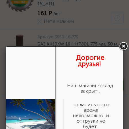
16_z01}
161 ₽
/шт
Нет в наличии
Артикул:
3550-16-775
БАЗ KK19XW 16-H (Р80), 775 мм, 30 м,
водостойкий, шлифовальный рулон на
тканевой основе (3550-16-775)
Дорогие
друзья!
19 618 ₽
/шт
В наличии 6
-
+
Наш магазин-склад
шт
закрыт .
Артикул:
06690
оплатить в это
время
STAYER полукорпусной пистолет для
невозможно, и
герметика Expert, антикапельная
отгрузки не
система, 310 мл, серия Professional
будет.