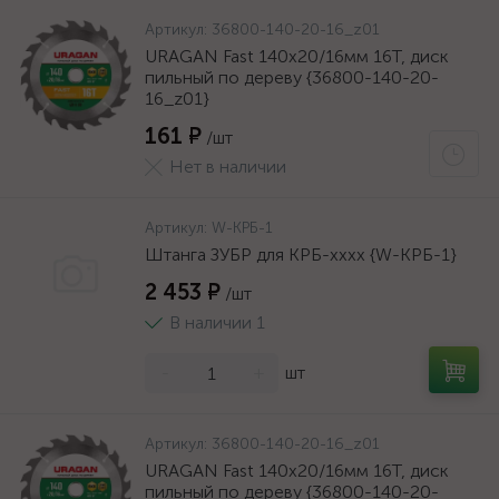
Артикул:
36800-140-20-16_z01
URAGAN Fast 140x20/16мм 16Т, диск
пильный по дереву {36800-140-20-
16_z01}
161 ₽
/шт
Нет в наличии
Артикул:
W-КРБ-1
Штанга ЗУБР для КРБ-хххх {W-КРБ-1}
2 453 ₽
/шт
В наличии 1
-
+
шт
Артикул:
36800-140-20-16_z01
URAGAN Fast 140x20/16мм 16Т, диск
пильный по дереву {36800-140-20-