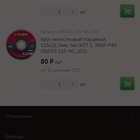
-
+
шт
Артикул:
36593-115-40_z01
Круг лепестковый торцевой,
115х22,2мм, тип КЛТ 1, ЗУБР P40
{36593-115-40_z01}
80 ₽
/шт
В наличии 133
-
+
шт
О магазине
Бренды