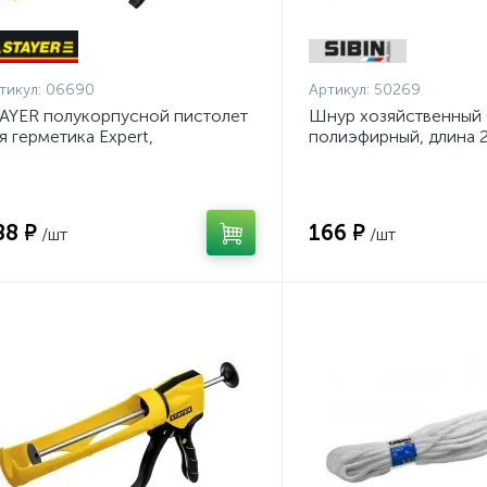
тикул:
06690
Артикул:
50269
AYER полукорпусной пистолет
Шнур хозяйственный
я герметика Expert,
полиэфирный, длина 2
тикапельная система, 310 мл,
диаметр - 9мм {50269
рия Professional
88 ₽
166 ₽
/шт
/шт