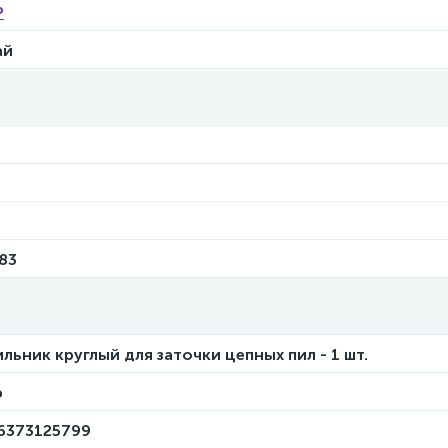
Р
ай
83
льник круглый для заточки цепных пил - 1 шт.
р
6373125799