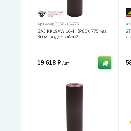
Артикул:
3550-16-775
Ар
БАЗ KK19XW 16-H (Р80), 775 мм,
ST
30 м, водостойкий,
дл
шлифовальный рулон на тканевой
ан
основе (3550-16-775)
се
19 618 ₽
5
/шт