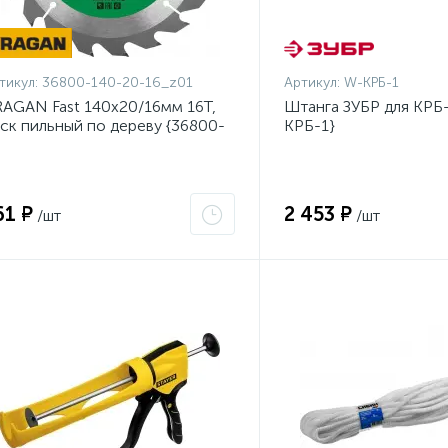
тикул:
36800-140-20-16_z01
Артикул:
W-КРБ-1
AGAN Fast 140x20/16мм 16Т,
Штанга ЗУБР для КРБ-
ск пильный по дереву {36800-
КРБ-1}
0-20-16_z01}
61 ₽
2 453 ₽
/шт
/шт