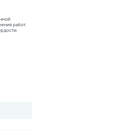
енной
нения работ.
ердости.