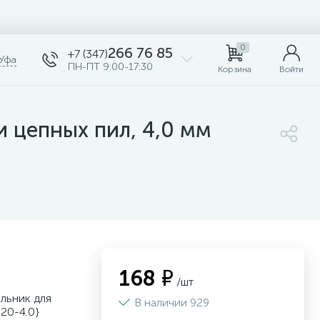
0
266 76 85
+7 (347)
Уфа
ПН-ПТ 9:00-17:30
Корзина
Войти
 цепных пил, 4,0 мм
168 ₽
/шт
льник для
В наличии 929
-20-4.0}