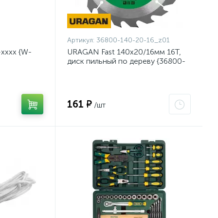
Артикул:
36800-140-20-16_z01
хххх {W-
URAGAN Fast 140x20/16мм 16Т,
диск пильный по дереву {36800-
140-20-16_z01}
161 ₽
/шт