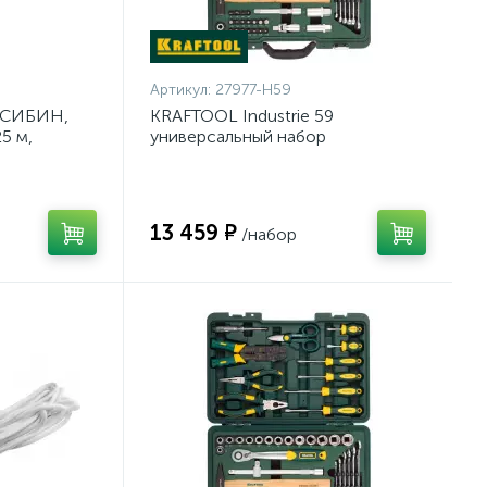
Артикул:
27977-H59
 СИБИН,
KRAFTOOL Industrie 59
5 м,
универсальный набор
}
инструмента 59 предм. {27977-
H59}
13 459 ₽
/набор