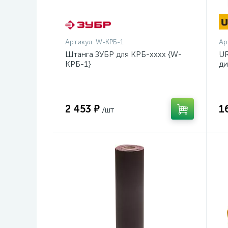
Артикул:
W-КРБ-1
Ар
Штанга ЗУБР для КРБ-хххх {W-
UR
КРБ-1}
ди
14
2 453 ₽
1
/шт