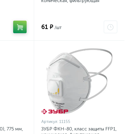
коническая, фильтрующая
на тканевой
полумаска с направленным
клапаном выдоха (11155)
61 ₽
/шт
Артикул:
11155
), 775 мм,
ЗУБР ФКН-80, класс защиты FFP1,