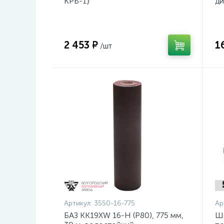
КРБ-1}
ди
14
2 453 ₽
1
/шт
Артикул:
3550-16-775
Ар
БАЗ KK19XW 16-H (Р80), 775 мм,
Ш