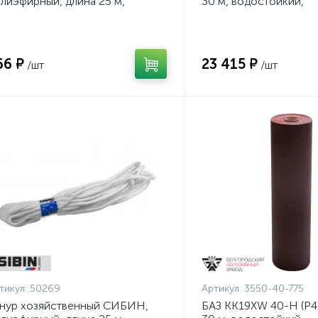
лиэфирный, длина 25 м,
30 м, водостойкий,
аметр - 9мм {50269}
шлифовальный рулон 
основе (3550-40-775)
66 ₽
23 415 ₽
/шт
/шт
тикул:
50269
Артикул:
3550-40-775
нур хозяйственный СИБИН,
БАЗ KK19XW 40-H (Р40