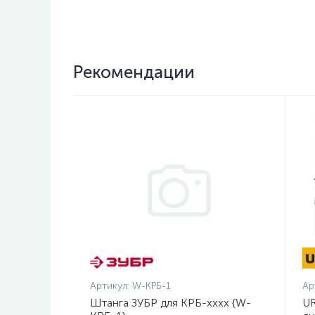
Рекомендации
Артикул:
W-КРБ-1
Ар
Штанга ЗУБР для КРБ-хххх {W-
UR