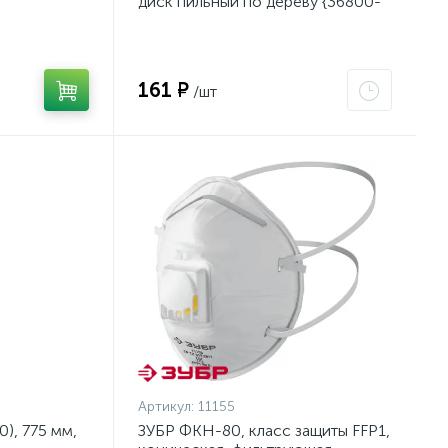
диск пильный по дереву {36800-
140-20-16_z01}
161 ₽
/шт
Артикул:
11155
), 775 мм,
ЗУБР ФКН-80, класс защиты FFP1,