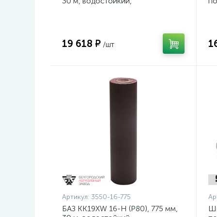
30 м, водостойкий,
по
шлифовальный рулон на тканевой
ди
основе (3550-16-775)
19 618 ₽
1
/шт
Артикул:
3550-16-775
Ар
БАЗ KK19XW 16-H (Р80), 775 мм,
Ш