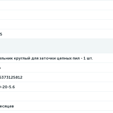
45
льник круглый для заточки цепных пил - 1 шт.
р
6373125812
-20-5.6
месяцев