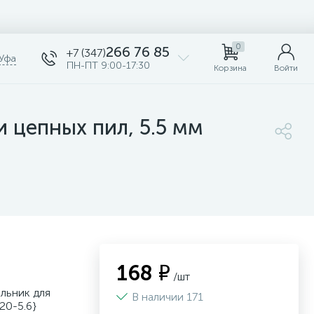
0
266 76 85
+7 (347)
Уфа
ПН-ПТ 9:00-17:30
Корзина
Войти
 цепных пил, 5.5 мм
168 ₽
/шт
льник для
В наличии 171
20-5.6}