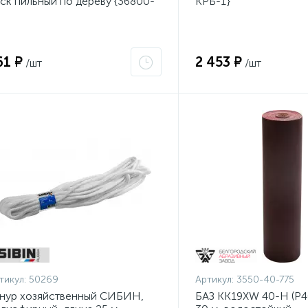
ск пильный по дереву {36800-
КРБ-1}
0-20-16_z01}
61 ₽
2 453 ₽
/шт
/шт
тикул:
50269
Артикул:
3550-40-775
нур хозяйственный СИБИН,
БАЗ KK19XW 40-H (Р40