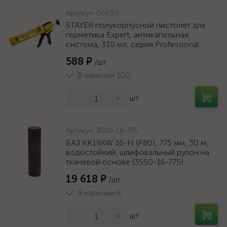
Артикул:
06690
STAYER полукорпусной пистолет для
герметика Expert, антикапельная
система, 310 мл, серия Professional
588 ₽
/шт
В наличии 100
-
+
шт
Артикул:
3550-16-775
БАЗ KK19XW 16-H (Р80), 775 мм, 30 м,
водостойкий, шлифовальный рулон на
тканевой основе (3550-16-775)
19 618 ₽
/шт
В наличии 6
-
+
шт