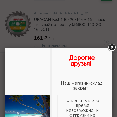
Артикул:
36800-140-20-16_z01
URAGAN Fast 140x20/16мм 16Т, диск
пильный по дереву {36800-140-20-
16_z01}
161 ₽
/шт
Нет в наличии
Дорогие
Артикул:
50269
друзья!
Шнур хозяйственный СИБИН,
полиэфирный, длина 25 м, диаметр -
9мм {50269}
Наш магазин-склад
166 ₽
/шт
закрыт .
В наличии 35
оплатить в это
-
+
шт
время
невозможно, и
отгрузки не