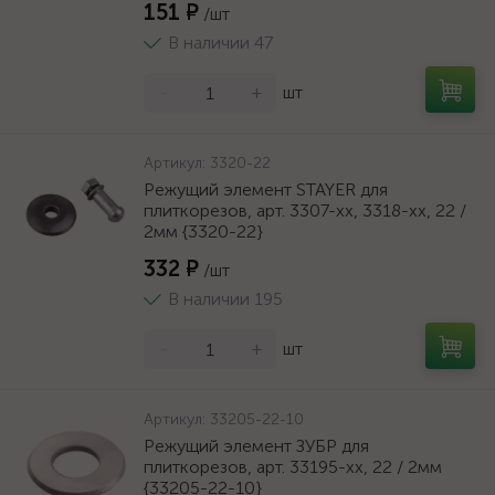
151 ₽
/шт
В наличии 47
-
+
шт
Артикул:
3320-22
Режущий элемент STAYER для
плиткорезов, арт. 3307-хх, 3318-хх, 22 /
2мм {3320-22}
332 ₽
/шт
В наличии 195
-
+
шт
Артикул:
33205-22-10
Режущий элемент ЗУБР для
плиткорезов, арт. 33195-хх, 22 / 2мм
{33205-22-10}