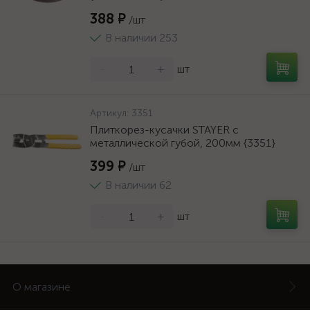
388 ₽
/шт
В наличии 253
-
+
шт
Артикул:
3351
Плиткорез-кусачки STAYER с
металлической губой, 200мм {3351}
399 ₽
/шт
В наличии 62
-
+
шт
О магазине