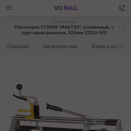
VO
MAG
Плиткорезы
Плиткорез STAYER "MASTER", усиленный, с
круговым резаком, 520мм {3310-50}
Описание
Характеристики
Файлы и докумен
а