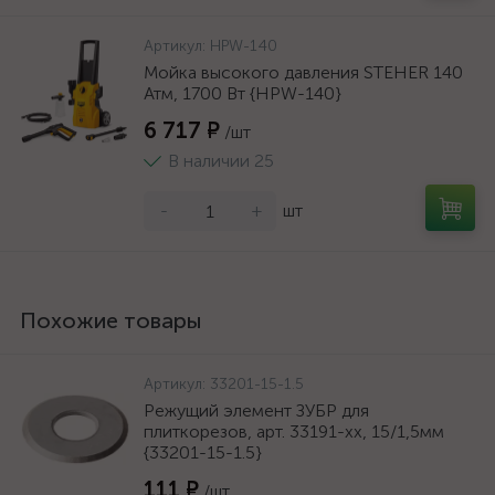
Артикул:
HPW-140
Мойка высокого давления STEHER 140
Атм, 1700 Вт {HPW-140}
6 717 ₽
/шт
В наличии 25
-
+
шт
Похожие товары
Артикул:
33201-15-1.5
Режущий элемент ЗУБР для
плиткорезов, арт. 33191-хх, 15/1,5мм
{33201-15-1.5}
111 ₽
/шт