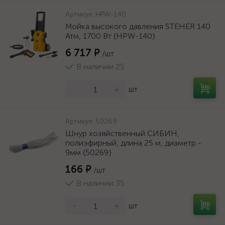
Артикул:
HPW-140
Мойка высокого давления STEHER 140
Атм, 1700 Вт {HPW-140}
6 717 ₽
/шт
В наличии 25
-
+
шт
Артикул:
50269
Шнур хозяйственный СИБИН,
полиэфирный, длина 25 м, диаметр -
9мм {50269}
166 ₽
/шт
В наличии 35
-
+
шт