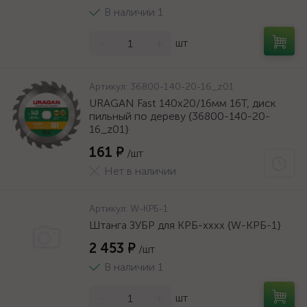
В наличии 1
-
+
шт
Артикул:
36800-140-20-16_z01
URAGAN Fast 140x20/16мм 16Т, диск
пильный по дереву {36800-140-20-
16_z01}
161 ₽
/шт
Нет в наличии
Артикул:
W-КРБ-1
Штанга ЗУБР для КРБ-хххх {W-КРБ-1}
2 453 ₽
/шт
В наличии 1
-
+
шт