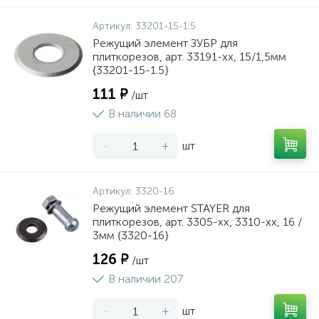
Артикул:
33201-15-1.5
Режущий элемент ЗУБР для
плиткорезов, арт. 33191-хх, 15/1,5мм
{33201-15-1.5}
111 ₽
/шт
В наличии 68
-
+
шт
Артикул:
3320-16
Режущий элемент STAYER для
плиткорезов, арт. 3305-хх, 3310-хх, 16 /
3мм {3320-16}
126 ₽
/шт
В наличии 207
-
+
шт