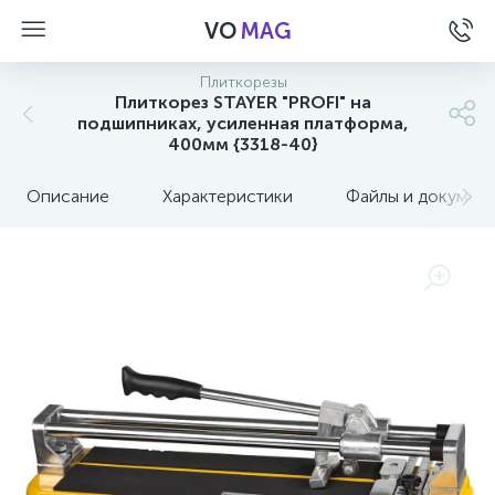
VO
MAG
Плиткорезы
Плиткорез STAYER "PROFI" на
подшипниках, усиленная платформа,
400мм {3318-40}
Описание
Характеристики
Файлы и докумен
а