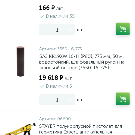
166 ₽
/шт
В наличии 35
-
+
шт
Артикул:
3550-16-775
БАЗ KK19XW 16-H (Р80), 775 мм, 30 м,
водостойкий, шлифовальный рулон на
тканевой основе (3550-16-775)
19 618 ₽
/шт
В наличии 6
-
+
шт
Артикул:
06690
STAYER полукорпусной пистолет для
герметика Expert, антикапельная