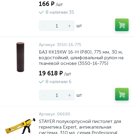
166 ₽
/шт
В наличии 35
-
+
шт
Артикул:
3550-16-775
БАЗ KK19XW 16-H (Р80), 775 мм, 30 м,
водостойкий, шлифовальный рулон на
тканевой основе (3550-16-775)
19 618 ₽
/шт
В наличии 6
-
+
шт
Артикул:
06690
STAYER полукорпусной пистолет для
герметика Expert, антикапельная
система, 310 мл, серия Professional