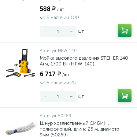
588 ₽
/шт
В наличии 100
-
+
шт
Артикул:
HPW-140
Мойка высокого давления STEHER 140
Атм, 1700 Вт {HPW-140}
6 717 ₽
/шт
В наличии 25
-
+
шт
Артикул:
50269
Шнур хозяйственный СИБИН,
полиэфирный, длина 25 м, диаметр -
9мм {50269}