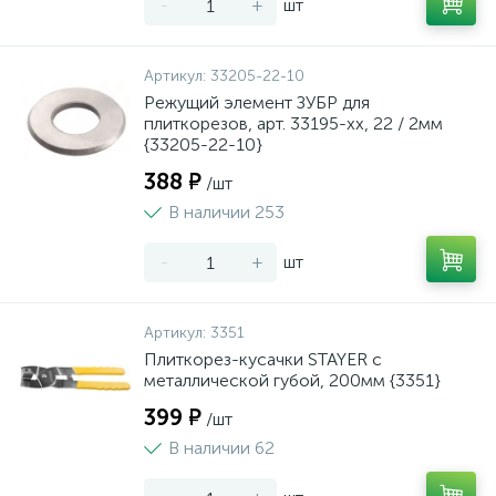
-
+
шт
Артикул:
33205-22-10
Режущий элемент ЗУБР для
плиткорезов, арт. 33195-хх, 22 / 2мм
{33205-22-10}
388 ₽
/шт
В наличии 253
-
+
шт
Артикул:
3351
Плиткорез-кусачки STAYER с
металлической губой, 200мм {3351}
399 ₽
/шт
В наличии 62