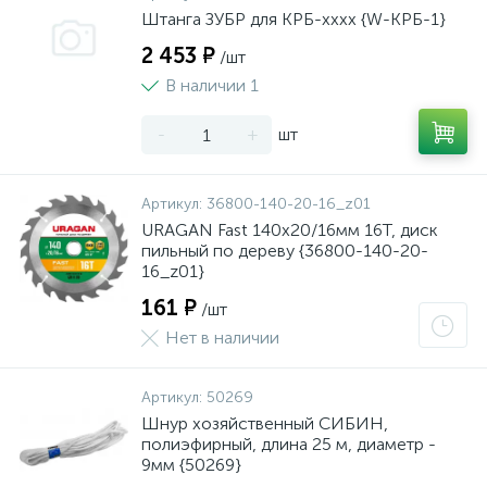
Штанга ЗУБР для КРБ-хххх {W-КРБ-1}
2 453 ₽
/шт
В наличии 1
-
+
шт
Артикул:
36800-140-20-16_z01
URAGAN Fast 140x20/16мм 16Т, диск
пильный по дереву {36800-140-20-
16_z01}
161 ₽
/шт
Нет в наличии
Артикул:
50269
Шнур хозяйственный СИБИН,
полиэфирный, длина 25 м, диаметр -
9мм {50269}