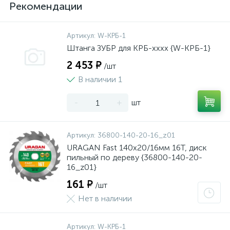
Рекомендации
Артикул:
W-КРБ-1
Штанга ЗУБР для КРБ-хххх {W-КРБ-1}
2 453 ₽
/шт
В наличии 1
-
+
шт
Артикул:
36800-140-20-16_z01
URAGAN Fast 140x20/16мм 16Т, диск
пильный по дереву {36800-140-20-
16_z01}
161 ₽
/шт
Нет в наличии
Артикул:
W-КРБ-1