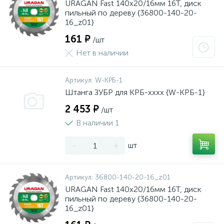
URAGAN Fast 140x20/16мм 16Т, диск
пильный по дереву {36800-140-20-
16_z01}
161 ₽
/шт
Нет в наличии
Артикул:
W-КРБ-1
Штанга ЗУБР для КРБ-хххх {W-КРБ-1}
2 453 ₽
/шт
В наличии 1
-
+
шт
Артикул:
36800-140-20-16_z01
URAGAN Fast 140x20/16мм 16Т, диск
пильный по дереву {36800-140-20-
16_z01}