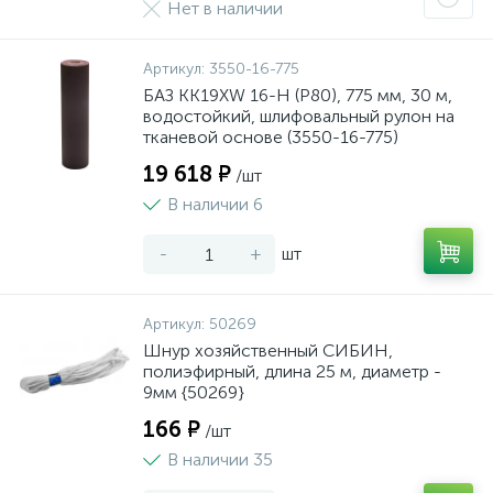
Нет в наличии
Артикул:
3550-16-775
БАЗ KK19XW 16-H (Р80), 775 мм, 30 м,
водостойкий, шлифовальный рулон на
тканевой основе (3550-16-775)
19 618 ₽
/шт
В наличии 6
-
+
шт
Артикул:
50269
Шнур хозяйственный СИБИН,
полиэфирный, длина 25 м, диаметр -
9мм {50269}
166 ₽
/шт
В наличии 35