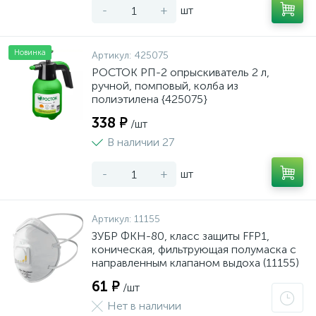
-
+
шт
Новинка
Артикул:
425075
РОСТОК РП-2 опрыскиватель 2 л,
ручной, помповый, колба из
полиэтилена {425075}
338 ₽
/шт
В наличии 27
-
+
шт
Артикул:
11155
ЗУБР ФКН-80, класс защиты FFP1,
коническая, фильтрующая полумаска с
направленным клапаном выдоха (11155)
61 ₽
/шт
Нет в наличии