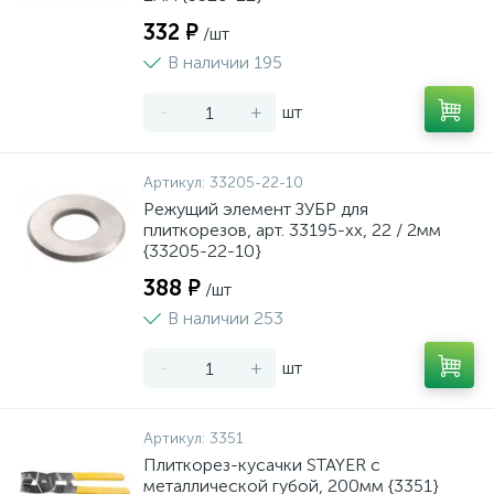
332 ₽
/шт
В наличии 195
-
+
шт
Артикул:
33205-22-10
Режущий элемент ЗУБР для
плиткорезов, арт. 33195-хх, 22 / 2мм
{33205-22-10}
388 ₽
/шт
В наличии 253
-
+
шт
Артикул:
3351
Плиткорез-кусачки STAYER с
металлической губой, 200мм {3351}