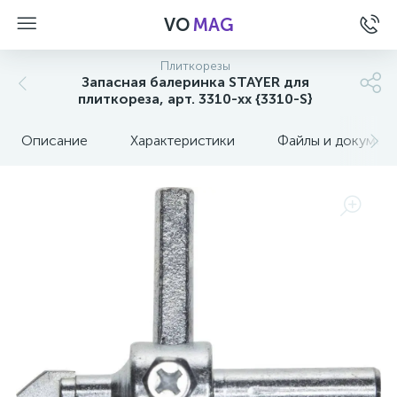
VO
MAG
Плиткорезы
Запасная балеринка STAYER для
плиткореза, арт. 3310-xx {3310-S}
Описание
Характеристики
Файлы и докумен
а