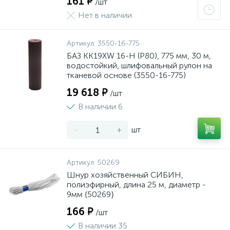
161 ₽
/шт
Нет в наличии
Артикул:
3550-16-775
БАЗ KK19XW 16-H (Р80), 775 мм, 30 м,
водостойкий, шлифовальный рулон на
тканевой основе (3550-16-775)
19 618 ₽
/шт
В наличии 6
-
+
шт
Артикул:
50269
Шнур хозяйственный СИБИН,
полиэфирный, длина 25 м, диаметр -
9мм {50269}
166 ₽
/шт
В наличии 35