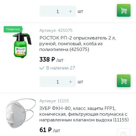
-
+
шт
Новинка
Артикул:
425075
РОСТОК РП-2 опрыскиватель 2 л,
ручной, помповый, колба из
полиэтилена {425075}
338 ₽
/шт
В наличии 27
-
+
шт
Артикул:
11155
ЗУБР ФКН-80, класс защиты FFP1,
коническая, фильтрующая полумаска с
направленным клапаном выдоха (11155)
61 ₽
/шт