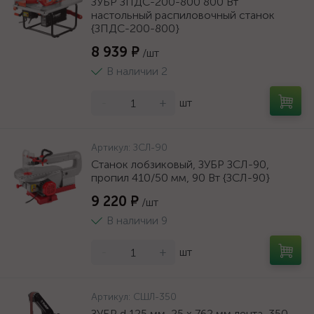
ЗУБР ЗПДС-200-800 800 Вт
настольный распиловочный станок
{ЗПДС-200-800}
8 939 ₽
/шт
В наличии 2
-
+
шт
Артикул:
ЗСЛ-90
Станок лобзиковый, ЗУБР ЗСЛ-90,
пропил 410/50 мм, 90 Вт {ЗСЛ-90}
9 220 ₽
/шт
В наличии 9
-
+
шт
Артикул:
СШЛ-350
ЗУБР d 125 мм, 25 х 762 мм лента, 350