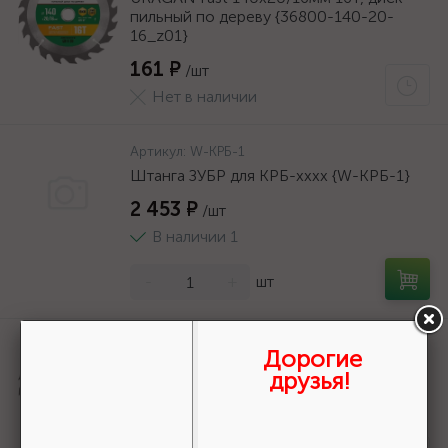
пильный по дереву {36800-140-20-
16_z01}
161 ₽
/шт
Нет в наличии
Артикул:
W-КРБ-1
Штанга ЗУБР для КРБ-хххх {W-КРБ-1}
2 453 ₽
/шт
В наличии 1
-
+
шт
Артикул:
36800-140-20-16_z01
Дорогие
URAGAN Fast 140x20/16мм 16Т, диск
друзья!
пильный по дереву {36800-140-20-
16_z01}
161 ₽
/шт