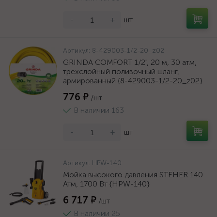
-
+
шт
Артикул:
8-429003-1/2-20_z02
GRINDA COMFORT 1/2", 20 м, 30 атм,
трёхслойный поливочный шланг,
армированный {8-429003-1/2-20_z02}
776 ₽
/шт
В наличии 163
-
+
шт
Артикул:
HPW-140
Мойка высокого давления STEHER 140
Атм, 1700 Вт {HPW-140}
6 717 ₽
/шт
В наличии 25