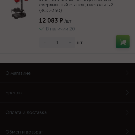
сверлильный станок, настольный
{ЗСС-350}
12 083 ₽
/шт
В наличии 20
-
+
шт
О магазине
Бренды
Оплата и доставка
Обмен и возврат