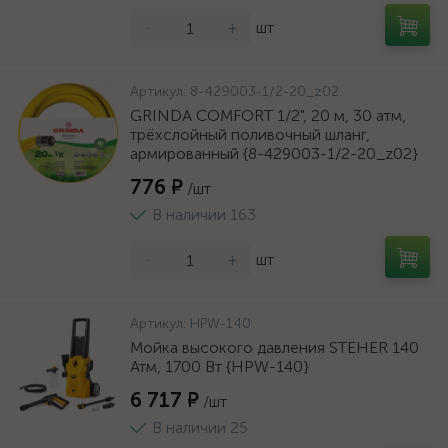
-
+
шт
Артикул:
8-429003-1/2-20_z02
GRINDA COMFORT 1/2", 20 м, 30 атм,
трёхслойный поливочный шланг,
армированный {8-429003-1/2-20_z02}
776 ₽
/шт
В наличии 163
-
+
шт
Артикул:
HPW-140
Мойка высокого давления STEHER 140
Атм, 1700 Вт {HPW-140}
6 717 ₽
/шт
В наличии 25