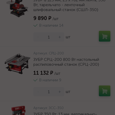
Вт, тарельчато - ленточный
шлифовальный станок {СШЛ-350}
9 890 ₽
/шт
В наличии 14
-
+
шт
Артикул:
СРЦ-200
ЗУБР СРЦ-200 800 Вт настольный
распиловочный станок {СРЦ-200}
11 132 ₽
/шт
В наличии 9
-
+
шт
Артикул:
ЗСС-350
ЗУБР 350 Вт, 13 мм, вертикально-