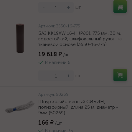
-
+
шт
Артикул:
3550-16-775
БАЗ KK19XW 16-H (Р80), 775 мм, 30 м,
водостойкий, шлифовальный рулон на
тканевой основе (3550-16-775)
19 618 ₽
/шт
В наличии 6
-
+
шт
Артикул:
50269
Шнур хозяйственный СИБИН,
полиэфирный, длина 25 м, диаметр -
9мм {50269}
166 ₽
/шт
В наличии 35