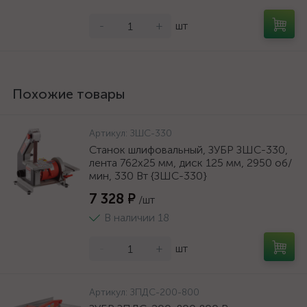
-
+
шт
Похожие товары
Артикул:
ЗШС-330
Станок шлифовальный, ЗУБР ЗШС-330,
лента 762x25 мм, диск 125 мм, 2950 об/
мин, 330 Вт {ЗШС-330}
7 328 ₽
/шт
В наличии 18
-
+
шт
Артикул:
ЗПДС-200-800