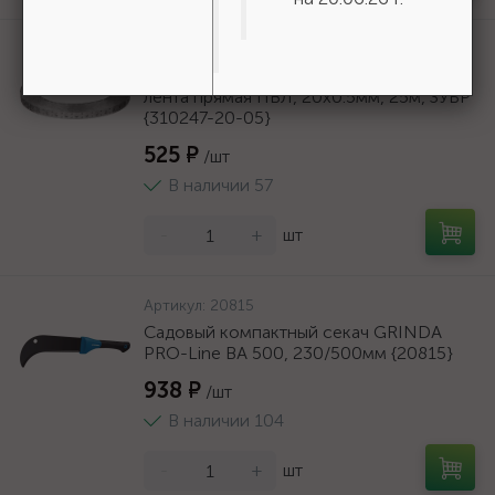
Артикул:
310247-20-05
Перфорированная вентиляционная
лента прямая ПВЛ, 20х0.5мм, 25м, ЗУБР
{310247-20-05}
525 ₽
/шт
В наличии 57
-
+
шт
Артикул:
20815
Садовый компактный секач GRINDA
PRO-Line BA 500, 230/500мм {20815}
938 ₽
/шт
В наличии 104
-
+
шт