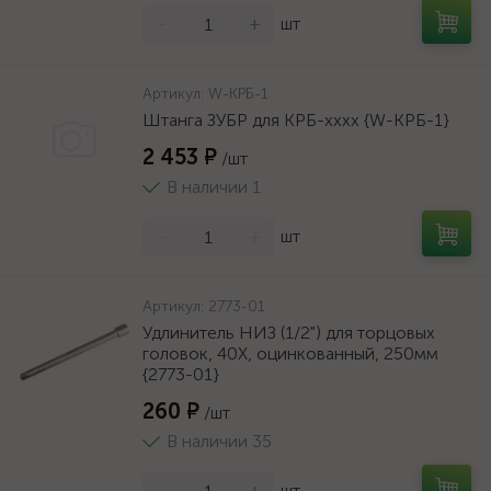
-
+
шт
Артикул:
W-КРБ-1
Штанга ЗУБР для КРБ-хххх {W-КРБ-1}
2 453 ₽
/шт
В наличии 1
-
+
шт
Артикул:
2773-01
Удлинитель НИЗ (1/2") для торцовых
головок, 40Х, оцинкованный, 250мм
{2773-01}
260 ₽
/шт
В наличии 35
-
+
шт