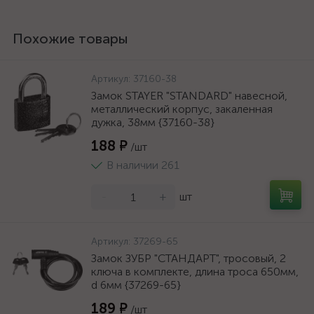
Похожие товары
Артикул:
37160-38
Замок STAYER "STANDARD" навесной,
металлический корпус, закаленная
дужка, 38мм {37160-38}
188 ₽
/шт
В наличии 261
-
+
шт
Артикул:
37269-65
Замок ЗУБР "СТАНДАРТ", тросовый, 2
ключа в комплекте, длина троса 650мм,
d 6мм {37269-65}
189 ₽
/шт