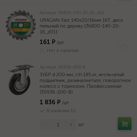
Артикул:
36800-140-20-16_z01
URAGAN Fast 140x20/16мм 16Т, диск
пильный по дереву {36800-140-20-
16_z01}
161 ₽
/шт
Нет в наличии
Артикул:
30936-200-B
ЗУБР d 200 мм, г/п 185 кг, игольчатый
подшипник, резина/металл, поворотное
колесо c тормозом, Профессионал
(30936-200-B)
1 836 ₽
/шт
В наличии 10
-
+
шт