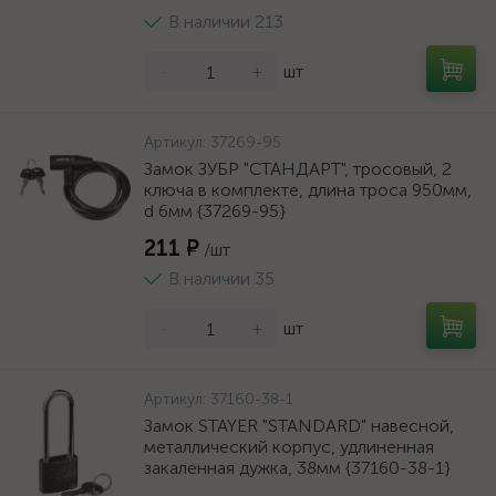
В наличии 213
-
+
шт
Артикул:
37269-95
Замок ЗУБР "СТАНДАРТ", тросовый, 2
ключа в комплекте, длина троса 950мм,
d 6мм {37269-95}
211 ₽
/шт
В наличии 35
-
+
шт
Артикул:
37160-38-1
Замок STAYER "STANDARD" навесной,
металлический корпус, удлиненная
закаленная дужка, 38мм {37160-38-1}