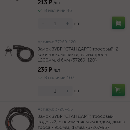
213 ₽
/шт
В наличии 46
-
+
шт
Артикул:
37269-120
Замок ЗУБР "СТАНДАРТ", тросовый, 2
ключа в комплекте, длина троса
1200мм, d 6мм {37269-120}
235 ₽
/шт
В наличии 103
-
+
шт
Артикул:
37267-95
Замок ЗУБР "СТАНДАРТ", тросовый,
кодовый, с неизменяемым кодом, длина
троса - 950мм, d 8мм. {37267-95}